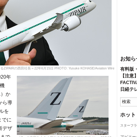
お知ら
田社長＝22年6月15日 PHOTO: Yusuke KOHASE/Aviation Wire
有料版
【注意
20年
FACT
型機
日経テ
1）か
から導
ルを
ホット
までに
スターフラ
新デザ
春まで