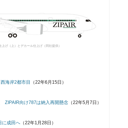
仕上げ（上）とデカール仕上げ（同社提供）
 西海岸2都市目
（22年6月15日）
入 ZIPAIR向け787は納入再開懸念
（22年5月7日）
9日に成田へ
（22年1月28日）