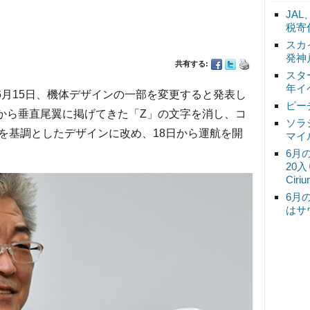
JA
税寄
スカ
発神
共有する:
スタ
年イ
）は6月15日、機体デザインの一部を変更すると発表し
ピー
時から垂直尾翼に掲げてきた「Z」の文字を消し、コ
ソラ
を基調としたデザインに改め、18日から運航を開
マイ
6月
20
Ciri
6月
はサ