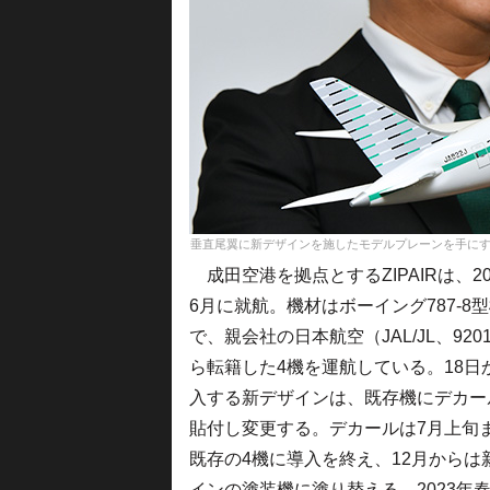
垂直尾翼に新デザインを施したモデルプレーンを手にするZIPAIRの西
成田空港を拠点とするZIPAIRは、20
6月に就航。機材はボーイング787-8
で、親会社の日本航空（JAL/JL、920
ら転籍した4機を運航している。18日
入する新デザインは、既存機にデカー
貼付し変更する。デカールは7月上旬
既存の4機に導入を終え、12月からは
インの塗装機に塗り替える。2023年