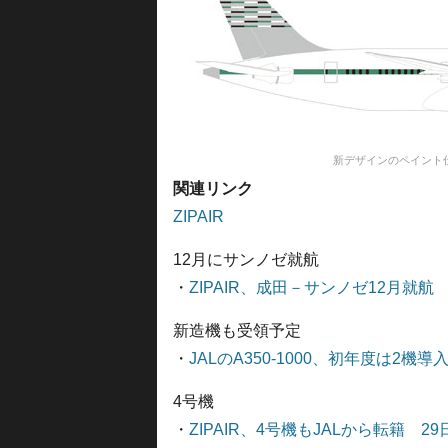
新デザインのペイント
関連リンク
ZIPAIR
12月にサンノゼ就航
・
ZIPAIR、成田－サンノゼ12月就航
新造機も受領予定
・
JALのA350-1000、初年度は2機導
4号機
・
ZIPAIR、4号機もJALから転籍 2