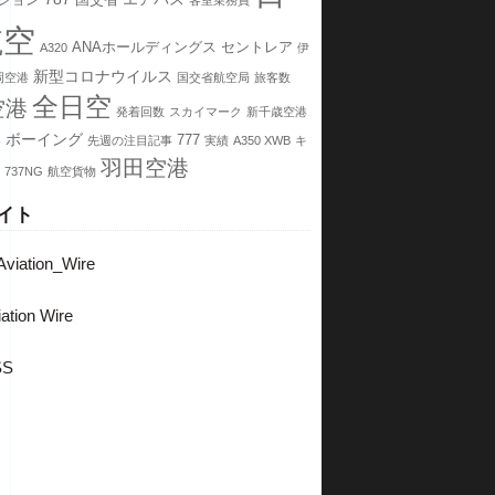
ション
国交省
客室乗務員
航空
ANAホールディングス
セントレア
A320
伊
新型コロナウイルス
岡空港
国交省航空局
旅客数
全日空
空港
発着回数
スカイマーク
新千歳空港
港
ボーイング
777
先週の注目記事
実績
A350 XWB
キ
羽田空港
737NG
航空貨物
イト
viation_Wire
ation Wire
SS