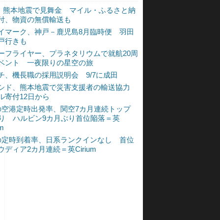
L、熊本地震で見舞金 マイル・ふるさと納
付、物資の無償輸送も
イマーク、神戸－鹿児島8月臨時便 羽田
戸行きも
ーフライヤー、プラネタリウムで就航20周
ベント 一夜限りの星空の旅
チ、機長職の採用説明会 9/7に成田
シド、熊本地震で災害支援者の輸送協力
ル寄付12日から
の空港定時出発率、関空7カ月連続トップ
入り ハルビン9カ月ぶり首位陥落＝英
um
の定時到着率、日系ランクインなし 首位
ウディア2カ月連続＝英Cirium