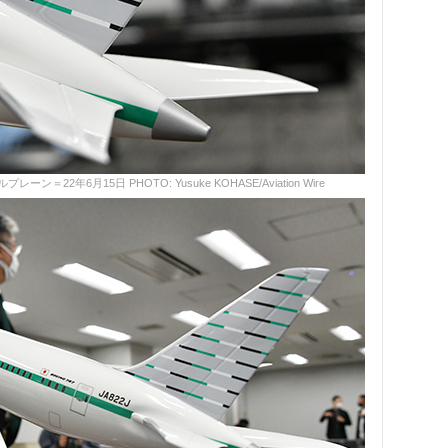
22年6月15日 PHOTO: Yusuke KOHASE/Aviation Wire