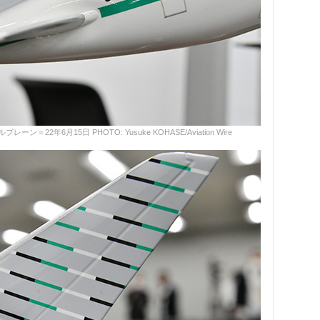
22年6月15日 PHOTO: Yusuke KOHASE/Aviation Wire