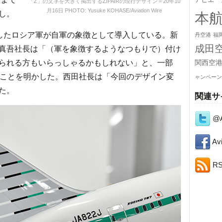
アビエー
「Z」の文字を大きく掲出するZIPAIRの現行デザイン＝20年10
月16日 PHOTO: Yusuke KOHASE/Aviation Wire
し。
本
したロシア軍が自軍の象徴として導入している。新
丹空港
福
成田
真吾社長は「（軍を象徴するようなつもりで）付け
られる方もいらっしゃるかもしれない」と、一部
関西空
たことを明かした。西田社長は「今回のデザイン変
ャンペーン
た。
関連サ
@A
Avi
R