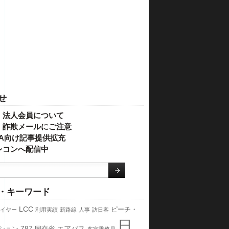
せ
・法人会員について
】詐欺メールにご注意
IVA向け記事提供拡充
レコンへ配信中
・キーワード
LCC
ピーチ・
イヤー
利用実績
新路線
人事
訪日客
日
787
エアバス