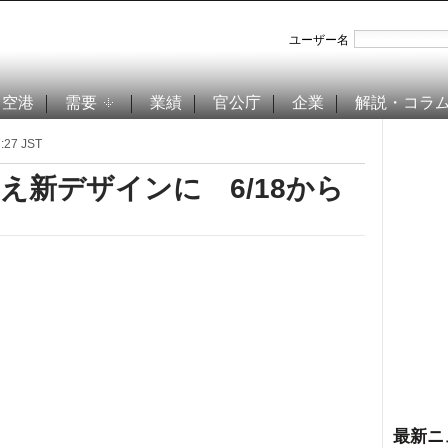
ユーザー名
空港
需要
業績
官公庁
企業
解説・コラ
27 JST
」消え新デザインに 6/18から
最新ニ