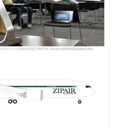
22年6月15日 PHOTO: Yusuke KOHASE/Aviation Wire