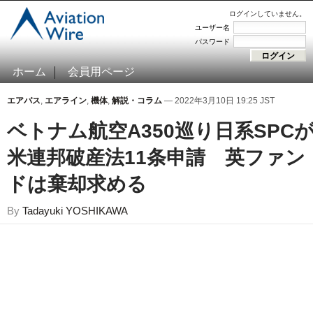
ログインしていません。
ユーザー名
パスワード
ホーム
会員用ページ
エアバス
,
エアライン
,
機体
,
解説・コラム
— 2022年3月10日 19:25 JST
ベトナム航空A350巡り日系SPC
米連邦破産法11条申請 英ファン
ドは棄却求める
By
Tadayuki YOSHIKAWA