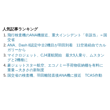
人気記事ランキング
飛行検査機のANA機接近、重大インシデント「非該当」＝国
交省
ANA、Dash 8認定中古2機目が羽田到着 11空港経由でカル
ガリーから
マイクロジェット、CJ4運航開始 最大9人乗り、ムスタン
グと2機種に
豪ジェットスター航空、エコノミー手荷物収納棚を有料に
重量→大きさの新制度
国交省の検査機、羽田離陸直後ANA機に接近 TCAS作動