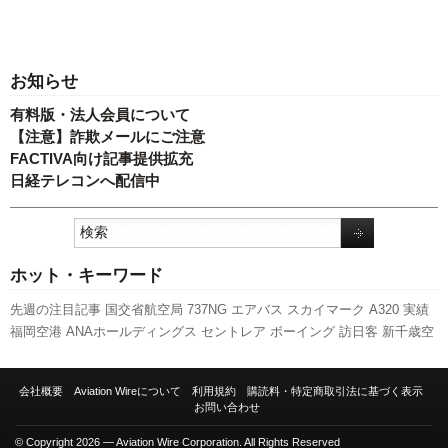
お知らせ
有料版・法人会員について
【注意】詐欺メールにご注意
FACTIVA向け記事提供拡充
日経テレコンへ配信中
ホット・キーワード
先週の注目記事
国交省航空局
737NG
エアバス
スカイマーク
A320
実績
福岡空港
ANAホールディングス
セントレア
ボーイング
訪日客
新千歳空
港
新路線
発着回数
羽田空港
航空貨物
777
キャンペーン
国交省
関西空
港
ピーチ・アビエーション
787
利用実績
成田空港
日本航空
A350 XWB
会社概要
Aviation Wireについて
利用規約
購読料・特定商取引法に基づく表示
スターフライヤー
伊丹空港
新型コロナウイルス
客室乗務員
全日空
LCC
お問い合わせ
人事
旅客数
© Copyright 2026 — Aviation Wire Corporation. All Rights Reserved