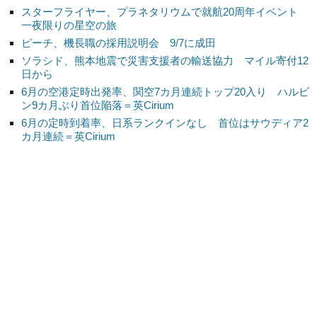
スターフライヤー、プラネタリウムで就航20周年イベント
一夜限りの星空の旅
ピーチ、機長職の採用説明会 9/7に成田
ソラシド、熊本地震で災害支援者の輸送協力 マイル寄付12
日から
6月の空港定時出発率、関空7カ月連続トップ20入り ハルビ
ン9カ月ぶり首位陥落＝英Cirium
6月の定時到着率、日系ランクインなし 首位はサウディア2
カ月連続＝英Cirium