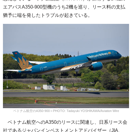
エアバスA350-900型機のうち2機を巡り、リース料の支払
猶予に端を発したトラブルが起きている。
ベトナム航空のA350-900＝PHOTO: Tadayuki YOSHIKAWA/Aviation Wire
ベトナム航空へのA350のリースに関連し、日系リース会
社であるジャパンインベストメントアドバイザー（JIA、