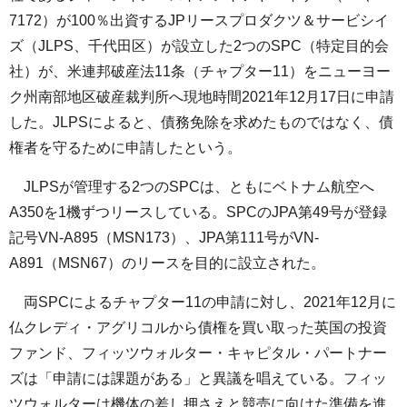
7172）が100％出資するJPリースプロダクツ＆サービシイ
ズ（JLPS、千代田区）が設立した2つのSPC（特定目的会
社）が、米連邦破産法11条（チャプター11）をニューヨー
ク州南部地区破産裁判所へ現地時間2021年12月17日に申請
した。JLPSによると、債務免除を求めたものではなく、債
権者を守るために申請したという。
JLPSが管理する2つのSPCは、ともにベトナム航空へ
A350を1機ずつリースしている。SPCのJPA第49号が登録
記号VN-A895（MSN173）、JPA第111号がVN-
A891（MSN67）のリースを目的に設立された。
両SPCによるチャプター11の申請に対し、2021年12月に
仏クレディ・アグリコルから債権を買い取った英国の投資
ファンド、フィッツウォルター・キャピタル・パートナー
ズは「申請には課題がある」と異議を唱えている。フィッ
ツウォルターは機体の差し押さえと競売に向けた準備を進