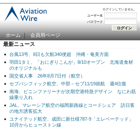
ログインしていません。
ユーザー名
パスワード
ホーム
会員用ページ
最新ニュース
台風13号、8日も欠航340便超 沖縄・奄美方面
羽田1タミ、「おにぎりこんが」8/10オープン 北海道食材
のオリジナルも
国交省人事 26年8月7日付（航空）
セブパシフィック航空、中部－セブ11/19就航 週4往復
南海、ピニンファリーナが次期空港特急デザイン なにわ筋
線乗り入れ
JAL、マレーシア航空の福岡新路線とコードシェア 訪日客
の地方誘客拡大
ユナイテッド航空、成田に新仕様787-9「エレベーテッド」
10月からヒューストン線