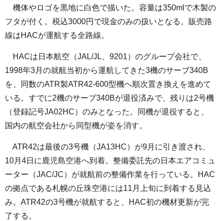
機体やロゴを黒地に白色で描いた。容量は350mlで木製の
フタが付く。税込3000円で現金のみの扱いとなる。販売路
線はHACが運航する全路線。
HACは日本航空（JAL/JL、9201）のグループ会社で、
1998年3月の就航当初から運航してきた3機のサーブ340B
を、同数のATR製ATR42-600型機へ順次置き換えを進めて
いる。すでに2機のサーブ340Bが退役済みで、残りは2号機
（登録記号JA02HC）のみとなった。同機が退役すると、
国内の航空会社から同型機が姿を消す。
ATR42は最後の3号機（JA13HC）が9月に引き渡され、
10月4日に鹿児島空港へ到着。整備委託先の日本エアコミュ
ーター（JAC/JC）が就航前の整備作業を行っている。HAC
の拠点である札幌の丘珠空港には11月上旬に到着する見込
み。ATR42の3号機が就航すると、HAC初の機材更新が完
了する。