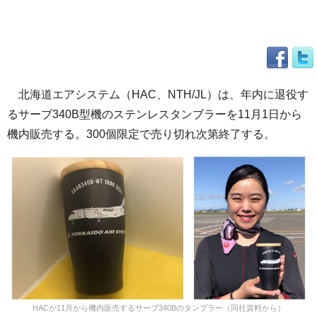
北海道エアシステム（HAC、NTH/JL）は、年内に退役す
るサーブ340B型機のステンレスタンブラーを11月1日から
機内販売する。300個限定で売り切れ次第終了する。
HACが11月から機内販売するサーブ340Bのタンブラー（同社資料から）