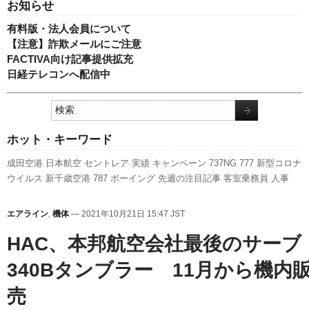
お知らせ
有料版・法人会員について
【注意】詐欺メールにご注意
FACTIVA向け記事提供拡充
日経テレコンへ配信中
ホット・キーワード
成田空港
日本航空
セントレア
実績
キャンペーン
737NG
777
新型コロナ
ウイルス
新千歳空港
787
ボーイング
先週の注目記事
客室乗務員
人事
A320
利用実績
新路線
訪日客
エアバス
伊丹空港
A350 XWB
航空貨物
福
岡空港
発着回数
スカイマーク
国交省航空局
旅客数
関西空港
スターフラ
エアライン
,
機体
— 2021年10月21日 15:47 JST
イヤー
LCC
ピーチ・アビエーション
羽田空港
全日空
ANAホールディン
HAC、本邦航空会社最後のサーブ
グス
国交省
340Bタンブラー 11月から機内
売