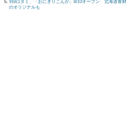
羽田1タミ、「おにぎりこんが」8/10オープン 北海道食材
のオリジナルも