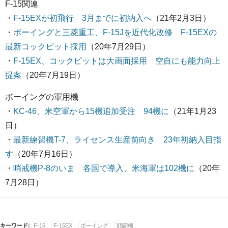
F-15関連
・
F-15EXが初飛行 3月までに初納入へ
（21年2月3日）
・
ボーイングと三菱重工、F-15Jを近代化改修 F-15EXの
最新コックピット採用
（20年7月29日）
・
F-15EX、コックピットは大画面採用 空自にも能力向上
提案
（20年7月19日）
ボーイングの軍用機
・
KC-46、米空軍から15機追加受注 94機に
（21年1月23
日）
・
最新練習機T-7、ライセンス生産前向き 23年初納入目指
す
（20年7月16日）
・
哨戒機P-8のいま 各国で導入、米海軍は102機に
（20年
7月28日）
キーワード:
F-15
F-15EX
ボーイング
戦闘機