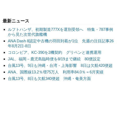
最新ニュース
ルフトハンザ、初期製造777Xを選別受領へ 特集・787事例
から見た次世代旗艦機
ANA Dash 8認定中古機の羽田到着が1位 先週の注目記事26
年8月2日-8日
コロンビア、KC-390を2機契約 グリペンと連携運用
JAL、福岡－鹿児島臨時便を8/19まで継続 80便設定
台風13号、9日も沖縄・台湾・上海影響 8日は欠航420便超
ANA、国際線13.2％増75万人 利用率84.0％＝6月実績
台風13号、8日も欠航340便超 沖縄・奄美方面