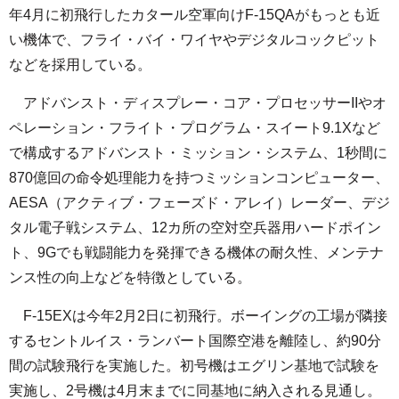
年4月に初飛行したカタール空軍向けF-15QAがもっとも近
い機体で、フライ・バイ・ワイヤやデジタルコックピット
などを採用している。
アドバンスト・ディスプレー・コア・プロセッサーIIやオ
ペレーション・フライト・プログラム・スイート9.1Xなど
で構成するアドバンスト・ミッション・システム、1秒間に
870億回の命令処理能力を持つミッションコンピューター、
AESA（アクティブ・フェーズド・アレイ）レーダー、デジ
タル電子戦システム、12カ所の空対空兵器用ハードポイン
ト、9Gでも戦闘能力を発揮できる機体の耐久性、メンテナ
ンス性の向上などを特徴としている。
F-15EXは今年2月2日に初飛行。ボーイングの工場が隣接
するセントルイス・ランバート国際空港を離陸し、約90分
間の試験飛行を実施した。初号機はエグリン基地で試験を
実施し、2号機は4月末までに同基地に納入される見通し。