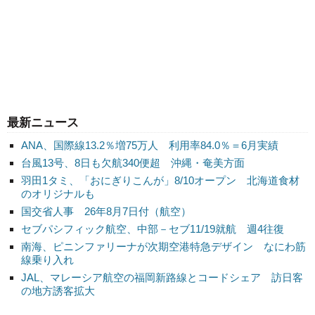
最新ニュース
ANA、国際線13.2％増75万人 利用率84.0％＝6月実績
台風13号、8日も欠航340便超 沖縄・奄美方面
羽田1タミ、「おにぎりこんが」8/10オープン 北海道食材
のオリジナルも
国交省人事 26年8月7日付（航空）
セブパシフィック航空、中部－セブ11/19就航 週4往復
南海、ピニンファリーナが次期空港特急デザイン なにわ筋
線乗り入れ
JAL、マレーシア航空の福岡新路線とコードシェア 訪日客
の地方誘客拡大