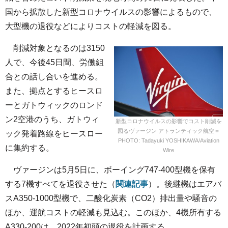
国から拡散した新型コロナウイルスの影響によるもので、
大型機の退役などによりコストの軽減を図る。
削減対象となるのは3150
人で、今後45日間、労働組
合との話し合いを進める。
また、拠点とするヒースロ
ーとガトウィックのロンド
ン2空港のうち、ガトウィ
新型コロナウイルスの影響でコスト削減を
図るヴァージン アトランティック航空＝
ック発着路線をヒースロー
PHOTO: Tadayuki YOSHIKAWA/Aviation
に集約する。
Wire
ヴァージンは5月5日に、ボーイング747-400型機を保有
する7機すべてを退役させた（
関連記事
）。後継機はエアバ
スA350-1000型機で、二酸化炭素（CO2）排出量や騒音の
ほか、運航コストの軽減も見込む。このほか、4機所有する
A330-200は、2022年初頭の退役を計画する。