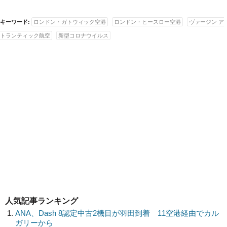
キーワード:
ロンドン・ガトウィック空港
ロンドン・ヒースロー空港
ヴァージン ア
トランティック航空
新型コロナウイルス
人気記事ランキング
ANA、Dash 8認定中古2機目が羽田到着 11空港経由でカル
ガリーから