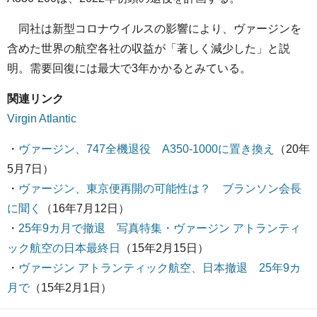
同社は新型コロナウイルスの影響により、ヴァージンを
含めた世界の航空各社の収益が「著しく減少した」と説
明。需要回復には最大で3年かかるとみている。
関連リンク
Virgin Atlantic
・
ヴァージン、747全機退役 A350-1000に置き換え
（20年
5月7日）
・
ヴァージン、東京便再開の可能性は？ ブランソン会長
に聞く
（16年7月12日）
・
25年9カ月で撤退 写真特集・ヴァージン アトランティ
ック航空の日本最終日
（15年2月15日）
・
ヴァージン アトランティック航空、日本撤退 25年9カ
月で
（15年2月1日）