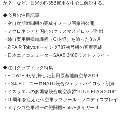
か？ など、日米のF-35B運用を中心に解説する。
◆今月の注目記事
・空自次期戦闘機の完成イメージ画像初公開
・ミクロネシアと国内のクリスマスドロップ作戦
・陸自実用機操縦課程（CH-47）を追った3ヵ月
・ZIPAIR Tokyoボーイング787初号機の客室完成
・日本エアコミューターSAAB 340Bラストフライト
◆注目グラフィック特集
・F-15やF-4が乱舞した新田原基地航空祭2019
・ENJJPT―ユーロNATO統合ジェットパイロット訓練
・イスラエルの多国籍統合航空演習“BLUE FLAG 2019”
・10周年を迎えた仏空軍ラファール・ソロディスプレイ
・メキシコ空軍唯一の戦闘機F-5E/FタイガーⅡ