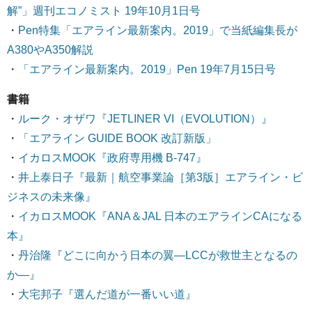
解”」週刊エコノミスト 19年10月1日号
・
Pen特集「エアライン最新案内。2019」で当紙編集長が
A380やA350解説
・
「エアライン最新案内。2019」Pen 19年7月15日号
書籍
・
ルーク・オザワ『JETLINER VI（EVOLUTION）』
・
「エアライン GUIDE BOOK 改訂新版」
・
イカロスMOOK『政府専用機 B-747』
・
井上泰日子『最新｜航空事業論［第3版］エアライン・ビ
ジネスの未来像』
・
イカロスMOOK『ANA＆JAL 日本のエアラインCAになる
本』
・
丹治隆『どこに向かう日本の翼―LCCが救世主となるの
か―』
・
大宅邦子『選んだ道が一番いい道』