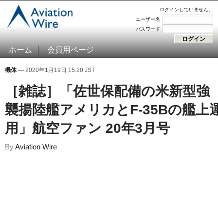
ログインしていません。
ユーザー名
パスワード
ホーム
会員用ページ
機体
— 2020年1月19日 15:20 JST
［雑誌］「佐世保配備の米新型強
襲揚陸艦アメリカとF-35Bの艦上
用」航空ファン 20年3月号
By
Aviation Wire