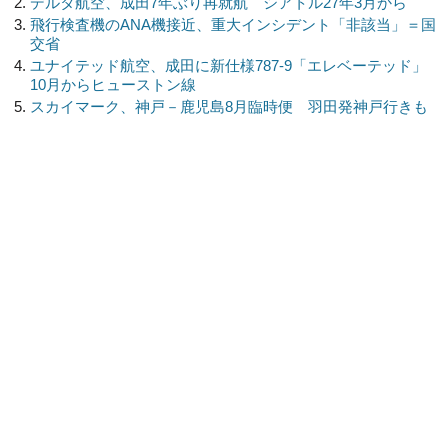
デルタ航空、成田7年ぶり再就航 シアトル27年3月から
飛行検査機のANA機接近、重大インシデント「非該当」＝国
交省
ユナイテッド航空、成田に新仕様787-9「エレベーテッド」
10月からヒューストン線
スカイマーク、神戸－鹿児島8月臨時便 羽田発神戸行きも