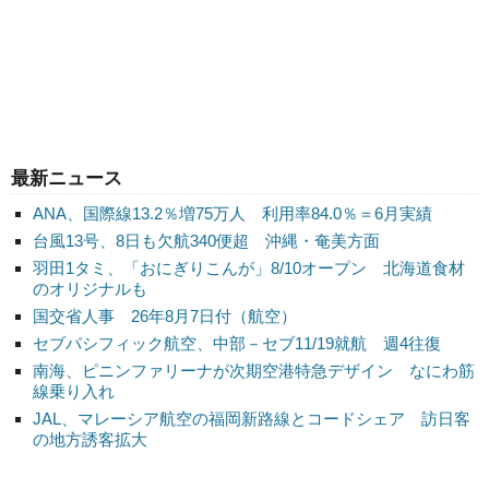
最新ニュース
ANA、国際線13.2％増75万人 利用率84.0％＝6月実績
台風13号、8日も欠航340便超 沖縄・奄美方面
羽田1タミ、「おにぎりこんが」8/10オープン 北海道食材
のオリジナルも
国交省人事 26年8月7日付（航空）
セブパシフィック航空、中部－セブ11/19就航 週4往復
南海、ピニンファリーナが次期空港特急デザイン なにわ筋
線乗り入れ
JAL、マレーシア航空の福岡新路線とコードシェア 訪日客
の地方誘客拡大