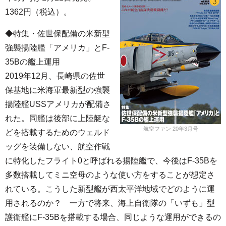
1362円（税込）。
◆特集・佐世保配備の米新型
強襲揚陸艦「アメリカ」とF-
35Bの艦上運用
2019年12月、長崎県の佐世
保基地に米海軍最新型の強襲
揚陸艦USSアメリカが配備さ
れた。同艦は後部に上陸艇な
航空ファン 20年3月号
どを搭載するためのウェルド
ッグを装備しない、航空作戦
に特化したフライト0と呼ばれる揚陸艦で、今後はF-35Bを
多数搭載してミニ空母のような使い方をすることが想定さ
れている。こうした新型艦が西太平洋地域でどのように運
用されるのか？ 一方で将来、海上自衛隊の「いずも」型
護衛艦にF-35Bを搭載する場合、同じような運用ができるの