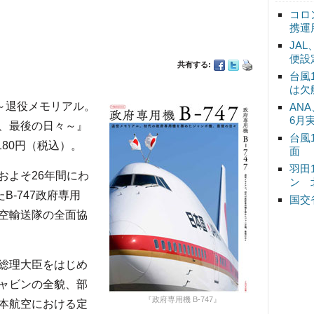
コロ
携運
JA
便設
共有する:
台風
は欠
7～退役メモリアル。
ANA
6月
、最後の日々～』
台風
180円（税込）。
面
羽田
よそ26年間にわ
ン 
B-747政府専用
国交
空輸送隊の全面協
総理大臣をはじめ
ャビンの全貌、部
『政府専用機 B-747』
本航空における定