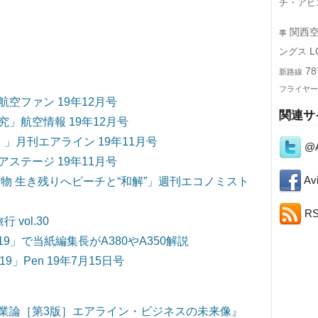
チ・アビ
関西
事
L
ングス
78
新路線
フライヤー
空ファン 19年12月号
関連サ
」航空情報 19年12月号
ー！」月刊エアライン 19年11月号
@A
ステージ 19年11月号
Avi
物 生き残りへピーチと“和解”」週刊エコノミスト
R
 vol.30
9」で当紙編集長がA380やA350解説
」Pen 19年7月15日号
業論［第3版］エアライン・ビジネスの未来像』