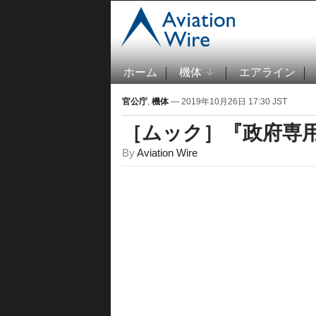
ホーム
機体
エアライン
官公庁
,
機体
— 2019年10月26日 17:30 JST
［ムック］『政府専用機
By
Aviation Wire