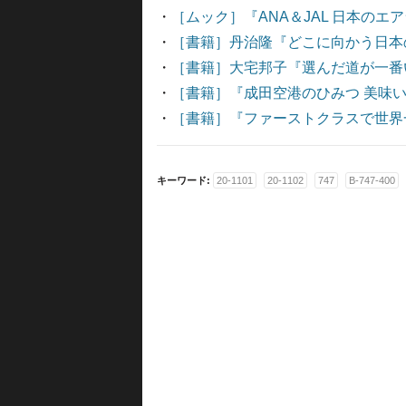
・
［ムック］『ANA＆JAL 日本のエ
・
［書籍］丹治隆『どこに向かう日本
・
［書籍］大宅邦子『選んだ道が一番
・
［書籍］『成田空港のひみつ 美味い
・
［書籍］『ファーストクラスで世界
キーワード:
20-1101
20-1102
747
B-747-400