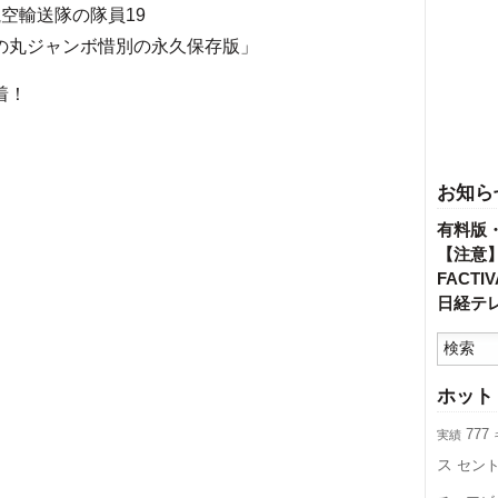
空輸送隊の隊員19
日の丸ジャンボ惜別の永久保存版」
着！
お知ら
有料版
【注意
FACT
日経テ
ホット
777
実績
ス
セン