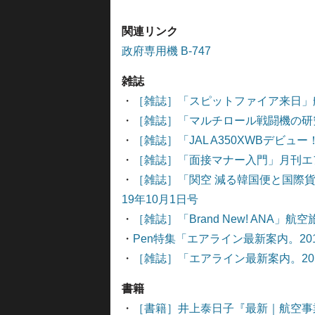
関連リンク
政府専用機 B-747
雑誌
・
［雑誌］「スピットファイア来日」航
・
［雑誌］「マルチロール戦闘機の研究
・
［雑誌］「JAL A350XWBデビュ
・
［雑誌］「面接マナー入門」月刊エア
・
［雑誌］「関空 減る韓国便と国際貨
19年10月1日号
・
［雑誌］「Brand New! ANA」航空旅行
・
Pen特集「エアライン最新案内。201
・
［雑誌］「エアライン最新案内。2019
書籍
・
［書籍］井上泰日子『最新｜航空事