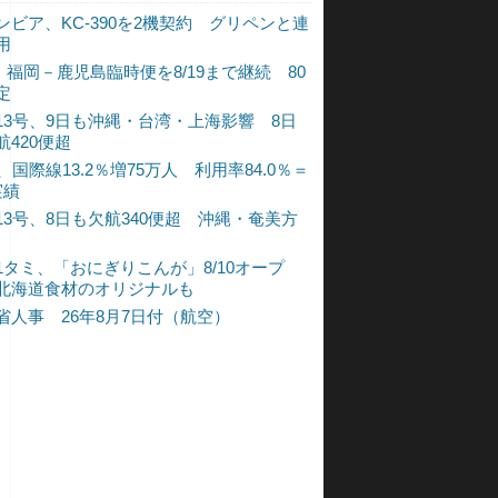
ンビア、KC-390を2機契約 グリペンと連
用
L、福岡－鹿児島臨時便を8/19まで継続 80
定
13号、9日も沖縄・台湾・上海影響 8日
航420便超
、国際線13.2％増75万人 利用率84.0％＝
実績
13号、8日も欠航340便超 沖縄・奄美方
1タミ、「おにぎりこんが」8/10オープ
北海道食材のオリジナルも
省人事 26年8月7日付（航空）