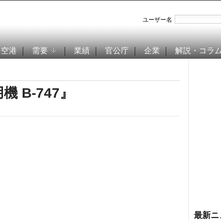
ユーザー名
空港
需要
業績
官公庁
企業
解説・コラ
 B-747』
最新ニ