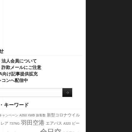
せ
・法人会員について
】詐欺メールにご注意
IVA向け記事提供拡充
レコンへ配信中
・キーワード
新型コロナウイル
キャンペーン
A350 XWB
旅客数
羽田空港
エアバス
トレア
ピー
737NG
A320