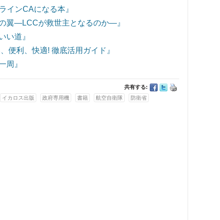
アラインCAになる本』
の翼―LCCが救世主となるのか―』
いい道』
、便利、快適! 徹底活用ガイド』
一周』
共有する:
イカロス出版
政府専用機
書籍
航空自衛隊
防衛省