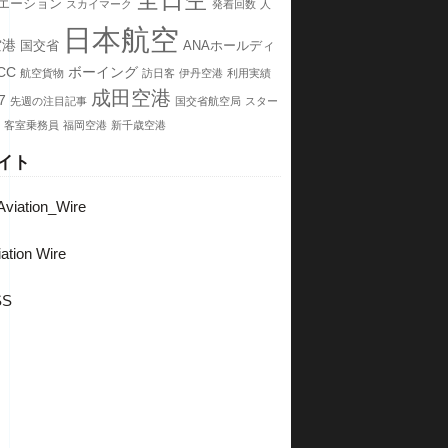
全日空
エーション
スカイマーク
発着回数
人
日本航空
空港
国交省
ANAホールディ
CC
ボーイング
航空貨物
訪日客
伊丹空港
利用実績
成田空港
7
先週の注目記事
国交省航空局
スター
客室乗務員
福岡空港
新千歳空港
イト
viation_Wire
ation Wire
SS