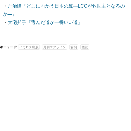
・
丹治隆『どこに向かう日本の翼―LCCが救世主となるの
か―』
・
大宅邦子『選んだ道が一番いい道』
キーワード:
イカロス出版
月刊エアライン
管制
雑誌