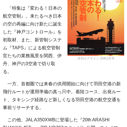
「特集は『変わる！日本の
航空管制』。来たるべき日本
の空の再編に向け新たに誕生
した『神戸コントロール』を
初取材、また、新管制システ
ム『TAPS』による航空管制
官たちの業務風景を関西、伊
月刊エアライン 20年2月号
丹、神戸の3空港で切り取
る。
一方、首都圏では来春の供用開始に向けて羽田空港の新
飛行ルートが運用準備の真っ只中。着陸コース、出発ルー
ト、タキシング経路など新しくなる羽田空港の航空交通を
事前リサーチする。
この他、JAL A350XWBに登場した『20th ARASHI