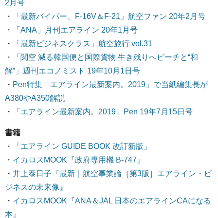
2月号
・
「最新バイパー、F-16V＆F-21」航空ファン 20年2月号
・
「ANA」月刊エアライン 20年1月号
・
「最新ビジネスクラス」航空旅行 vol.31
・
「関空 減る韓国便と国際貨物 生き残りへピーチと“和
解”」週刊エコノミスト 19年10月1日号
・
Pen特集「エアライン最新案内。2019」で当紙編集長が
A380やA350解説
・
「エアライン最新案内。2019」Pen 19年7月15日号
書籍
・
「エアライン GUIDE BOOK 改訂新版」
・
イカロスMOOK『政府専用機 B-747』
・
井上泰日子『最新｜航空事業論［第3版］エアライン・ビ
ジネスの未来像』
・
イカロスMOOK『ANA＆JAL 日本のエアラインCAになる
本』