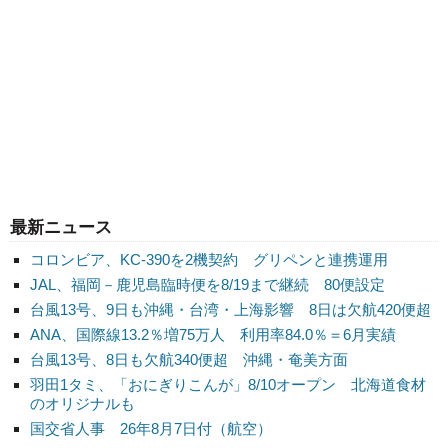
最新ニュース
コロンビア、KC-390を2機契約 グリペンと連携運用
JAL、福岡－鹿児島臨時便を8/19まで継続 80便設定
台風13号、9日も沖縄・台湾・上海影響 8日は欠航420便超
ANA、国際線13.2％増75万人 利用率84.0％＝6月実績
台風13号、8日も欠航340便超 沖縄・奄美方面
羽田1タミ、「おにぎりこんが」8/10オープン 北海道食材
のオリジナルも
国交省人事 26年8月7日付（航空）