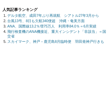
人気記事ランキング
デルタ航空、成田7年ぶり再就航 シアトル27年3月から
台風13号、8日も欠航340便超 沖縄・奄美方面
ANA、国際線13.2％増75万人 利用率84.0％＝6月実績
飛行検査機のANA機接近、重大インシデント「非該当」＝国
交省
スカイマーク、神戸－鹿児島8月臨時便 羽田発神戸行きも