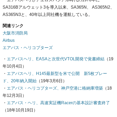
SA316Bアルウェット3を導入以来、SA365N、 AS365N2、
AS365N3と、40年以上同社機を運航している。
関連リンク
大阪市消防局
Airbus
エアバス・ヘリコプターズ
・
エアバスヘリ、EASAと次世代VTOL開発で覚書締結
（19
年10月4日）
・
エアバスヘリ、H145最新型を米で公開 新5枚ブレー
ド、20年納入開始
（19年3月6日）
・
エアバス・ヘリコプターズ、神戸空港に格納庫増築
（18
年12月3日）
・
エアバス・ヘリ、高速実証機Racerの基本設計審査終了
（18年10月19日）