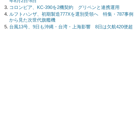
年8月2日-8日
コロンビア、KC-390を2機契約 グリペンと連携運用
ルフトハンザ、初期製造777Xを選別受領へ 特集・787事例
から見た次世代旗艦機
台風13号、9日も沖縄・台湾・上海影響 8日は欠航420便超