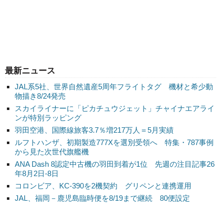
最新ニュース
JAL系5社、世界自然遺産5周年フライトタグ 機材と希少動
物描き8/24発売
スカイライナーに「ピカチュウジェット」チャイナエアライ
ンが特別ラッピング
羽田空港、国際線旅客3.7％増217万人＝5月実績
ルフトハンザ、初期製造777Xを選別受領へ 特集・787事例
から見た次世代旗艦機
ANA Dash 8認定中古機の羽田到着が1位 先週の注目記事26
年8月2日-8日
コロンビア、KC-390を2機契約 グリペンと連携運用
JAL、福岡－鹿児島臨時便を8/19まで継続 80便設定