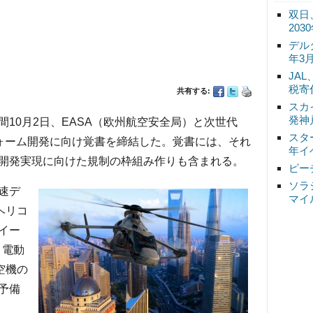
双日
20
デル
年3
JA
税寄
共有する:
スカ
発神
10月2日、EASA（欧州航空安全局）と次世代
スタ
フォーム開発に向け覚書を締結した。覚書には、それ
年イ
開発実現に向けた規制の枠組み作りも含まれる。
ピー
ソラ
速デ
マイ
ヘリコ
イー
、電動
空機の
予備