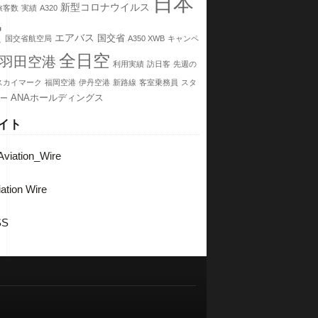
日本
新型コロナウイルス
旅客数
実績
A320
空
エアバス
国交省
国交省航空局
A350 XWB
キャンペ
全日空
羽田空港
利用実績
訪日客
先週の
スカイマーク
福岡空港
伊丹空港
新路線
客室乗務員
スタ
ANAホールディングス
ー
イト
viation_Wire
ation Wire
SS