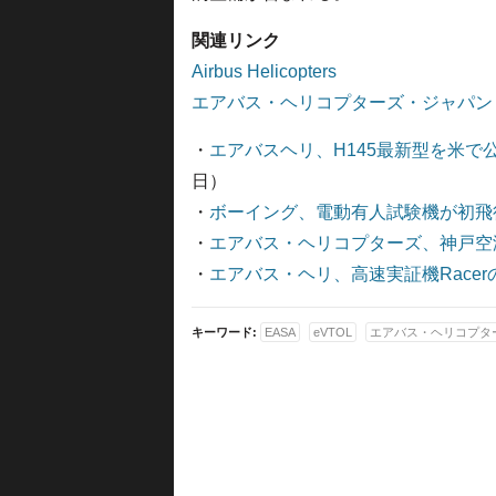
関連リンク
Airbus Helicopters
エアバス・ヘリコプターズ・ジャパン
・
エアバスヘリ、H145最新型を米で
日）
・
ボーイング、電動有人試験機が初飛行
・
エアバス・ヘリコプターズ、神戸空
・
エアバス・ヘリ、高速実証機Race
キーワード:
EASA
eVTOL
エアバス・ヘリコプタ