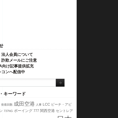
せ
・法人会員について
】詐欺メールにご注意
IVA向け記事提供拡充
レコンへ配信中
・キーワード
成田空港
LCC
ピーチ・アビ
発着回数
人事
ボーイング
関西空港
ン
777
セントレア
737NG