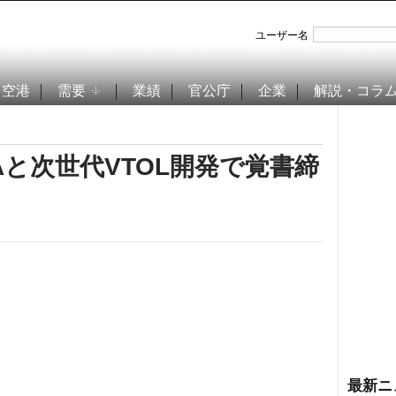
ユーザー名
空港
需要
業績
官公庁
企業
解説・コラ
Aと次世代VTOL開発で覚書締
最新ニ