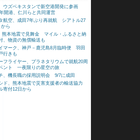
、ウズベキスタンで新空港開発に参画
30年開港、仁川らと共同運営
タ航空、成田7年ぶり再就航 シアトル27
月から
L、熊本地震で見舞金 マイル・ふるさと納
付、物資の無償輸送も
イマーク、神戸－鹿児島8月臨時便 羽田
戸行きも
ーフライヤー、プラネタリウムで就航20周
ベント 一夜限りの星空の旅
チ、機長職の採用説明会 9/7に成田
シド、熊本地震で災害支援者の輸送協力
ル寄付12日から