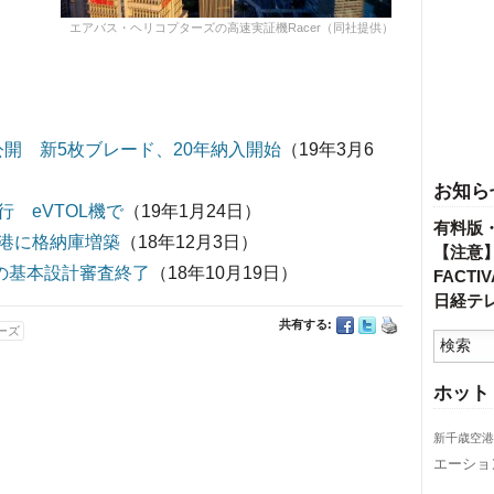
エアバス・ヘリコプターズの高速実証機Racer（同社提供）
公開 新5枚ブレード、20年納入開始
（19年3月6
お知ら
 eVTOL機で
（19年1月24日）
有料版
港に格納庫増築
（18年12月3日）
【注意
rの基本設計審査終了
（18年10月19日）
FACT
日経テ
共有する:
ーズ
ホット
新千歳空港
エーショ