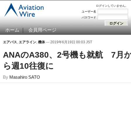
ログインしていません。
ユーザー名
パスワード
ホーム
会員用ページ
エアバス
,
エアライン
,
機体
— 2019年6月19日 00:03 JST
ANAのA380、2号機も就航 7月
ら週10往復に
By
Masahiro SATO