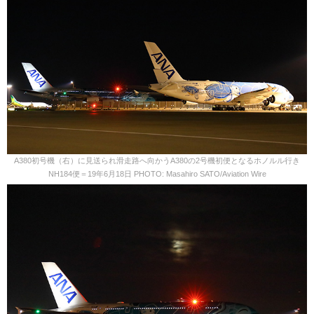
A380初号機（右）に見送られ滑走路へ向かうA380の2号機初便となるホノルル行き
NH184便＝19年6月18日 PHOTO: Masahiro SATO/Aviation Wire