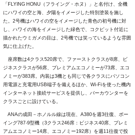
「FLYING HONU（フライング・ホヌ）」と名付け、全機
にハワイの空と海、夕陽をイメージした特別塗装を施し
た。2号機はハワイの空をイメージした青色の初号機に対
し、ハワイの海をイメージした緑色で、コクピット付近に
描かれたウミガメの目は、2号機では笑っているような雰囲
気に仕上げた。
座席数は4クラス520席で、ファーストクラスが8席、ビ
ジネスクラスが56席、プレミアムエコノミーが73席、エコ
ノミーが383席。内装は3機とも同じで各クラスにパソコン
用電源と充電用USB端子を備えるほか、Wi-Fiを使った機内
インターネット接続サービスを提供し、バーカウンターを
クラスごとに設けている。
ANAの成田－ホノルル線は現在、A380を週3往復、ボー
イング787-9型機（3クラス246席：ビジネス40席、プレミ
アムエコノミー14席、エコノミー192席）を週11往復で投