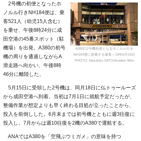
2号機の初便となったホ
ノルル行きNH184便は、乗
客521人（幼児15人含む）
を乗せ、午後8時24分に成
田空港の45番スポット（駐
機場）を出発。A380の初号
A380の2号機初便となるホノルル行き
NH184便に搭乗する乗客＝19年6月18日
機の周りを通過しながらA
PHOTO: Masahiro SATO/Aviation Wire
滑走路へ向かい、午後8時
46分に離陸した。
5月15日に受領した2号機は、同月18日に仏トゥールーズ
から成田空港へ到着。当初は7月1日に就航予定だったが、
整備作業が想定よりも早く終わる目処が立ったことから、
投入を前倒しした。6月末までは初号機とともに週3往復に
投入し、7月からは週10往復を2機のA380で運航する。
ANAではA380を「空飛ぶウミガメ」の意味を持つ