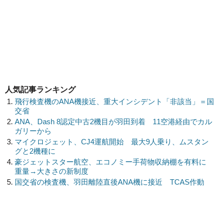
人気記事ランキング
飛行検査機のANA機接近、重大インシデント「非該当」＝国
交省
ANA、Dash 8認定中古2機目が羽田到着 11空港経由でカル
ガリーから
マイクロジェット、CJ4運航開始 最大9人乗り、ムスタン
グと2機種に
豪ジェットスター航空、エコノミー手荷物収納棚を有料に
重量→大きさの新制度
国交省の検査機、羽田離陸直後ANA機に接近 TCAS作動