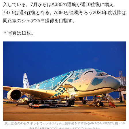
入している。7月からはA380の運航が週10往復に増え、
787-9は週4往復となる。A380が全機そろう2020年度以降は
同路線のシェア25％獲得を目指す。
＊写真は11枚。
成田空港の45番スポットでホノルル行き出発準備をすすめるANAのA380の2号機＝19
年6月18日 PHOTO: Masahiro SATO/Aviation Wire