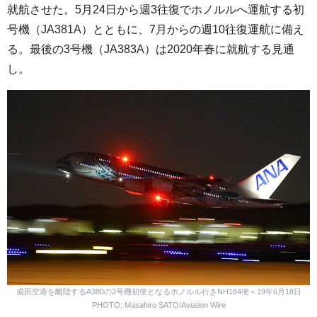
就航させた。5月24日から週3往復でホノルルへ運航する初
号機（JA381A）とともに、7月からの週10往復運航に備え
る。最後の3号機（JA383A）は2020年春に就航する見通
し。
成田空港を離陸するA380の2号機初便となるホノルル行きNH184便＝19年6月18日
PHOTO: Masahiro SATO/Aviation Wire