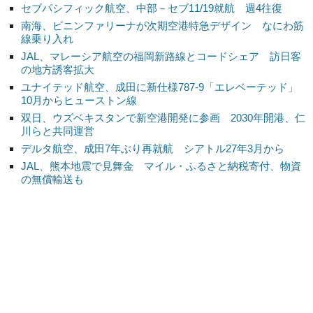
セブパシフィック航空、中部－セブ11/19就航 週4往復
南海、ピニンファリーナが次期空港特急デザイン なにわ筋
線乗り入れ
JAL、マレーシア航空の福岡新路線とコードシェア 訪日客
の地方誘客拡大
ユナイテッド航空、成田に新仕様787-9「エレベーテッド」
10月からヒューストン線
双日、ウズベキスタンで新空港開発に参画 2030年開港、仁
川らと共同運営
デルタ航空、成田7年ぶり再就航 シアトル27年3月から
JAL、熊本地震で見舞金 マイル・ふるさと納税寄付、物資
の無償輸送も