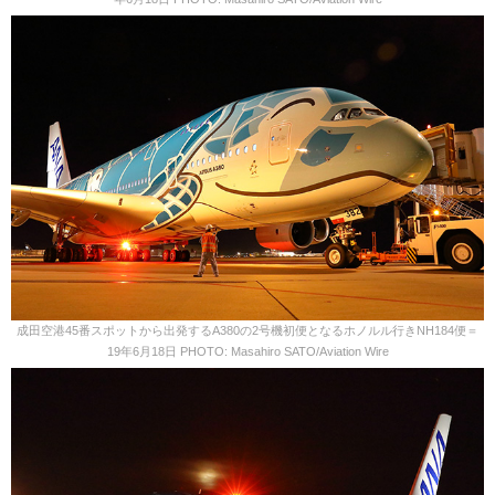
成田空港45番スポットから出発するA380の2号機初便となるホノルル行きNH184便＝
19年6月18日 PHOTO: Masahiro SATO/Aviation Wire