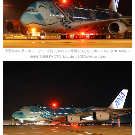
成田空港45番スポットから出発するA380の2号機初便となるホノルル行きNH184便＝
19年6月18日 PHOTO: Masahiro SATO/Aviation Wire