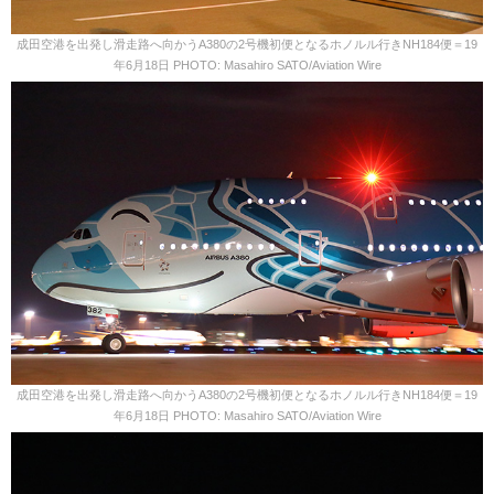
成田空港を出発し滑走路へ向かうA380の2号機初便となるホノルル行きNH184便＝19
年6月18日 PHOTO: Masahiro SATO/Aviation Wire
成田空港を出発し滑走路へ向かうA380の2号機初便となるホノルル行きNH184便＝19
年6月18日 PHOTO: Masahiro SATO/Aviation Wire