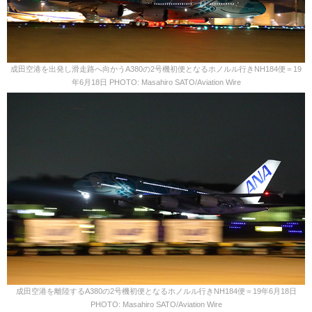
成田空港を出発し滑走路へ向かうA380の2号機初便となるホノルル行きNH184便＝19
年6月18日 PHOTO: Masahiro SATO/Aviation Wire
成田空港を離陸するA380の2号機初便となるホノルル行きNH184便＝19年6月18日
PHOTO: Masahiro SATO/Aviation Wire