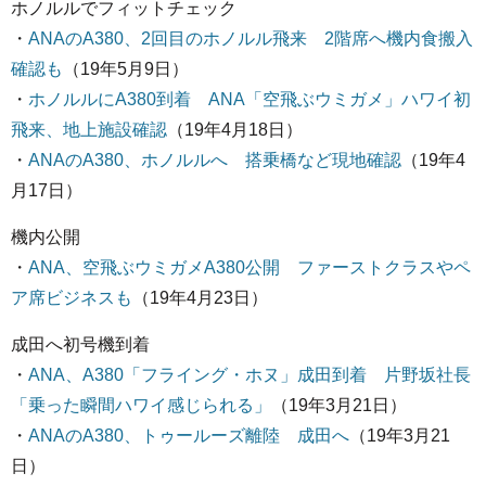
ホノルルでフィットチェック
・
ANAのA380、2回目のホノルル飛来 2階席へ機内食搬入
確認も
（19年5月9日）
・
ホノルルにA380到着 ANA「空飛ぶウミガメ」ハワイ初
飛来、地上施設確認
（19年4月18日）
・
ANAのA380、ホノルルへ 搭乗橋など現地確認
（19年4
月17日）
機内公開
・
ANA、空飛ぶウミガメA380公開 ファーストクラスやペ
ア席ビジネスも
（19年4月23日）
成田へ初号機到着
・
ANA、A380「フライング・ホヌ」成田到着 片野坂社長
「乗った瞬間ハワイ感じられる」
（19年3月21日）
・
ANAのA380、トゥールーズ離陸 成田へ
（19年3月21
日）