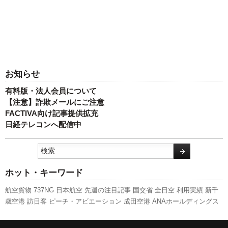
お知らせ
有料版・法人会員について
【注意】詐欺メールにご注意
FACTIVA向け記事提供拡充
日経テレコンへ配信中
ホット・キーワード
航空貨物
737NG
日本航空
先週の注目記事
国交省
全日空
利用実績
新千
歳空港
訪日客
ピーチ・アビエーション
成田空港
ANAホールディングス
関西空港
新型コロナウイルス
A350 XWB
エアバス
客室乗務員
福岡空港
実績
旅客数
発着回数
A320
787
スターフライヤー
キャンペーン
LCC
777