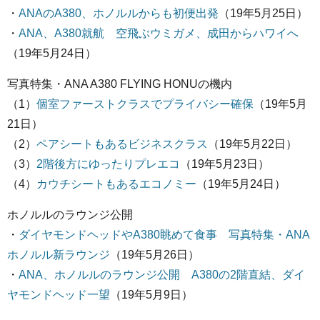
・
ANAのA380、ホノルルからも初便出発
（19年5月25日）
・
ANA、A380就航 空飛ぶウミガメ、成田からハワイへ
（19年5月24日）
写真特集・ANA A380 FLYING HONUの機内
（1）
個室ファーストクラスでプライバシー確保
（19年5月
21日）
（2）
ペアシートもあるビジネスクラス
（19年5月22日）
（3）
2階後方にゆったりプレエコ
（19年5月23日）
（4）
カウチシートもあるエコノミー
（19年5月24日）
ホノルルのラウンジ公開
・
ダイヤモンドヘッドやA380眺めて食事 写真特集・ANA
ホノルル新ラウンジ
（19年5月26日）
・
ANA、ホノルルのラウンジ公開 A380の2階直結、ダイ
ヤモンドヘッド一望
（19年5月9日）