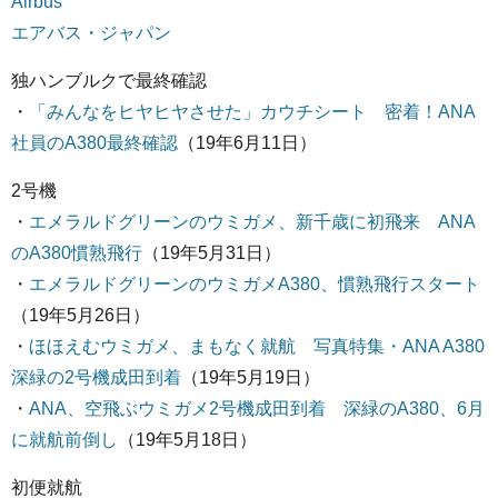
Airbus
エアバス・ジャパン
独ハンブルクで最終確認
・
「みんなをヒヤヒヤさせた」カウチシート 密着！ANA
社員のA380最終確認
（19年6月11日）
2号機
・
エメラルドグリーンのウミガメ、新千歳に初飛来 ANA
のA380慣熟飛行
（19年5月31日）
・
エメラルドグリーンのウミガメA380、慣熟飛行スタート
（19年5月26日）
・
ほほえむウミガメ、まもなく就航 写真特集・ANA A380
深緑の2号機成田到着
（19年5月19日）
・
ANA、空飛ぶウミガメ2号機成田到着 深緑のA380、6月
に就航前倒し
（19年5月18日）
初便就航