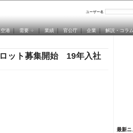
ユーザー名
空港
需要
業績
官公庁
企業
解説・コラ
パイロット募集開始 19年入社
最新ニ