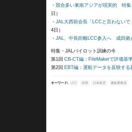
・
競合多い東南アジアが現実的 特集・
日）
・
JAL大西前会長「LCCと言わない
4日）
・
JAL、中長距離LCC参入へ 成田拠
特集・JALパイロット訓練の今
第1回
CB-CT編：FileMakerで評価
第2回
EBT編：運航データを反映する
キーワード:
LCC
採用
日本航空
運航乗務員