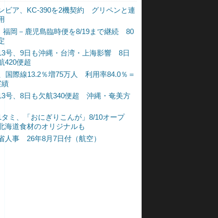
ンビア、KC-390を2機契約 グリペンと連
用
L、福岡－鹿児島臨時便を8/19まで継続 80
定
13号、9日も沖縄・台湾・上海影響 8日
航420便超
、国際線13.2％増75万人 利用率84.0％＝
実績
13号、8日も欠航340便超 沖縄・奄美方
1タミ、「おにぎりこんが」8/10オープ
北海道食材のオリジナルも
省人事 26年8月7日付（航空）