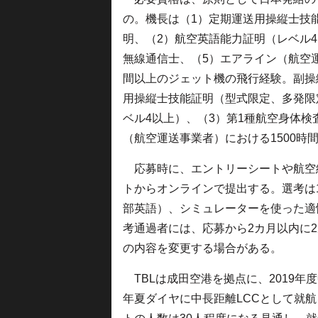
の。機長は（1）定期運送用操縦士技
明、（2）航空英語能力証明（レベル4
無線通信士、（5）エアライン（航空運
間以上のジェット機の飛行経験。副操
用操縦士技能証明（型式限定、多発限
ベル4以上）、（3）第1種航空身体検
（航空運送事業者）における1500時
応募時に、エントリーシートや航空
トからオンラインで提出する。選考は
部英語）、シミュレーターを使った適
考通過者には、応募から2カ月以内に
の内容を変更する場合がある。
TBLは成田空港を拠点に、2019年度
年夏ダイヤに中長距離LCCとして就航