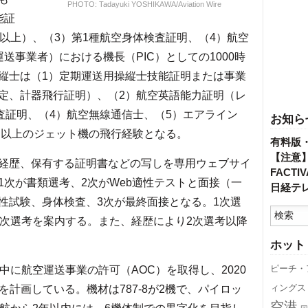
PHOTO: Tadayuki YOSHIKAWA/Aviation Wire
能証
以上）、（3）第1種航空身体検査証明、（4）航空
送事業者）における機長（PIC）としての1000時
縦士は（1）定期運送用操縦士技能証明または事業
定、計器飛行証明）、（2）航空英語能力証明（レ
査証明、（4）航空無線通信士、（5）エアライン
お知ら
間以上のジェット機の飛行経験となる。
有料版
【注意
経歴、保有する証明書などの写しを専用ウェブサイ
FACT
1次が書類選考、2次がWeb適性テストと面接（一
日経テ
性試験、身体検査、3次が最終面接となる。1次選
2次選考を案内する。また、経歴により2次選考以降
ホット
中に航空運送事業の許可（AOC）を取得し、2020
ピーチ・
を計画している。機材は787-8が2機で、パイロッ
ィングス
空港