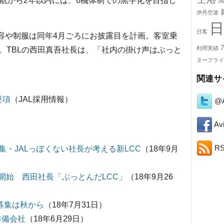
就航から2年以内には、6機体制での黒字化を目指し
国
伊丹空港
日
日客
内容や制服は同年4月ごろにお披露目を計画。客室乗
7
利用実績
。TBLの西田真吾社長は、「社内の掛け声はぶっと
ターフライ
関連サ
要項
（JAL採用情報）
@A
Avi
R
・JALっぽくない社長が考える新LCC
（18年9月
集開始 西田社長「ぶっとんだLCC」
（18年9月26
 募集は秋から
（18年7月31日）
準備会社
（18年6月29日）