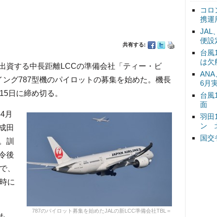
コロ
携運
JA
便設
共有する:
台風
は欠
00％出資する中長距離LCCの準備会社「ティー・ビ
ANA
ーイング787型機のパイロットの募集を始めた。機長
6月
15日に締め切る。
台風
面
4月
羽田
ン 
成田
国交
。訓
令後
歳で、
接時に
787のパイロット募集を始めたJALの新LCC準備会社TBL＝
も