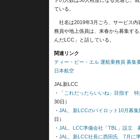
トの人数は30人程度になる見通し。
ている。
社名は2019年3月ごろ、サービス
務員や地上係員は、来春から募集する
んだLCC」と話している。
関連リンク
ティー・ビー・エル 運航乗務員 募集
日本航空
JAL新LCC
・
「これだったらいいね」目指す 特集
30日）
・
JAL、新LCCのパイロット10月募
日）
・
JAL、LCC準備会社「TBL」設立
・
JAL、新LCC社長に西田氏 7月に