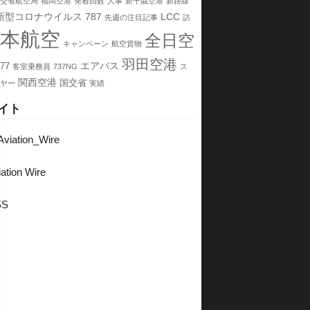
交省航空局
福岡空港
発着回数
人事
新千歳空港
新路線
新型コロナウイルス
787
LCC
先週の注目記事
訪
本航空
全日空
キャンペーン
航空貨物
羽田空港
エアバス
77
客室乗務員
737NG
ス
関西空港
国交省
ヤー
実績
イト
viation_Wire
ation Wire
SS