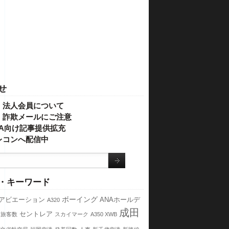
せ
・法人会員について
】詐欺メールにご注意
IVA向け記事提供拡充
レコンへ配信中
・キーワード
ボーイング
アビエーション
ANAホールデ
A320
成田
セントレア
旅客数
スカイマーク
A350 XWB