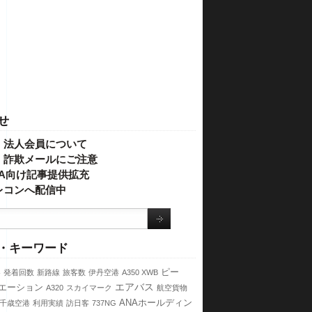
せ
・法人会員について
】詐欺メールにご注意
IVA向け記事提供拡充
レコンへ配信中
・キーワード
港
ピー
発着回数
新路線
旅客数
伊丹空港
A350 XWB
エアバス
エーション
A320
スカイマーク
航空貨物
ANAホールディン
千歳空港
利用実績
訪日客
737NG