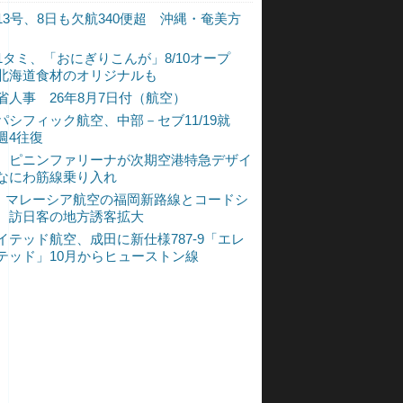
13号、8日も欠航340便超 沖縄・奄美方
1タミ、「おにぎりこんが」8/10オープ
北海道食材のオリジナルも
省人事 26年8月7日付（航空）
パシフィック航空、中部－セブ11/19就
週4往復
、ピニンファリーナが次期空港特急デザイ
なにわ筋線乗り入れ
L、マレーシア航空の福岡新路線とコードシ
 訪日客の地方誘客拡大
イテッド航空、成田に新仕様787-9「エレ
テッド」10月からヒューストン線