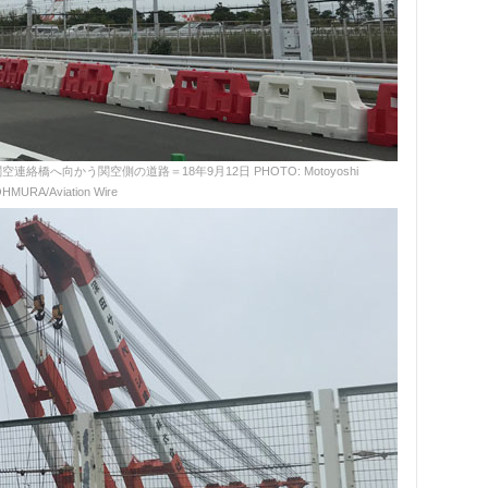
へ向かう関空側の道路＝18年9月12日 PHOTO: Motoyoshi
HMURA/Aviation Wire