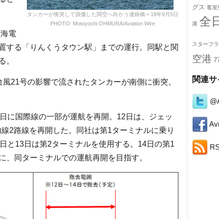
グス
客室
タンカーが衝突して損傷した関空へ向かう連絡橋＝18年9月5日
全
PHOTO: Motoyoshi OHMURA/Aviation Wire
港
南海電
スターフラ
置する「りんくうタウン駅」までの運行。同駅と関
空港
る。
7
関連サ
風21号の影響で流されたタンカーが南側に衝突。
@A
日に国際線の一部が運航を再開。12日は、ジェッ
Avi
国内線2路線を再開した。同社は第1ターミナルに乗り
日と13日は第2ターミナルを使用する。14日の第1
R
に、同ターミナルでの運航再開を目指す。