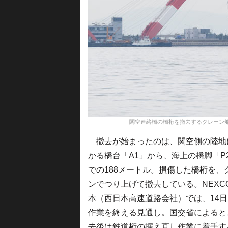
関空連絡橋の橋桁を撤去するクレーン船＝18年9月1
撤去が始まったのは、関空側の陸地
かる橋台「A1」から、海上の橋脚「P
での188メートル。損傷した橋桁を、
ンでつり上げて撤去している。NEXC
本（西日本高速道路会社）では、14
作業を終える見通し。国交省によると
去後は鉄道桁の据え直し作業に着手す