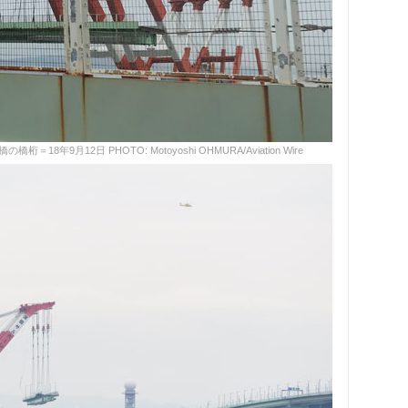
9月12日 PHOTO: Motoyoshi OHMURA/Aviation Wire