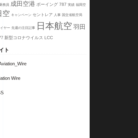
成田空港
ボーイング
787
乗務員
実績
福岡空
日空
セントレア
キャンペーン
人事
国交省航空局
日本航空
羽田
イヤー
先週の注目記事
新型コロナウイルス
LCC
77
イト
viation_Wire
ation Wire
SS