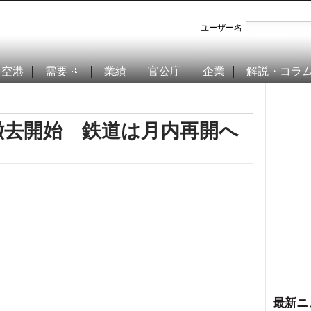
ユーザー名
空港
需要
業績
官公庁
企業
解説・コラ
撤去開始 鉄道は月内再開へ
最新ニ