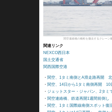
関空連絡橋の橋桁を撤去するクレーン船＝18年9月1
関連リンク
NEXCO西日本
国土交通省
関西国際空港
・
関空、1タミ南側とA滑走路再開 北
・
関空、14日から1タミ南側再開 1
・
ジェットスター・ジャパン、2タミで
・
関空連絡橋、鉄道再開1週間前倒し 
・
関空、1タミ国際線南側スポット復