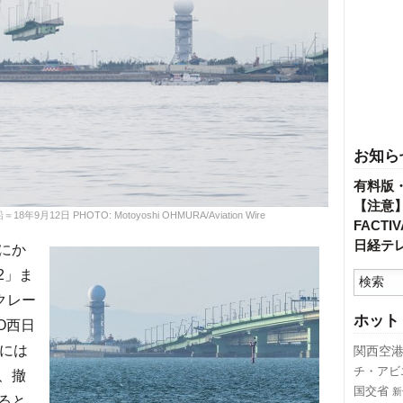
お知ら
有料版
【注意
2日 PHOTO: Motoyoshi OHMURA/Aviation Wire
FACT
日経テ
にか
2」ま
クレー
ホット
O西日
日には
関西空
チ・アビ
、撤
国交省
新
ると