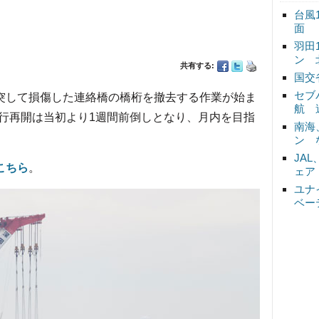
台風
面
羽田
ン 
共有する:
国交
セブ
突して損傷した連絡橋の橋桁を撤去する作業が始ま
航 
行再開は当初より1週間前倒しとなり、月内を目指
南海
ン 
JA
こちら
。
ェア
ユナ
ベー