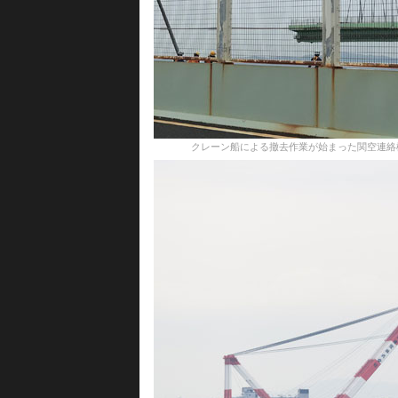
クレーン船による撤去作業が始まった関空連絡橋の橋桁＝18年