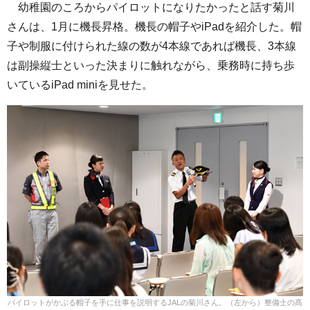
幼稚園のころからパイロットになりたかったと話す菊川
さんは、1月に機長昇格。機長の帽子やiPadを紹介した。帽
子や制服に付けられた線の数が4本線であれば機長、3本線
は副操縦士といった決まりに触れながら、乗務時に持ち歩
いているiPad miniを見せた。
パイロットがかぶる帽子を手に仕事を説明するJALの菊川さん。（左から）整備士の髙