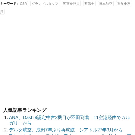
キーワード:
CSR
グランドスタッフ
客室乗務員
整備士
日本航空
運航乗務
員
人気記事ランキング
ANA、Dash 8認定中古2機目が羽田到着 11空港経由でカル
ガリーから
デルタ航空、成田7年ぶり再就航 シアトル27年3月から