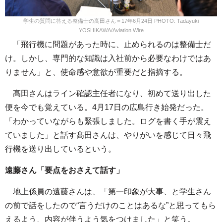
学生の質問に答える整備士の髙田さん＝17年6月24日 PHOTO: Tadayuki
YOSHIKAWA/Aviation Wire
「飛行機に問題があった時に、止められるのは整備士だ
け。しかし、専門的な知識は入社前から必要なわけではあ
りません」と、使命感や意欲が重要だと指摘する。
髙田さんはライン確認主任者になり、初めて送り出した
便を今でも覚えている。4月17日の広島行き始発だった。
「わかっていながらも緊張しました。ログを書く手が震え
ていました」と話す髙田さんは、やりがいを感じて日々飛
行機を送り出しているという。
遠藤さん「要点をおさえて話す」
地上係員の遠藤さんは、「第一印象が大事、と学生さん
の前で話をしたので“言うだけのことはあるな”と思ってもら
えるよう、内容が伴うよう気をつけました」と笑う。