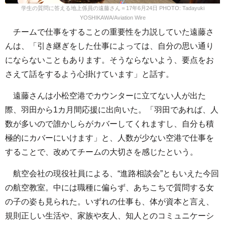
学生の質問に答える地上係員の遠藤さん＝17年6月24日 PHOTO: Tadayuki
YOSHIKAWA/Aviation Wire
チームで仕事をすることの重要性を力説していた遠藤さ
んは、「引き継ぎをした仕事によっては、自分の思い通り
にならないこともあります。そうならないよう、要点をお
さえて話をするよう心掛けています」と話す。
遠藤さんは小松空港でカウンターに立てない人が出た
際、羽田から1カ月間応援に出向いた。「羽田であれば、人
数が多いので誰かしらがカバーしてくれますし、自分も積
極的にカバーにいけます」と、人数が少ない空港で仕事を
することで、改めてチームの大切さを感じたという。
航空会社の現役社員による、“進路相談会”ともいえた今回
の航空教室。中には職種に偏らず、あちこちで質問する女
の子の姿も見られた。いずれの仕事も、体が資本と言え、
規則正しい生活や、家族や友人、知人とのコミュニケーシ