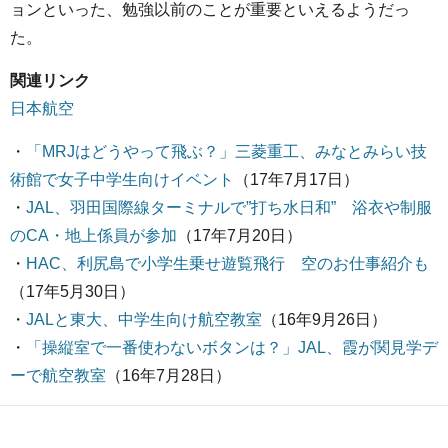
ョンといった、勉強以前のことが重要といえるようだっ
た。
関連リンク
日本航空
・
「MRJはどうやって飛ぶ？」三菱重工、みなとみらい技
術館で女子中学生向けイベント
（17年7月17日）
・
JAL、羽田国際線ターミナルで”打ち水日和” 浴衣や制服
のCA・地上係員が参加
（17年7月20日）
・
HAC、利尻島で小学生乗せ遊覧飛行 空のお仕事紹介も
（17年5月30日）
・
JALと東大、中学生向け航空教室
（16年9月26日）
・
「操縦室で一番使わないボタンは？」JAL、霞が関見学デ
ーで航空教室
（16年7月28日）