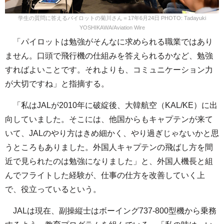
学生の質問に答えるパイロットの菊川さん＝17年6月24日 PHOTO: Tadayuki
YOSHIKAWA/Aviation Wire
「パイロットは勉強がそんなに求められる職業ではあり
ません。口頭で飛行機の仕組みを答えられるかなど、勉強
すればよいことです。それよりも、コミュニケーション力
が大切ですね」と指摘する。
「私はJALが2010年に破綻後、大韓航空（KAL/KE）に出
向していました。そこには、他国からもキャプテンが来て
いて、JALのやり方はきめ細かく、やり過ぎじゃないかと思
うところもありました。外国人キャプテンの飛ばし方を間
近で見られたのは勉強になりました」と、外国人機長と組
んでフライトした経験が、仕事の仕方を改善していく上
で、役立っているという。
JALは現在、副操縦士はボーイング737-800型機から乗務