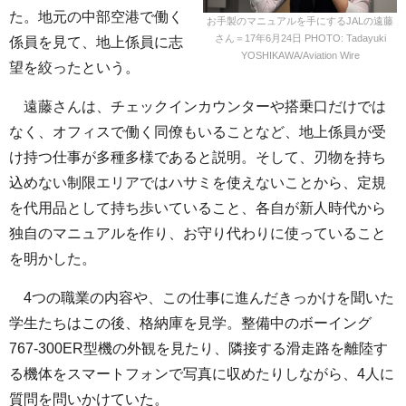
た。地元の中部空港で働く
お手製のマニュアルを手にするJALの遠藤
さん＝17年6月24日 PHOTO: Tadayuki
係員を見て、地上係員に志
YOSHIKAWA/Aviation Wire
望を絞ったという。
遠藤さんは、チェックインカウンターや搭乗口だけでは
なく、オフィスで働く同僚もいることなど、地上係員が受
け持つ仕事が多種多様であると説明。そして、刃物を持ち
込めない制限エリアではハサミを使えないことから、定規
を代用品として持ち歩いていること、各自が新人時代から
独自のマニュアルを作り、お守り代わりに使っていること
を明かした。
4つの職業の内容や、この仕事に進んだきっかけを聞いた
学生たちはこの後、格納庫を見学。整備中のボーイング
767-300ER型機の外観を見たり、隣接する滑走路を離陸す
る機体をスマートフォンで写真に収めたりしながら、4人に
質問を問いかけていた。