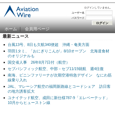
ログインしていません。
ユーザー名
パスワード
ホーム
会員用ページ
最新ニュース
台風13号、8日も欠航340便超 沖縄・奄美方面
羽田1タミ、「おにぎりこんが」8/10オープン 北海道食材
のオリジナルも
国交省人事 26年8月7日付（航空）
セブパシフィック航空、中部－セブ11/19就航 週4往復
南海、ピニンファリーナが次期空港特急デザイン なにわ筋
線乗り入れ
JAL、マレーシア航空の福岡新路線とコードシェア 訪日客
の地方誘客拡大
ユナイテッド航空、成田に新仕様787-9「エレベーテッド」
10月からヒューストン線