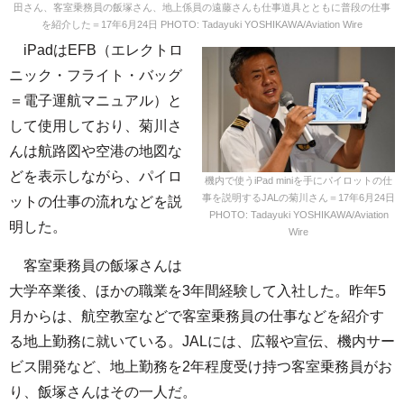
田さん、客室乗務員の飯塚さん、地上係員の遠藤さんも仕事道具とともに普段の仕事
を紹介した＝17年6月24日 PHOTO: Tadayuki YOSHIKAWA/Aviation Wire
iPadはEFB（エレクトロ
ニック・フライト・バッグ
＝電子運航マニュアル）と
して使用しており、菊川さ
んは航路図や空港の地図な
どを表示しながら、パイロ
機内で使うiPad miniを手にパイロットの仕
事を説明するJALの菊川さん＝17年6月24日
ットの仕事の流れなどを説
PHOTO: Tadayuki YOSHIKAWA/Aviation
明した。
Wire
客室乗務員の飯塚さんは
大学卒業後、ほかの職業を3年間経験して入社した。昨年5
月からは、航空教室などで客室乗務員の仕事などを紹介す
る地上勤務に就いている。JALには、広報や宣伝、機内サー
ビス開発など、地上勤務を2年程度受け持つ客室乗務員がお
り、飯塚さんはその一人だ。