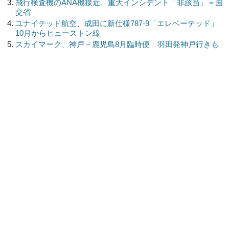
飛行検査機のANA機接近、重大インシデント「非該当」＝国
交省
ユナイテッド航空、成田に新仕様787-9「エレベーテッド」
10月からヒューストン線
スカイマーク、神戸－鹿児島8月臨時便 羽田発神戸行きも