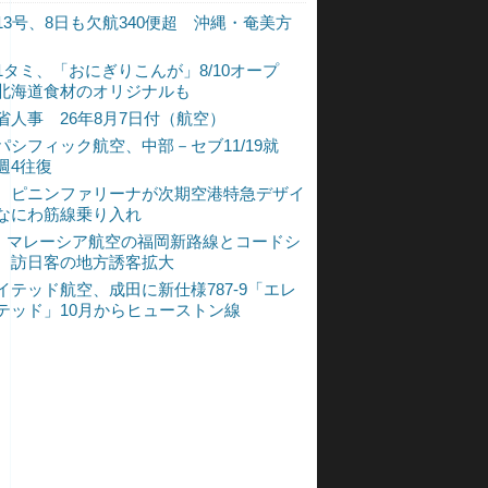
13号、8日も欠航340便超 沖縄・奄美方
1タミ、「おにぎりこんが」8/10オープ
北海道食材のオリジナルも
省人事 26年8月7日付（航空）
パシフィック航空、中部－セブ11/19就
週4往復
、ピニンファリーナが次期空港特急デザイ
なにわ筋線乗り入れ
L、マレーシア航空の福岡新路線とコードシ
 訪日客の地方誘客拡大
イテッド航空、成田に新仕様787-9「エレ
テッド」10月からヒューストン線