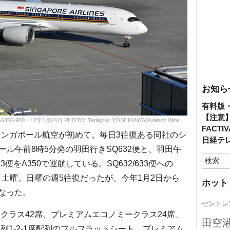
お知ら
有料版
【注意
17年1月24日 PHOTO: Tadayuki YOSHIKAWA/Aviation Wire
FACT
シンガポール航空が初めて。毎日3往復ある同社のシ
日経テ
ル午前8時5分発の羽田行きSQ632便と、羽田午
便をA350で運航している。SQ632/633便への
、土曜、日曜の週5往復だったが、今年1月2日から
ホット
になった。
セントレ
クラス42席、プレミアムエコノミークラス24席、
田空
列1-2-1席配列のフルフラットシート、プレミアム