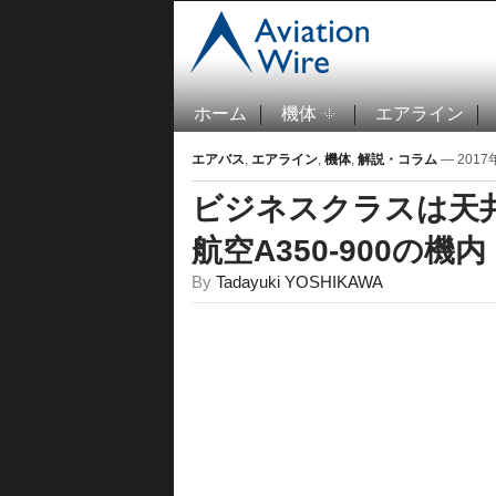
ホーム
機体
エアライン
エアバス
,
エアライン
,
機体
,
解説・コラム
— 2017年
ビジネスクラスは天
航空A350-900の機内
By
Tadayuki YOSHIKAWA