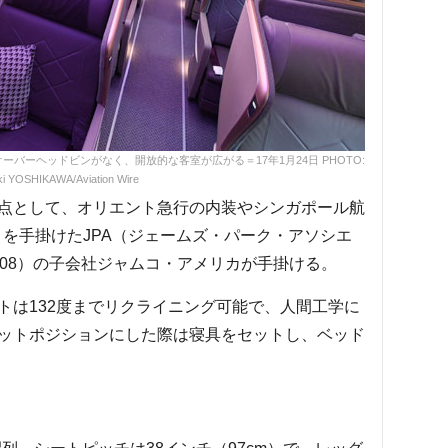
ーバーヘッドビンがなく、開放的な客室が広がる＝17年1月24日 PHOTO:
i YOSHIKAWA/Aviation Wire
点として、オリエント急行の内装やシンガポール航
」を手掛けたJPA（ジェームズ・パーク・アソシエ
408）の子会社ジャムコ・アメリカが手掛ける。
は132度までリクライニング可能で、人間工学に
ットポジションにした際は寝具をセットし、ベッド