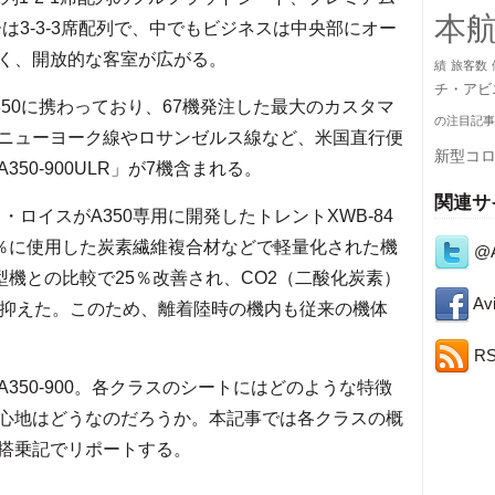
本
ーは3-3-3席配列で、中でもビジネスは中央部にオー
く、開放的な客室が広がる。
績
旅客数
チ・アビ
50に携わっており、67機発注した最大のカスタマ
の注目記事
ニューヨーク線やロサンゼルス線など、米国直行便
新型コ
50-900ULR」が7機含まれる。
関連サ
・ロイスがA350専用に開発したトレントXWB-84
3％に使用した炭素繊維複合材などで軽量化された機
@A
型機との比較で25％改善され、CO2（二酸化炭素）
Avi
を抑えた。このため、離着陸時の機内も従来の機体
R
50-900。各クラスのシートにはどのような特徴
心地はどうなのだろうか。本記事では各クラスの概
搭乗記でリポートする。