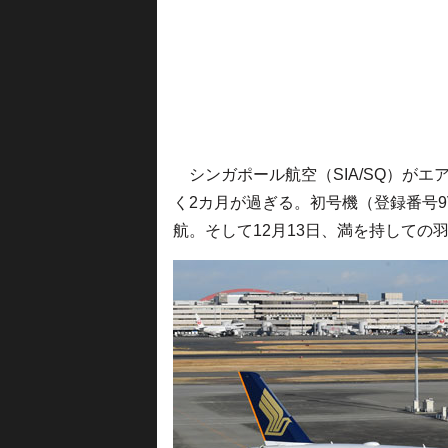
シンガポール航空（SIA/SQ）がエア
く2カ月が過ぎる。初号機（登録番号9V
航。そして12月13日、満を持しての