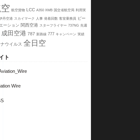
航空
LCC
航空貨物
A350 XWB
国交省航空局
利用実
ピー
伊丹空港
スカイマーク
人事
発着回数
客室乗務員
関西空港
エーション
スターフライヤー
737NG
先週
成田空港
787
777
新路線
キャンペーン
実績
全日空
ロナウイルス
イト
viation_Wire
ation Wire
SS