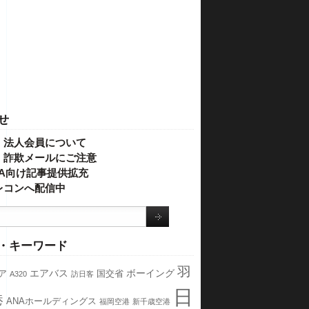
せ
・法人会員について
】詐欺メールにご注意
IVA向け記事提供拡充
レコンへ配信中
・キーワード
羽
エアバス
ボーイング
ア
国交省
A320
訪日客
日
港
ANAホールディングス
福岡空港
新千歳空港