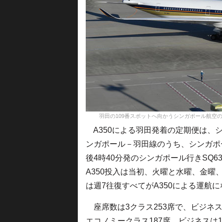
羽田の109番スポットへ向かうシンガポール航空のA350-900＝
A350による羽田発着の定期便は、
ンガポール－羽田線のうち、シンガポー
後4時40分発のシンガポール行きSQ633
A350投入は当初、火曜と水曜、金曜
は週7往復すべてがA350による運航
座席数は3クラス253席で、ビジネス
エコノミークラス187席。ビジネスは1