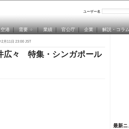
ユーザー名
空港
需要
業績
官公庁
企業
解説・コラ
2月11日 23:00 JST
井広々 特集・シンガポール
最新ニ