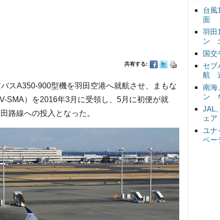
台風
面
羽田
ン 
国交
共有する:
セブ
航 
バスA350-900型機を羽田空港へ就航させ、まもな
南海
ン 
-SMA）を2016年3月に受領し、5月に初便が就
JA
羽田路線への投入となった。
ェア
ユナ
ベー