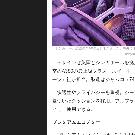
シンガポール航空のA350のビジネスクラス。中央にオ
Tadayuk
デザインは英国とシンガポールを拠
空のA380の最上級クラス「スイート
ーツ）社が担当。製造はジャムコ（7
快適性やプライバシーを重視。シート
基づいたクッションを採用。フルフラ
として使用できる。
プレミアムエコノミー