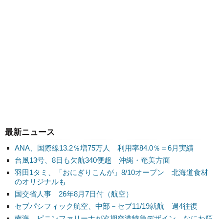
最新ニュース
ANA、国際線13.2％増75万人 利用率84.0％＝6月実績
台風13号、8日も欠航340便超 沖縄・奄美方面
羽田1タミ、「おにぎりこんが」8/10オープン 北海道食材
のオリジナルも
国交省人事 26年8月7日付（航空）
セブパシフィック航空、中部－セブ11/19就航 週4往復
南海、ピニンファリーナが次期空港特急デザイン なにわ筋