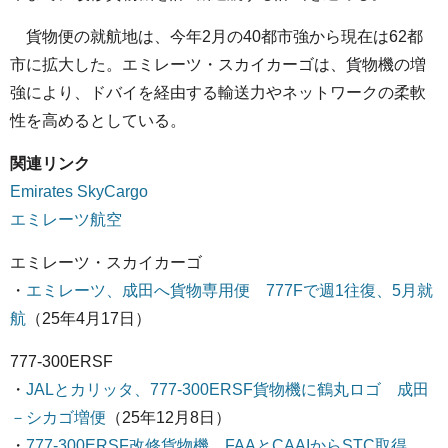
貨物便の就航地は、今年2月の40都市強から現在は62都
市に拡大した。エミレーツ・スカイカーゴは、貨物機の増
強により、ドバイを経由する輸送力やネットワークの柔軟
性を高めるとしている。
関連リンク
Emirates SkyCargo
エミレーツ航空
エミレーツ・スカイカーゴ
・
エミレーツ、成田へ貨物専用便 777Fで週1往復、5月就
航
（25年4月17日）
777-300ERSF
・
JALとカリッタ、777-300ERSF貨物機に鶴丸ロゴ 成田
－シカゴ増便
（25年12月8日）
・
777-300ERSF改修貨物機、FAAとCAAIからSTC取得