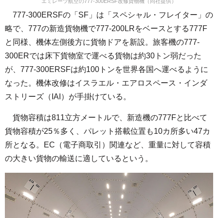
エミレーツ航空の777-300ERSF改修貨物機（同社提供）
777-300ERSFの「SF」は「スペシャル・フレイター」の
略で、777の新造貨物機で777-200LRをベースとする777F
と同様、機体左側後方に貨物ドアを新設。旅客機の777-
300ERでは床下貨物室で運べる貨物は約30トン弱だった
が、777-300ERSFは約100トンを世界各国へ運べるように
なった。機体改修はイスラエル・エアロスペース・インダ
ストリーズ（IAI）が手掛けている。
貨物容積は811立方メートルで、新造機の777Fと比べて
貨物容積が25％多く、パレット搭載位置も10カ所多い47カ
所となる。EC（電子商取引）関連など、重量に対して容積
の大きい貨物の輸送に適しているという。