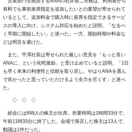
営業部門を統括するANAの石井智二専務は、利用者から
有料でも事前座席指定を追加したいとの要望が寄せられて
いるとして、追加料金で購入時に座席を指定できるサービ
スの導入に向け、システム対応を始めたと説明。「なるべ
く早期に開始したい」と述べた。一方、開始時期や料金な
どは明言を避けた。
また、平澤社長は寄せられた厳しい意見を「もっと良い
ANAに、という叱咤激励」と受け止めていると説明。「1日
も早く本来の利便性と信頼を取り戻し、やはりANAを選ん
で良かったと思っていただけるよう全力を尽くす」と述べ
た。
◇ ◇ ◇
総会には899人の株主が出席。所要時間は1時間33分で、
午前11時33分に終了した。会場で発言した株主は13人で、
動議は1件だった。