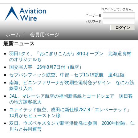
ログインしていません。
ユーザー名
パスワード
ホーム
会員用ページ
最新ニュース
羽田1タミ、「おにぎりこんが」8/10オープン 北海道食材
のオリジナルも
国交省人事 26年8月7日付（航空）
セブパシフィック航空、中部－セブ11/19就航 週4往復
南海、ピニンファリーナが次期空港特急デザイン なにわ筋
線乗り入れ
JAL、マレーシア航空の福岡新路線とコードシェア 訪日客
の地方誘客拡大
ユナイテッド航空、成田に新仕様787-9「エレベーテッド」
10月からヒューストン線
双日、ウズベキスタンで新空港開発に参画 2030年開港、仁
川らと共同運営