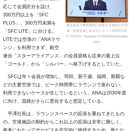
応じて会員区分を設け、
300万円以上を「SFC
PLUS」、300万円未満を
株主総会で事前質問に回答するANAの平澤
「SFC LITE」に分ける。
寿一社長を映し出すモニター＝26年6月26
日 PHOTO: Tadayuki YOSHIKAWA/Aviation
LITEでは空港の「ANAラウ
Wire
ンジ」を利用できず、航空
連合「スターアライアンス」の会員資格も従来の最上位
「ゴールド」から「シルバー」へ格下げするとしていた。
SFCは年々会員が増加し、羽田、新千歳、福岡、那覇な
どの主要空港では、ピーク時間帯にラウンジで座れない、
利用できないケースが生じているという。ANAは2030年度
に向け、混雑がさらに悪化すると想定している。
平澤社長は、ラウンジスペースの拡張を重ねてきたもの
の、空港施設の制約からこれ以上の拡張は非常に難しく、
将来にわたってサービスを安定的に維持するため、新たな