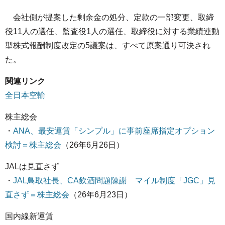
会社側が提案した剰余金の処分、定款の一部変更、取締
役11人の選任、監査役1人の選任、取締役に対する業績連動
型株式報酬制度改定の5議案は、すべて原案通り可決され
た。
関連リンク
全日本空輸
株主総会
・
ANA、最安運賃「シンプル」に事前座席指定オプション
検討＝株主総会
（26年6月26日）
JALは見直さず
・
JAL鳥取社長、CA飲酒問題陳謝 マイル制度「JGC」見
直さず＝株主総会
（26年6月23日）
国内線新運賃