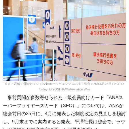
東京・高輪で開かれているANAホールディングスの株主総会＝26年6月26日 PHOTO:
Tadayuki YOSHIKAWA/Aviation Wire
事前質問が多数寄せられた上級会員向けカード「ANAス
ーパーフライヤーズカード（SFC）」については、ANAが
総会前日の25日に、4月に発表した制度改定の見直しを検討
し、9月末までに案内すると発表。平澤社長は総会で、ラウ