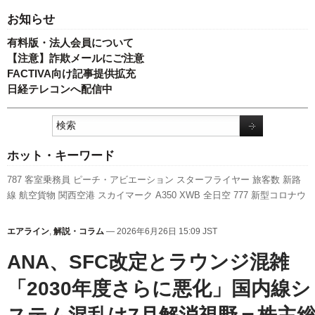
お知らせ
有料版・法人会員について
【注意】詐欺メールにご注意
FACTIVA向け記事提供拡充
日経テレコンへ配信中
ホット・キーワード
787
客室乗務員
ピーチ・アビエーション
スターフライヤー
旅客数
新路
線
航空貨物
関西空港
スカイマーク
A350 XWB
全日空
777
新型コロナウ
イルス
A320
日本航空
737NG
人事
伊丹空港
キャンペーン
ボーイング
ANAホールディングス
羽田空港
新千歳空港
実績
エアバス
福岡空港
LCC
エアライン
,
解説・コラム
— 2026年6月26日 15:09 JST
成田空港
発着回数
利用実績
先週の注目記事
国交省
国交省航空局
訪日客
セントレア
ANA、SFC改定とラウンジ混雑
「2030年度さらに悪化」国内線シ