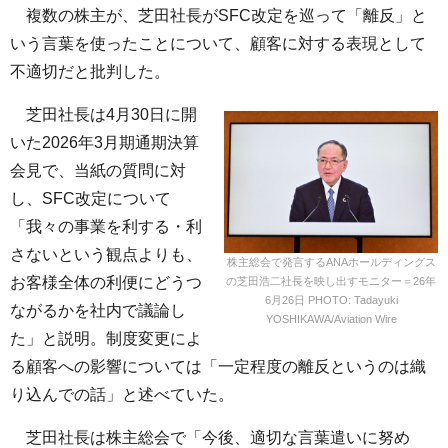
複数の株主が、芝田社長がSFC改定を巡って「離反」と
いう言葉を使ったことについて、顧客に対する表現として
不適切だと批判した。
芝田社長は4月30日に開
いた2026年3月期通期決算
会見で、当紙の質問に対
し、SFC改定について
「我々の事業を利する・利
さないという観点よりも、
株主総会で発言するANAホールディングス
お客様全体の利便にどうつ
の芝田浩二社長を映し出すモニター＝26年
6月26日 PHOTO: Tadayuki
ながるかを社内で議論し
YOSHIKAWA/Aviation Wire
た」と説明。制度変更によ
る顧客への影響については「一定程度の離反というのは織
り込んでの話」と述べていた。
芝田社長は株主総会で「今後、適切な言葉遣いに努め