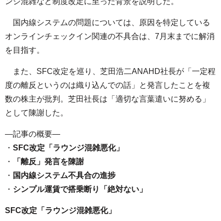
ンジ混雑など制度改定に至った背景を説明した。
国内線システムの問題については、原因を特定している
オンラインチェックイン関連の不具合は、7月末までに解消
を目指す。
また、SFC改定を巡り、芝田浩二ANAHD社長が「一定程
度の離反というのは織り込んでの話」と発言したことを複
数の株主が批判。芝田社長は「適切な言葉遣いに努める」
として陳謝した。
—記事の概要—
・
SFC改定「ラウンジ混雑悪化」
・
「離反」発言を陳謝
・
国内線システム不具合の進捗
・
シンプル運賃で搭乗断り「絶対ない」
SFC改定「ラウンジ混雑悪化」