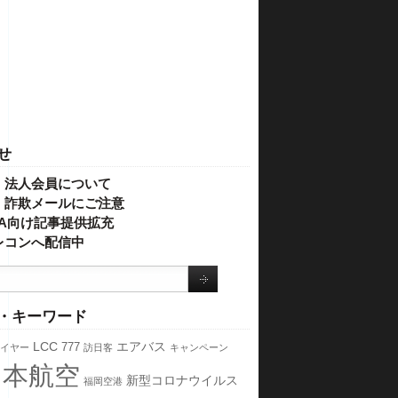
せ
・法人会員について
】詐欺メールにご注意
IVA向け記事提供拡充
レコンへ配信中
・キーワード
LCC
エアバス
777
イヤー
訪日客
キャンペーン
日本航空
新型コロナウイルス
福岡空港