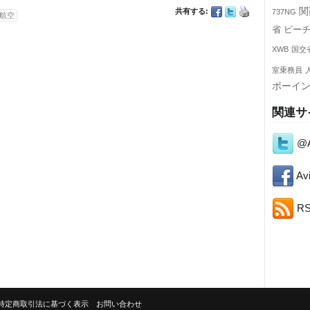
関
共有する:
737NG
航空
省
ピー
XWB
国交
室乗務員
ボーイ
関連サ
@A
Avi
R
特定商取引法に基づく表示
お問い合わせ