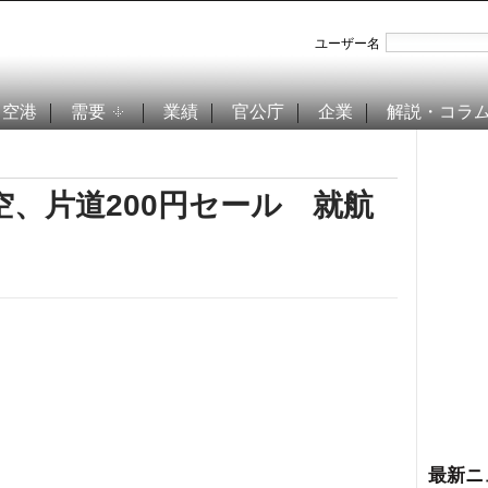
ユーザー名
空港
需要
業績
官公庁
企業
解説・コラ
、片道200円セール 就航
最新ニ