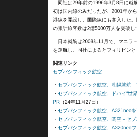
同社は29年前の1996年3月8日に就
初は国内線のみだったが、2001年か
港線を開設し、国際線にも参入した。
の累計旅客数は2億5000万人を突破
日本就航は2008年11月で、マニラ
を運航し、同社によるとフィリピンと
関連リンク
セブパシフィック航空
・
セブパシフィック航空、札幌就航 
・
セブパシフィック航空、ドバイ“世
PR
（24年11月27日）
・
セブパシフィック航空、A321neo
・
セブパシフィック航空、関空－セブ10
・
セブパシフィック航空、A320neo