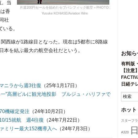
航。当
片道200円セールを始めたセブパシフィック航空＝PHOTO:
らは香
Yusuke KOHASE/Aviation Wire
同社
している。
－関西線が1路線目となった。現在は5都市に8路線
日本を結ぶ最大の航空会社だという。
お知ら
有料版
【注意
FACT
日経テ
マニラから週3往復
（25年1月17日）
界一”高層ビルに観光地投影 ブルジュ・ハリファで
ホット
を70機確定発注
（24年10月2日）
/15就航 週4往復
（24年7月22日）
スターフラ
ファミリー最大152機導入へ
（24年7月3日）
A320