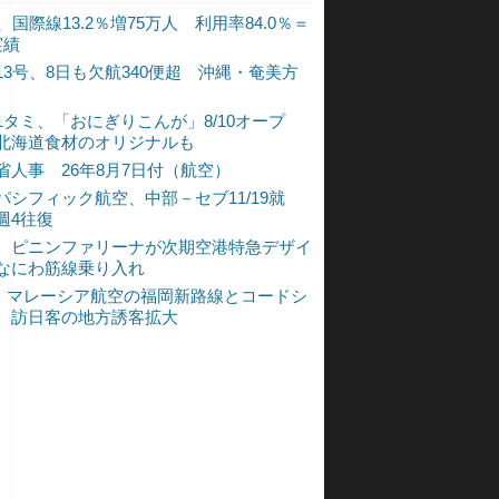
、国際線13.2％増75万人 利用率84.0％＝
実績
13号、8日も欠航340便超 沖縄・奄美方
1タミ、「おにぎりこんが」8/10オープ
北海道食材のオリジナルも
省人事 26年8月7日付（航空）
パシフィック航空、中部－セブ11/19就
週4往復
、ピニンファリーナが次期空港特急デザイ
なにわ筋線乗り入れ
L、マレーシア航空の福岡新路線とコードシ
 訪日客の地方誘客拡大