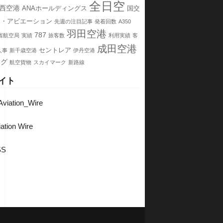
全日空
西空港
ANAホールディングス
国交
チ・アビエーション
先週の注目記事
発着回数
A350
羽田空港
787
省航空局
実績
旅客数
利用実績
客
成田空港
セントレア
人事
新千歳空港
伊丹空港
ング
航空貨物
スカイマーク
新路線
イト
viation_Wire
ation Wire
SS