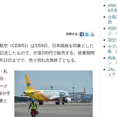
ANA
6月
台風
面
羽田
ン 
共有する:
国交
空（CEB/5J）は3月6日、日本路線を対象とした
セブ
航 
記念したもので、片道200円で販売する。搭乗期間
南海
3月11日までで、売り切れ次第終了となる。
ン 
JA
・札
ェア
田・
ーク
税や手
要と