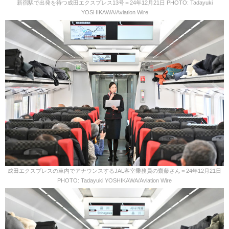
新宿駅で出発を待つ成田エクスプレス13号＝24年12月21日 PHOTO: Tadayuki
YOSHIKAWA/Aviation Wire
成田エクスプレスの車内でアナウンスするJAL客室乗務員の齋藤さん＝24年12月21日
PHOTO: Tadayuki YOSHIKAWA/Aviation Wire