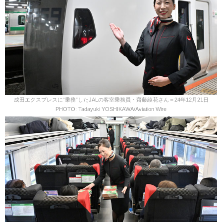
成田エクスプレスに“乗務”したJALの客室乗務員・齋藤綾花さん＝24年12月21日
PHOTO: Tadayuki YOSHIKAWA/Aviation Wire