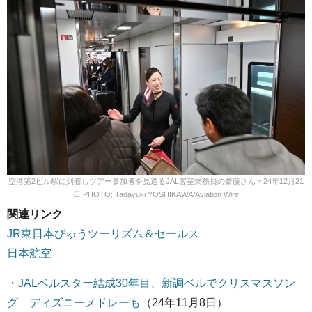
空港第2ビル駅に到着しツアー参加者を見送るJAL客室乗務員の齋藤さん＝24年12月21
日 PHOTO: Tadayuki YOSHIKAWA/Aviation Wire
関連リンク
JR東日本びゅうツーリズム＆セールス
日本航空
・
JALベルスター結成30年目、新調ベルでクリスマスソン
グ ディズニーメドレーも
（24年11月8日）