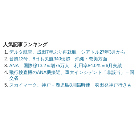
人気記事ランキング
デルタ航空、成田7年ぶり再就航 シアトル27年3月から
台風13号、8日も欠航340便超 沖縄・奄美方面
ANA、国際線13.2％増75万人 利用率84.0％＝6月実績
飛行検査機のANA機接近、重大インシデント「非該当」＝国
交省
スカイマーク、神戸－鹿児島8月臨時便 羽田発神戸行きも