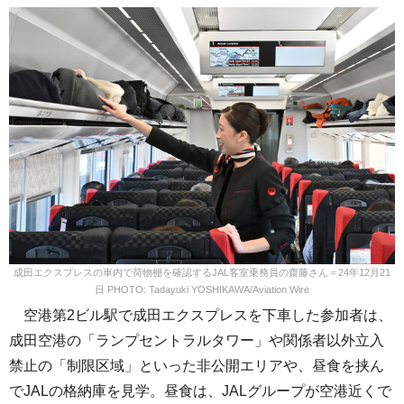
成田エクスプレスの車内で荷物棚を確認するJAL客室乗務員の齋藤さん＝24年12月21
日 PHOTO: Tadayuki YOSHIKAWA/Aviation Wire
空港第2ビル駅で成田エクスプレスを下車した参加者は、
成田空港の「ランプセントラルタワー」や関係者以外立入
禁止の「制限区域」といった非公開エリアや、昼食を挟ん
でJALの格納庫を見学。昼食は、JALグループが空港近くで