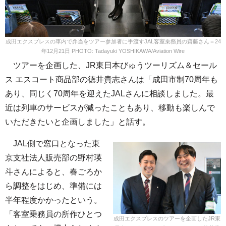
成田エクスプレスの車内で弁当をツアー参加者に手渡すJAL客室乗務員の齋藤さん＝24
年12月21日 PHOTO: Tadayuki YOSHIKAWA/Aviation Wire
ツアーを企画した、JR東日本びゅうツーリズム＆セール
ス エスコート商品部の徳井貴志さんは「成田市制70周年も
あり、同じく70周年を迎えたJALさんに相談しました。最
近は列車のサービスが減ったこともあり、移動も楽しんで
いただきたいと企画しました」と話す。
JAL側で窓口となった東
京支社法人販売部の野村瑛
斗さんによると、春ごろか
ら調整をはじめ、準備には
半年程度かかったという。
「客室乗務員の所作ひとつ
成田エクスプレスのツアーを企画したJR東