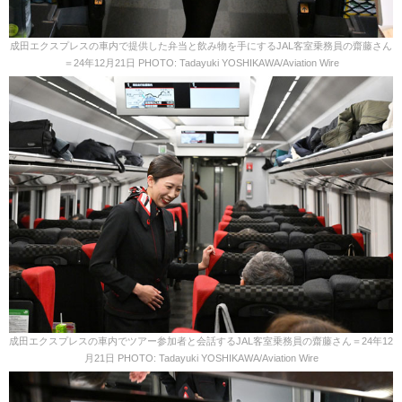
成田エクスプレスの車内で提供した弁当と飲み物を手にするJAL客室乗務員の齋藤さん
＝24年12月21日 PHOTO: Tadayuki YOSHIKAWA/Aviation Wire
成田エクスプレスの車内でツアー参加者と会話するJAL客室乗務員の齋藤さん＝24年12
月21日 PHOTO: Tadayuki YOSHIKAWA/Aviation Wire