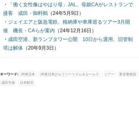
・
「働く女性像はやはり母」JAL、母娘CAがレストランで
接客 成田・御料鶴
（24年5月9日）
・
ジェイエアと阪急電鉄、格納庫や車庫巡るツアー3月開
催 機長・CAらが案内
（24年12月16日）
・
成田空港、新ランプタワー公開 10日から運用、旧管制
塔は解体
（20年9月3日）
キーワード:
JR東日本
JR東日本びゅうツーリズム＆セールス
ツアー
客室乗務員
成田空港
日本航空