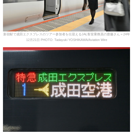
新宿駅で成田エクスプレスのツアー参加者を出迎えるJAL客室乗務員の齋藤さん＝24年
12月21日 PHOTO: Tadayuki YOSHIKAWA/Aviation Wire