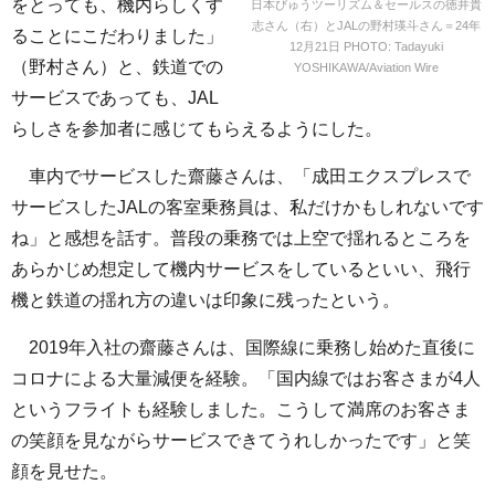
をとっても、機内らしくす
日本びゅうツーリズム＆セールスの徳井貴
志さん（右）とJALの野村瑛斗さん＝24年
ることにこだわりました」
12月21日 PHOTO: Tadayuki
（野村さん）と、鉄道での
YOSHIKAWA/Aviation Wire
サービスであっても、JAL
らしさを参加者に感じてもらえるようにした。
車内でサービスした齋藤さんは、「成田エクスプレスで
サービスしたJALの客室乗務員は、私だけかもしれないです
ね」と感想を話す。普段の乗務では上空で揺れるところを
あらかじめ想定して機内サービスをしているといい、飛行
機と鉄道の揺れ方の違いは印象に残ったという。
2019年入社の齋藤さんは、国際線に乗務し始めた直後に
コロナによる大量減便を経験。「国内線ではお客さまが4人
というフライトも経験しました。こうして満席のお客さま
の笑顔を見ながらサービスできてうれしかったです」と笑
顔を見せた。