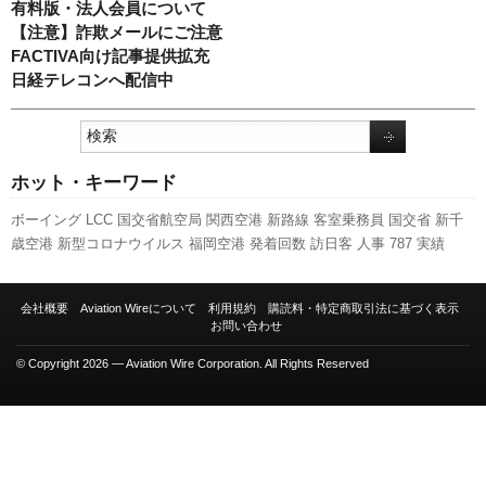
有料版・法人会員について
【注意】詐欺メールにご注意
FACTIVA向け記事提供拡充
日経テレコンへ配信中
ホット・キーワード
ボーイング
LCC
国交省航空局
関西空港
新路線
客室乗務員
国交省
新千
歳空港
新型コロナウイルス
福岡空港
発着回数
訪日客
人事
787
実績
ANAホールディングス
セントレア
ピーチ・アビエーション
全日空
エア
バス
利用実績
737NG
成田空港
伊丹空港
スターフライヤー
A350 XWB
会社概要
Aviation Wireについて
利用規約
購読料・特定商取引法に基づく表示
先週の注目記事
日本航空
A320
旅客数
羽田空港
777
スカイマーク
航空
お問い合わせ
貨物
キャンペーン
© Copyright 2026 — Aviation Wire Corporation. All Rights Reserved