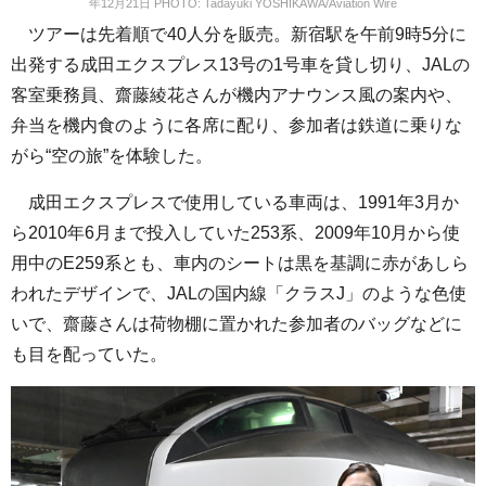
年12月21日 PHOTO: Tadayuki YOSHIKAWA/Aviation Wire
ツアーは先着順で40人分を販売。新宿駅を午前9時5分に
出発する成田エクスプレス13号の1号車を貸し切り、JALの
客室乗務員、齋藤綾花さんが機内アナウンス風の案内や、
弁当を機内食のように各席に配り、参加者は鉄道に乗りな
がら“空の旅”を体験した。
成田エクスプレスで使用している車両は、1991年3月か
ら2010年6月まで投入していた253系、2009年10月から使
用中のE259系とも、車内のシートは黒を基調に赤があしら
われたデザインで、JALの国内線「クラスJ」のような色使
いで、齋藤さんは荷物棚に置かれた参加者のバッグなどに
も目を配っていた。