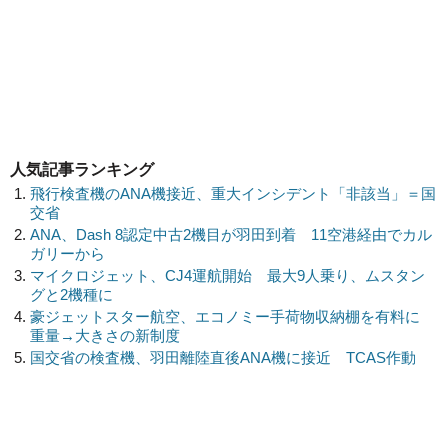
人気記事ランキング
飛行検査機のANA機接近、重大インシデント「非該当」＝国
交省
ANA、Dash 8認定中古2機目が羽田到着 11空港経由でカル
ガリーから
マイクロジェット、CJ4運航開始 最大9人乗り、ムスタン
グと2機種に
豪ジェットスター航空、エコノミー手荷物収納棚を有料に
重量→大きさの新制度
国交省の検査機、羽田離陸直後ANA機に接近 TCAS作動