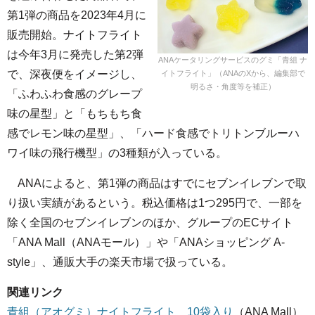
第1弾の商品を2023年4月に
販売開始。ナイトフライト
は今年3月に発売した第2弾
ANAケータリングサービスのグミ「青組 ナ
で、深夜便をイメージし、
イトフライト」（ANAのXから、編集部で
明るさ・角度等を補正）
「ふわふわ食感のグレープ
味の星型」と「もちもち食
感でレモン味の星型」、「ハード食感でトリトンブルーハ
ワイ味の飛行機型」の3種類が入っている。
ANAによると、第1弾の商品はすでにセブンイレブンで取
り扱い実績があるという。税込価格は1つ295円で、一部を
除く全国のセブンイレブンのほか、グループのECサイト
「ANA Mall（ANAモール）」や「ANAショッピング A-
style」、通販大手の楽天市場で扱っている。
関連リンク
青組（アオグミ）ナイトフライト 10袋入り
（ANA Mall）