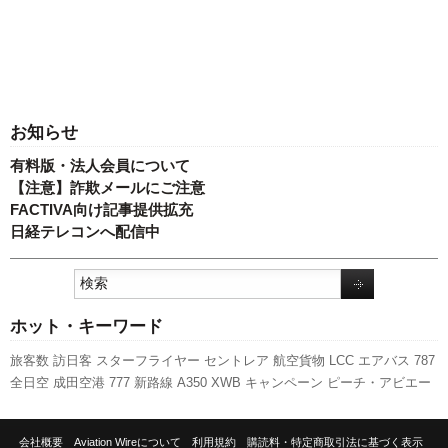
お知らせ
有料版・法人会員について
【注意】詐欺メールにご注意
FACTIVA向け記事提供拡充
日経テレコンへ配信中
ホット・キーワード
旅客数
訪日客
スターフライヤー
セントレア
航空貨物
LCC
エアバス
787
全日空
成田空港
777
新路線
A350 XWB
キャンペーン
ピーチ・アビエー
ション
実績
スカイマーク
A320
伊丹空港
関西空港
737NG
利用実績
国交
省
羽田空港
日本航空
ボーイング
先週の注目記事
新型コロナウイルス
新
会社概要
Aviation Wireについて
利用規約
購読料・特定商取引法に基づく表示