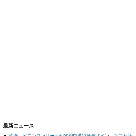
最新ニュース
南海、ピニンファリーナが次期空港特急デザイン なにわ筋