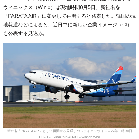
ウィニックス（Winix）は現地時間8月5日、新社名を
「PARATA AIR」に変更して再開すると発表した。韓国の現
地報道などによると、近日中に新しい企業イメージ（CI）
も公表する見込み。
新社名「PARATA AIR」として再開する見通しのフライカンウォン＝22年10月30日
PHOTO: Yusuke KOHASE/Aviation Wire