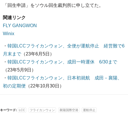
「回生申請」をソウル回生裁判所に申し立てた。
関連リンク
FLY GANGWON
Winix
・
韓国LCCフライカンウォン、全便が運航停止 経営難で6
月末まで
（23年6月5日）
・
韓国LCCフライカンウォン、成田一時運休 6/30まで
（23年5月9日）
・
韓国LCCフライカンウォン、日本初就航 成田－襄陽、
初の定期便
（22年10月30日）
キーワード:
LCC
フライカンウォン
襄陽国際空港
運航停止