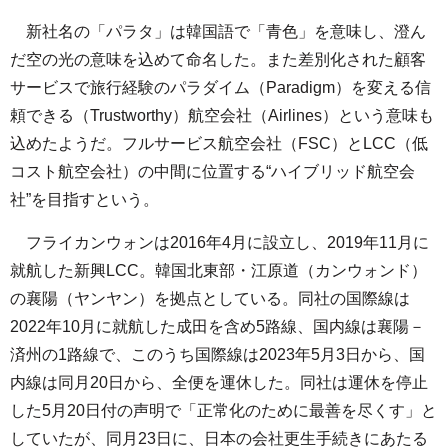
新社名の「パラタ」は韓国語で「青色」を意味し、澄ん
だ空の光の意味を込めて命名した。また差別化された顧客
サービスで旅行経験のパラダイム（Paradigm）を変える信
頼できる（Trustworthy）航空会社（Airlines）という意味も
込めたようだ。フルサービス航空会社（FSC）とLCC（低
コスト航空会社）の中間に位置する“ハイブリッド航空会
社”を目指すという。
フライカンウォンは2016年4月に設立し、2019年11月に
就航した新興LCC。韓国北東部・江原道（カンウォンド）
の襄陽（ヤンヤン）を拠点としている。同社の国際線は
2022年10月に就航した成田を含め5路線、国内線は襄陽－
済州の1路線で、このうち国際線は2023年5月3日から、国
内線は同月20日から、全便を運休した。同社は運休を停止
した5月20日付の声明で「正常化のために最善を尽くす」と
していたが、同月23日に、日本の会社更生手続きにあたる