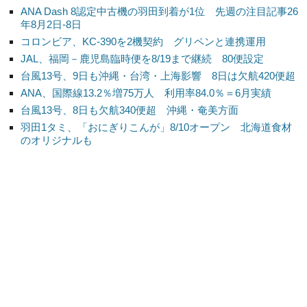
ANA Dash 8認定中古機の羽田到着が1位 先週の注目記事26
年8月2日-8日
コロンビア、KC-390を2機契約 グリペンと連携運用
JAL、福岡－鹿児島臨時便を8/19まで継続 80便設定
台風13号、9日も沖縄・台湾・上海影響 8日は欠航420便超
ANA、国際線13.2％増75万人 利用率84.0％＝6月実績
台風13号、8日も欠航340便超 沖縄・奄美方面
羽田1タミ、「おにぎりこんが」8/10オープン 北海道食材
のオリジナルも