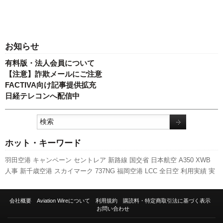
お知らせ
有料版・法人会員について
【注意】詐欺メールにご注意
FACTIVA向け記事提供拡充
日経テレコンへ配信中
ホット・キーワード
羽田空港
キャンペーン
セントレア
新路線
国交省
日本航空
A350 XWB
人事
新千歳空港
スカイマーク
737NG
福岡空港
LCC
全日空
利用実績
実
績
航空貨物
先週の注目記事
ボーイング
国交省航空局
成田空港
787
ANA
ホールディングス
旅客数
ピーチ・アビエーション
新型コロナウイルス
会社概要
Aviation Wireについて
利用規約
購読料・特定商取引法に基づく表示
A320
スターフライヤー
客室乗務員
伊丹空港
エアバス
訪日客
関西空港
お問い合わせ
777
発着回数