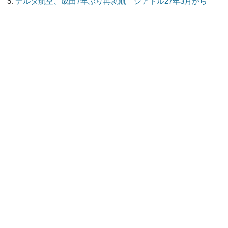
デルタ航空、成田7年ぶり再就航 シアトル27年3月から