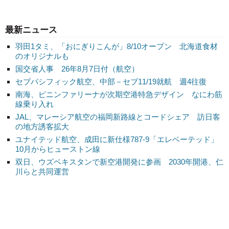
最新ニュース
羽田1タミ、「おにぎりこんが」8/10オープン 北海道食材
のオリジナルも
国交省人事 26年8月7日付（航空）
セブパシフィック航空、中部－セブ11/19就航 週4往復
南海、ピニンファリーナが次期空港特急デザイン なにわ筋
線乗り入れ
JAL、マレーシア航空の福岡新路線とコードシェア 訪日客
の地方誘客拡大
ユナイテッド航空、成田に新仕様787-9「エレベーテッド」
10月からヒューストン線
双日、ウズベキスタンで新空港開発に参画 2030年開港、仁
川らと共同運営