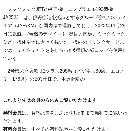
ミャクミャクJETの初号機（エンブラエル190型機、
JA252J）は、伊丹空港を拠点とするグループ会社のジェイ
エア（JAR/XM）が国内線で運航しており、2023年11月28
日に就航。2号機のデザインも1機目と同様、ミャクミャク
などを機体全体に大きく描いた。機内のドリンクサービス
では、ミャクミャクをあしらった6種類の紙コップを使用し
ている。
2号機の座席数は2クラス206席（ビジネス30席、エコノ
ミー176席）のE03仕様で、中近距離の
これより先は会員の方のみご覧いただけます。
無料会員
は、有料記事を
月あたり1記事まで無料
でご覧いた
だけます。
有料会員
は、
すべて
の有料記事をご覧いただけます。