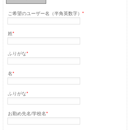
ご希望のユーザー名（半角英数字）
*
姓
*
ふりがな
*
名
*
ふりがな
*
お勤め先名/学校名
*