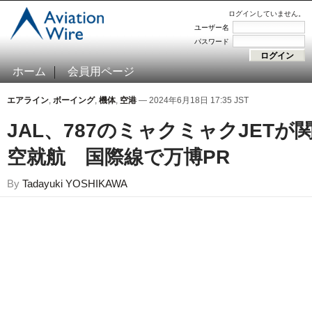
ログインしていません。
ユーザー名
パスワード
ホーム
会員用ページ
エアライン
,
ボーイング
,
機体
,
空港
— 2024年6月18日 17:35 JST
JAL、787のミャクミャクJETが
空就航 国際線で万博PR
By
Tadayuki YOSHIKAWA