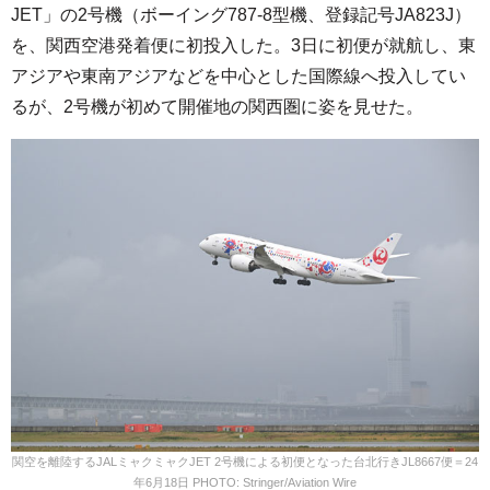
JET」の2号機（ボーイング787-8型機、登録記号JA823J）
を、関西空港発着便に初投入した。3日に初便が就航し、東
アジアや東南アジアなどを中心とした国際線へ投入してい
るが、2号機が初めて開催地の関西圏に姿を見せた。
関空を離陸するJALミャクミャクJET 2号機による初便となった台北行きJL8667便＝24
年6月18日 PHOTO: Stringer/Aviation Wire