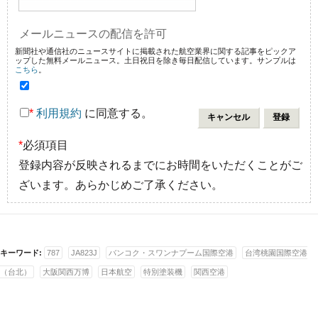
メールニュースの配信を許可
新聞社や通信社のニュースサイトに掲載された航空業界に関する記事をピックア
ップした無料メールニュース。土日祝日を除き毎日配信しています。サンプルは
こちら
。
*
利用規約
に同意する。
*
必須項目
登録内容が反映されるまでにお時間をいただくことがご
ざいます。あらかじめご了承ください。
キーワード:
787
JA823J
バンコク・スワンナプーム国際空港
台湾桃園国際空港
（台北）
大阪関西万博
日本航空
特別塗装機
関西空港