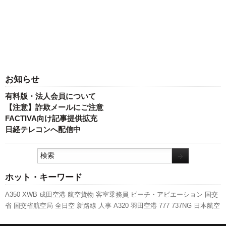
お知らせ
有料版・法人会員について
【注意】詐欺メールにご注意
FACTIVA向け記事提供拡充
日経テレコンへ配信中
ホット・キーワード
A350 XWB
成田空港
航空貨物
客室乗務員
ピーチ・アビエーション
国交
省
国交省航空局
全日空
新路線
人事
A320
羽田空港
777
737NG
日本航空
関西空港
福岡空港
伊丹空港
新型コロナウイルス
実績
スターフライヤー