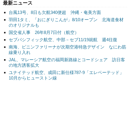
最新ニュース
台風13号、8日も欠航340便超 沖縄・奄美方面
羽田1タミ、「おにぎりこんが」8/10オープン 北海道食材
のオリジナルも
国交省人事 26年8月7日付（航空）
セブパシフィック航空、中部－セブ11/19就航 週4往復
南海、ピニンファリーナが次期空港特急デザイン なにわ筋
線乗り入れ
JAL、マレーシア航空の福岡新路線とコードシェア 訪日客
の地方誘客拡大
ユナイテッド航空、成田に新仕様787-9「エレベーテッド」
10月からヒューストン線