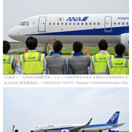
1日限定で「九州SEGA国際空港」となった佐賀空港を出発する羽田行きNH982便を見
送るANAの客室乗務員ら＝23年8月23日 PHOTO: Tadayuki YOSHIKAWA/Aviation Wire