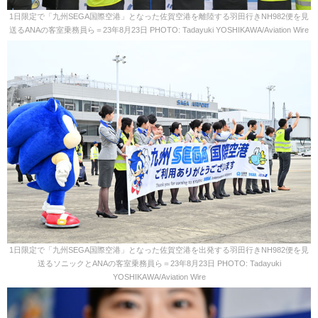
1日限定で「九州SEGA国際空港」となった佐賀空港を離陸する羽田行きNH982便を見
送るANAの客室乗務員ら＝23年8月23日 PHOTO: Tadayuki YOSHIKAWA/Aviation Wire
1日限定で「九州SEGA国際空港」となった佐賀空港を出発する羽田行きNH982便を見
送るソニックとANAの客室乗務員ら＝23年8月23日 PHOTO: Tadayuki
YOSHIKAWA/Aviation Wire