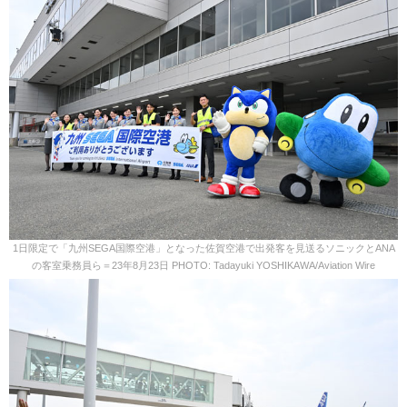
1日限定で「九州SEGA国際空港」となった佐賀空港で出発客を見送るソニックとANA
の客室乗務員ら＝23年8月23日 PHOTO: Tadayuki YOSHIKAWA/Aviation Wire