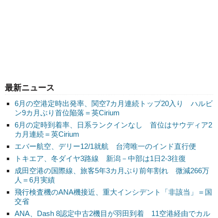
最新ニュース
6月の空港定時出発率、関空7カ月連続トップ20入り ハルビ
ン9カ月ぶり首位陥落＝英Cirium
6月の定時到着率、日系ランクインなし 首位はサウディア2
カ月連続＝英Cirium
エバー航空、デリー12/1就航 台湾唯一のインド直行便
トキエア、冬ダイヤ3路線 新潟－中部は1日2-3往復
成田空港の国際線、旅客5年3カ月ぶり前年割れ 微減266万
人＝6月実績
飛行検査機のANA機接近、重大インシデント「非該当」＝国
交省
ANA、Dash 8認定中古2機目が羽田到着 11空港経由でカル