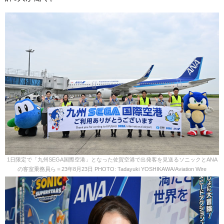
1日限定で「九州SEGA国際空港」となった佐賀空港で出発客を見送るソニックとANA
の客室乗務員ら＝23年8月23日 PHOTO: Tadayuki YOSHIKAWA/Aviation Wire