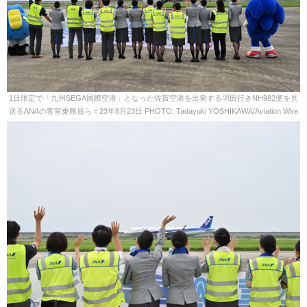
1日限定で「九州SEGA国際空港」となった佐賀空港を出発する羽田行きNH982便を見
送るANAの客室乗務員ら＝23年8月23日 PHOTO: Tadayuki YOSHIKAWA/Aviation Wire