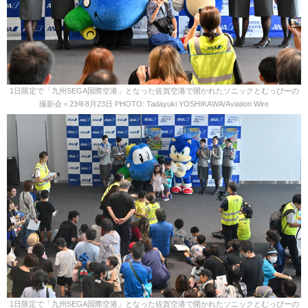
1日限定で「九州SEGA国際空港」となった佐賀空港で開かれたソニックとむっぴーの
撮影会＝23年8月23日 PHOTO: Tadayuki YOSHIKAWA/Aviation Wire
1日限定で「九州SEGA国際空港」となった佐賀空港で開かれたソニックとむっぴーの