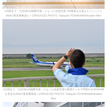
1日限定で「九州SEGA国際空港」となった佐賀空港で到着客を出迎えたソニックと
ANAの客室乗務員ら＝23年8月23日 PHOTO: Tadayuki YOSHIKAWA/Aviation Wire
1日限定で「九州SEGA国際空港」となった佐賀空港の展望デッキで羽田行きNH454便
を見送るANAの客室乗務員＝23年8月23日 PHOTO: Tadayuki YOSHIKAWA/Aviation
Wire