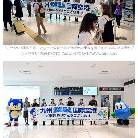
「九州SEGA国際空港」となった佐賀空港で到着便の乗客を出迎えるANAの客室乗務員
ら＝23年8月23日 PHOTO: Tadayuki YOSHIKAWA/Aviation Wire