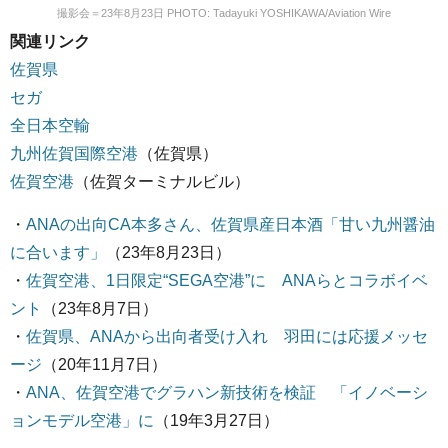
撮影会＝23年8月23日 PHOTO: Tadayuki YOSHIKAWA/Aviation Wire
関連リンク
佐賀県
セガ
全日本空輸
九州佐賀国際空港
（佐賀県）
佐賀空港
（佐賀ターミナルビル）
・
ANAの出向CA本多さん、佐賀県産日本酒「甘い九州醤油
に合います」
（23年8月23日）
・
佐賀空港、1日限定“SEGA空港”に ANAらとコラボイベ
ント
（23年8月7日）
・
佐賀県、ANAから出向者受け入れ 羽田には応援メッセ
ージ
（20年11月7日）
・
ANA、佐賀空港でグラハン新技術を検証 「イノベーシ
ョンモデル空港」に
（19年3月27日）