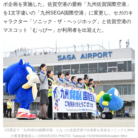
ボ企画を実施した。佐賀空港の愛称「九州佐賀国際空港」
を1文字違いの「九州SEGA国際空港」に変更し、セガのキ
ャラクター「ソニック・ザ・ヘッジホッグ」と佐賀空港の
マスコット「むっぴー」が利用者を出迎えた。
1日限定で「九州SEGA国際空港」となった佐賀空港で出発客を見送るソニックとANA
の客室乗務員ら＝23年8月23日 PHOTO: Tadayuki YOSHIKAWA/Aviation Wire