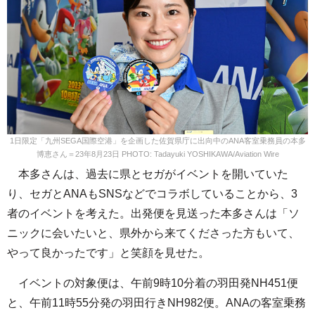
1日限定「九州SEGA国際空港」を企画した佐賀県庁に出向中のANA客室乗務員の本多
博恵さん＝23年8月23日 PHOTO: Tadayuki YOSHIKAWA/Aviation Wire
本多さんは、過去に県とセガがイベントを開いていた
り、セガとANAもSNSなどでコラボしていることから、3
者のイベントを考えた。出発便を見送った本多さんは「ソ
ニックに会いたいと、県外から来てくださった方もいて、
やって良かったです」と笑顔を見せた。
イベントの対象便は、午前9時10分着の羽田発NH451便
と、午前11時55分発の羽田行きNH982便。ANAの客室乗務