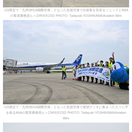
1日限定で「九州SEGA国際空港」となった佐賀空港で出発客を見送るソニックとANA
の客室乗務員ら＝23年8月23日 PHOTO: Tadayuki YOSHIKAWA/Aviation Wire
1日限定で「九州SEGA国際空港」となった佐賀空港で展望デッキに集まった人々に手
を振るANAの客室乗務員ら＝23年8月23日 PHOTO: Tadayuki YOSHIKAWA/Aviation
Wire