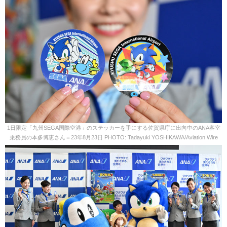
1日限定「九州SEGA国際空港」のステッカーを手にする佐賀県庁に出向中のANA客室
乗務員の本多博恵さん＝23年8月23日 PHOTO: Tadayuki YOSHIKAWA/Aviation Wire