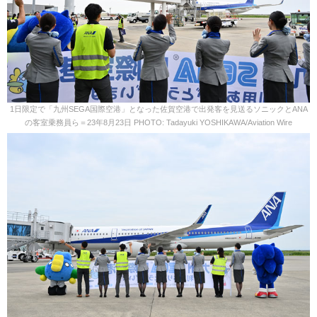
1日限定で「九州SEGA国際空港」となった佐賀空港で出発客を見送るソニックとANA
の客室乗務員ら＝23年8月23日 PHOTO: Tadayuki YOSHIKAWA/Aviation Wire