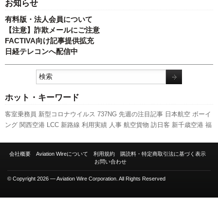
お知らせ
有料版・法人会員について
【注意】詐欺メールにご注意
FACTIVA向け記事提供拡充
日経テレコンへ配信中
ホット・キーワード
客室乗務員
新型コロナウイルス
737NG
先週の注目記事
日本航空
ボーイ
ング
関西空港
LCC
新路線
利用実績
人事
航空貨物
訪日客
新千歳空港
福
岡空港
スターフライヤー
伊丹空港
成田空港
国交省航空局
羽田空港
787
スカイマーク
国交省
実績
ANAホールディングス
発着回数
旅客数
ピー
会社概要
Aviation Wireについて
利用規約
購読料・特定商取引法に基づく表示
チ・アビエーション
セントレア
全日空
エアバス
キャンペーン
A350
お問い合わせ
XWB
777
A320
© Copyright 2026 — Aviation Wire Corporation. All Rights Reserved