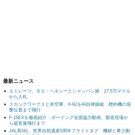
最新ニュース
エミレーツ、モエ・ヘネシーとシャンパン旅 27.5万マイル
から入札
スカンクワークスと米空軍、X-62をAI自律操縦 標的機の迎
撃位置まで飛行
F-15EXを徹底紹介 ボーイング全面協力動画、製造現場か
ら超音速飛行まで
JAL系5社、世界自然遺産5周年フライトタグ 機材と希少動