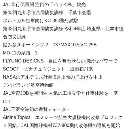
JAL直行便再開 注目の「ハワイ島」観光
第43回九都県市合同防災訓練 千葉市会場
ポルトガル空軍向けKC-390飛行試験
第43回九都県市合同防災訓練 令和4年度 埼玉県・北本市総
合防災訓練
悩み多きボーイング 2 737MAX10とVC-25B
MD-11の系譜 1
FLYUNG DESIGNS 自由を奪わせない潤沢なパワーで
SCOOT「ピカチュウジェット」成田初飛来
NASAのアルテミス計画 9月上旬の打上げを中止
デハビランド航空博物館
JAL空育JOBを初開催 人気の工場見学と仕事体験を一度
に！
JAL三沢空港初の遊覧チャーター
Airline Topics エミレーツ航空大規模機内改修プロジェク
ト開始／JAL国際線機材737-800機内改修機の運航を開始