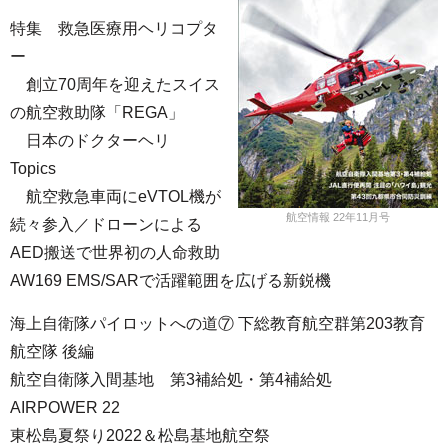
特集 救急医療用ヘリコプタ
ー
創立70周年を迎えたスイス
の航空救助隊「REGA」
日本のドクターヘリ
Topics
航空救急車両にeVTOL機が
航空情報 22年11月号
続々参入／ドローンによる
AED搬送で世界初の人命救助
AW169 EMS/SARで活躍範囲を広げる新鋭機
海上自衛隊パイロットへの道⑦ 下総教育航空群第203教育
航空隊 後編
航空自衛隊入間基地 第3補給処・第4補給処
AIRPOWER 22
東松島夏祭り2022＆松島基地航空祭