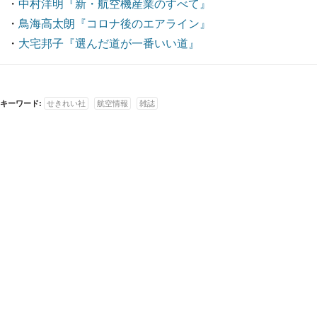
・
中村洋明『新・航空機産業のすべて』
・
鳥海高太朗『コロナ後のエアライン』
・
大宅邦子『選んだ道が一番いい道』
キーワード:
せきれい社
航空情報
雑誌