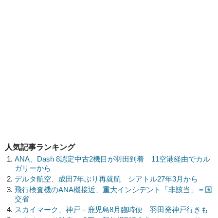
人気記事ランキング
ANA、Dash 8認定中古2機目が羽田到着 11空港経由でカル
ガリーから
デルタ航空、成田7年ぶり再就航 シアトル27年3月から
飛行検査機のANA機接近、重大インシデント「非該当」＝国
交省
スカイマーク、神戸－鹿児島8月臨時便 羽田発神戸行きも