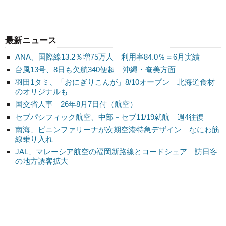
最新ニュース
ANA、国際線13.2％増75万人 利用率84.0％＝6月実績
台風13号、8日も欠航340便超 沖縄・奄美方面
羽田1タミ、「おにぎりこんが」8/10オープン 北海道食材
のオリジナルも
国交省人事 26年8月7日付（航空）
セブパシフィック航空、中部－セブ11/19就航 週4往復
南海、ピニンファリーナが次期空港特急デザイン なにわ筋
線乗り入れ
JAL、マレーシア航空の福岡新路線とコードシェア 訪日客
の地方誘客拡大