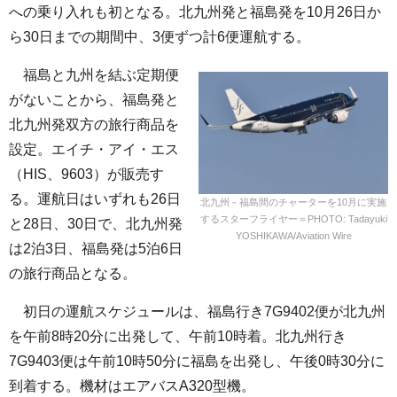
への乗り入れも初となる。北九州発と福島発を10月26日か
ら30日までの期間中、3便ずつ計6便運航する。
福島と九州を結ぶ定期便
がないことから、福島発と
北九州発双方の旅行商品を
設定。エイチ・アイ・エス
（HIS、9603）が販売す
る。運航日はいずれも26日
北九州－福島間のチャーターを10月に実施
するスターフライヤー＝PHOTO: Tadayuki
と28日、30日で、北九州発
YOSHIKAWA/Aviation Wire
は2泊3日、福島発は5泊6日
の旅行商品となる。
初日の運航スケジュールは、福島行き7G9402便が北九州
を午前8時20分に出発して、午前10時着。北九州行き
7G9403便は午前10時50分に福島を出発し、午後0時30分に
到着する。機材はエアバスA320型機。