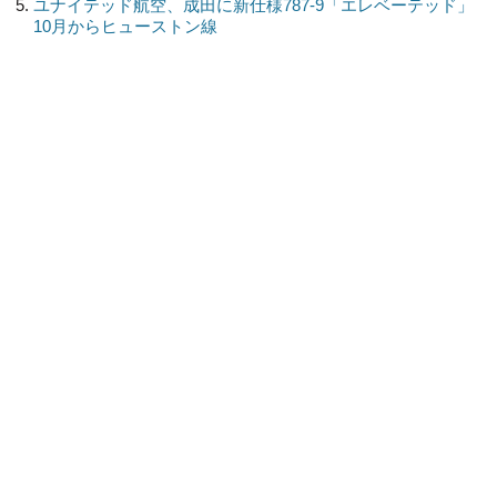
ユナイテッド航空、成田に新仕様787-9「エレベーテッド」
10月からヒューストン線