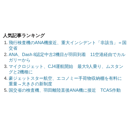
人気記事ランキング
飛行検査機のANA機接近、重大インシデント「非該当」＝国
交省
ANA、Dash 8認定中古2機目が羽田到着 11空港経由でカル
ガリーから
マイクロジェット、CJ4運航開始 最大9人乗り、ムスタン
グと2機種に
豪ジェットスター航空、エコノミー手荷物収納棚を有料に
重量→大きさの新制度
国交省の検査機、羽田離陸直後ANA機に接近 TCAS作動