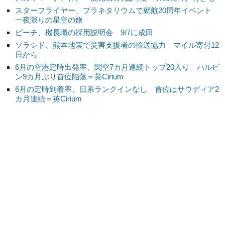
スターフライヤー、プラネタリウムで就航20周年イベント
一夜限りの星空の旅
ピーチ、機長職の採用説明会 9/7に成田
ソラシド、熊本地震で災害支援者の輸送協力 マイル寄付12
日から
6月の空港定時出発率、関空7カ月連続トップ20入り ハルビ
ン9カ月ぶり首位陥落＝英Cirium
6月の定時到着率、日系ランクインなし 首位はサウディア2
カ月連続＝英Cirium