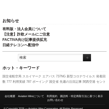
お知らせ
有料版・法人会員について
【注意】詐欺メールにご注意
FACTIVA向け記事提供拡充
日経テレコンへ配信中
ホット・キーワード
国交省航空局
スカイマーク
エアバス
737NG
新型コロナウイルス
発着回
数
777
利用実績
787
ボーイング
国交省
先週の注目記事
関西空港
セント
レア
新路線
ピーチ・アビエーション
訪日客
福岡空港
羽田空港
航空貨物
実績
LCC
A320
新千歳空港
全日空
成田空港
ANAホールディングス
客室
会社概要
Aviation Wireについて
利用規約
購読料・特定商取引法に基づく表示
乗務員
A350 XWB
旅客数
キャンペーン
伊丹空港
人事
日本航空
スター
お問い合わせ
フライヤー
© Copyright 2026 — Aviation Wire Corporation. All Rights Reserved