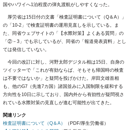
国やハワイへ1泊程度の弾丸渡航がしやすくなった。
厚労省は15日付の文書「検査証明書について（Q＆A）」
の「10-2」で検査証明書の運用見直しを示している。ま
た、同省ウェブサイトの「【水際対策】よくある質問」の
「②－3」でも示しているが、同省の「報道発表資料」とし
ては発信していない。
今回の改訂に対し、河野太郎デジタル相は15日、自身の
ツイッターで「これが有効ならば、そもそも帰国時の検査
は不要ではないか」と疑問を投げかけた。岸田文雄首相
も、他のG7（先進7カ国）諸国並みに入国制限を緩和する
方向性を10日に示しており、国内外から有効性が疑問視さ
れている水際対策の見直しが進む可能性が出てきた。
関連リンク
検査証明書について（Q＆A）
（PDF/厚生労働省）