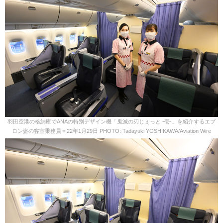
羽田空港の格納庫でANAの特別デザイン機「鬼滅の刃じぇっと -壱-」を紹介するエプ
ロン姿の客室乗務員＝22年1月29日 PHOTO: Tadayuki YOSHIKAWA/Aviation Wire