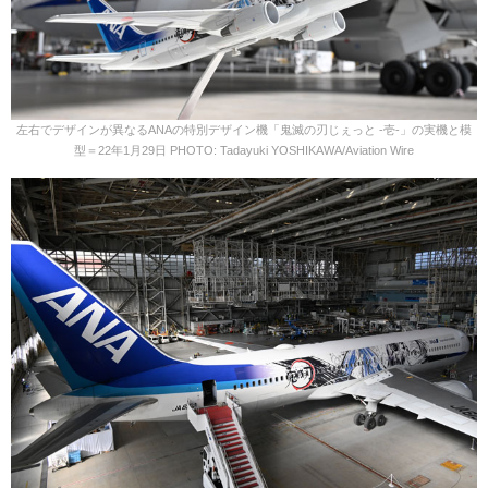
左右でデザインが異なるANAの特別デザイン機「鬼滅の刃じぇっと -壱-」の実機と模
型＝22年1月29日 PHOTO: Tadayuki YOSHIKAWA/Aviation Wire