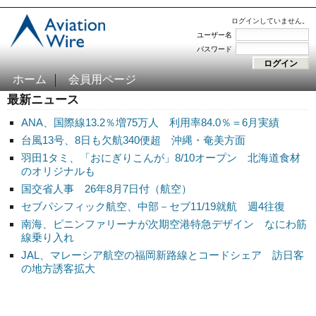
ログインしていません。
ユーザー名
パスワード
ホーム
会員用ページ
最新ニュース
ANA、国際線13.2％増75万人 利用率84.0％＝6月実績
台風13号、8日も欠航340便超 沖縄・奄美方面
羽田1タミ、「おにぎりこんが」8/10オープン 北海道食材
のオリジナルも
国交省人事 26年8月7日付（航空）
セブパシフィック航空、中部－セブ11/19就航 週4往復
南海、ピニンファリーナが次期空港特急デザイン なにわ筋
線乗り入れ
JAL、マレーシア航空の福岡新路線とコードシェア 訪日客
の地方誘客拡大