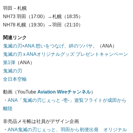
羽田－札幌
NH73 羽田（17:00）→札幌（18:35）
NH78 札幌（19:30）→羽田（21:10）
関連リンク
鬼滅の刃×ANA 想いをつなげ、絆のツバサ。
（ANA）
鬼滅の刃 x ANAオリジナルグッズ プレゼントキャンペーン
第1弾
（ANA）
鬼滅の刃
全日本空輸
動画（YouTube
Aviation Wireチャンネル
）
・
ANA「鬼滅の刃じぇっと -壱-」遊覧フライトが成田から
離陸
非売品メモ帳は社員がデザイン企画
・
ANA鬼滅の刃じぇっと、羽田から初便出発 オリジナル