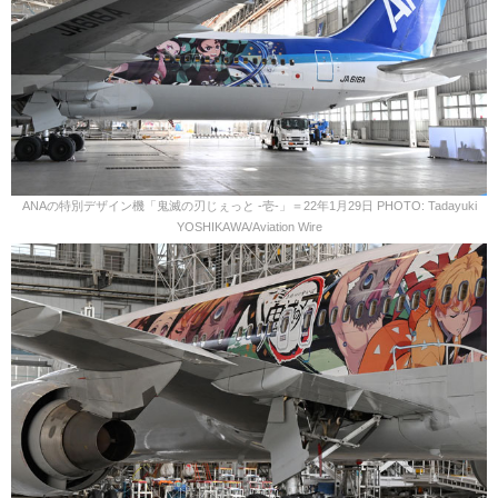
ANAの特別デザイン機「鬼滅の刃じぇっと -壱-」＝22年1月29日 PHOTO: Tadayuki
YOSHIKAWA/Aviation Wire