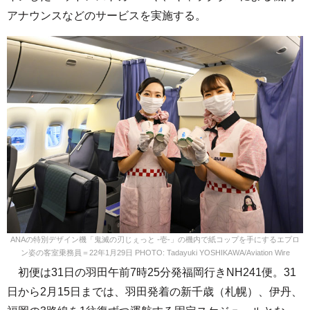
アナウンスなどのサービスを実施する。
ANAの特別デザイン機「鬼滅の刃じぇっと -壱-」の機内で紙コップを手にするエプロ
ン姿の客室乗務員＝22年1月29日 PHOTO: Tadayuki YOSHIKAWA/Aviation Wire
初便は31日の羽田午前7時25分発福岡行きNH241便。31
日から2月15日までは、羽田発着の新千歳（札幌）、伊丹、