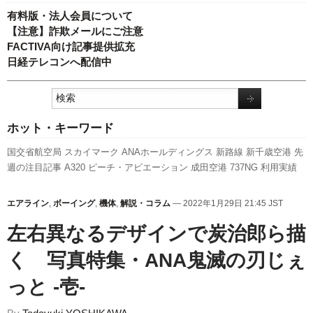
有料版・法人会員について
【注意】詐欺メールにご注意
FACTIVA向け記事提供拡充
日経テレコンへ配信中
ホット・キーワード
国交省航空局
スカイマーク
ANAホールディングス
新路線
新千歳空港
先
週の注目記事
A320
ピーチ・アビエーション
成田空港
737NG
利用実績
発着回数
国交省
関西空港
787
客室乗務員
A350 XWB
スターフライヤー
旅客数
新型コロナウイルス
全日空
伊丹空港
航空貨物
福岡空港
ボーイン
エアライン
,
ボーイング
,
機体
,
解説・コラム
— 2022年1月29日 21:45 JST
グ
訪日客
LCC
777
セントレア
実績
人事
エアバス
キャンペーン
羽田空
左右異なるデザインで炭治郎ら描
港
日本航空
く 写真特集・ANA鬼滅の刃じぇ
っと -壱-