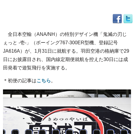
全日本空輸（ANA/NH）の特別デザイン機「鬼滅の刃じ
ぇっと -壱-」（ボーイング767-300ER型機、登録記号
JA616A）が、1月31日に就航する。羽田空港の格納庫で29
日にお披露目され、国内線定期便就航を控えた30日には成
田発着で遊覧飛行を実施する。
＊初便の記事は
こちら
。