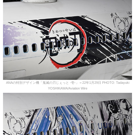
ANAの特別デザイン機「鬼滅の刃じぇっと -壱-」＝22年1月29日 PHOTO: Tadayuki
YOSHIKAWA/Aviation Wire