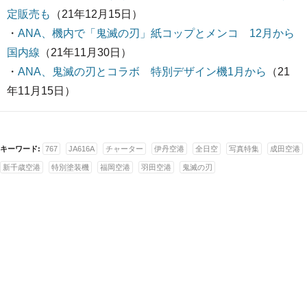
定販売も
（21年12月15日）
・
ANA、機内で「鬼滅の刃」紙コップとメンコ 12月から
国内線
（21年11月30日）
・
ANA、鬼滅の刃とコラボ 特別デザイン機1月から
（21
年11月15日）
キーワード:
767
JA616A
チャーター
伊丹空港
全日空
写真特集
成田空港
新千歳空港
特別塗装機
福岡空港
羽田空港
鬼滅の刃