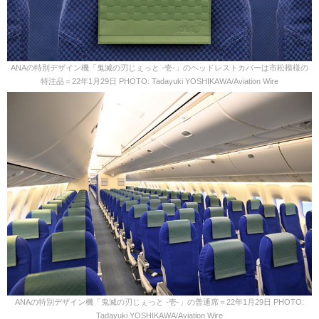
ANAの特別デザイン機「鬼滅の刃じぇっと -壱-」のヘッドレストカバーは市松模様の
特注品＝22年1月29日 PHOTO: Tadayuki YOSHIKAWA/Aviation Wire
ANAの特別デザイン機「鬼滅の刃じぇっと -壱-」の普通席＝22年1月29日 PHOTO:
Tadayuki YOSHIKAWA/Aviation Wire