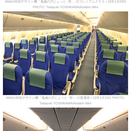
ANAの特別デザイン機「鬼滅の刃じぇっと -壱-」のプレミアムクラス＝22年1月29日
PHOTO: Tadayuki YOSHIKAWA/Aviation Wire
ANAの特別デザイン機「鬼滅の刃じぇっと -壱-」の普通席＝22年1月29日 PHOTO:
Tadayuki YOSHIKAWA/Aviation Wire