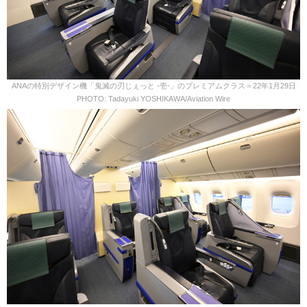
ANAの特別デザイン機「鬼滅の刃じぇっと -壱-」のプレミアムクラス＝22年1月29日
PHOTO: Tadayuki YOSHIKAWA/Aviation Wire