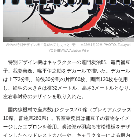
ANAの特別デザイン機「鬼滅の刃じぇっと -壱-」＝22年1月29日 PHOTO: Tadayuki
YOSHIKAWA/Aviation Wire
特別デザイン機はキャラクターの竈門炭治郎、竈門禰豆
子、我妻善逸、嘴平伊之助をデカールで描いた。デカール
は上下2分割、前後30分割の片面60枚、両面120枚を使用
し、絵柄の大きさは横32メートル、高さ3メートルとなり、
左右非対称のデザインを取り入れた。
国内線機材で座席数は2クラス270席（プレミアムクラス
10席、普通席260席）。客室乗務員は禰豆子の着物をイメ
ージしたエプロンを着用。炭治郎が羽織る市松模様をデザ
インしたヘッドレストカバーや、キャラクターによる機内