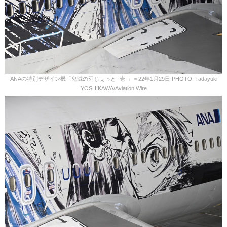
ANAの特別デザイン機「鬼滅の刃じぇっと -壱-」＝22年1月29日 PHOTO: Tadayuki
YOSHIKAWA/Aviation Wire