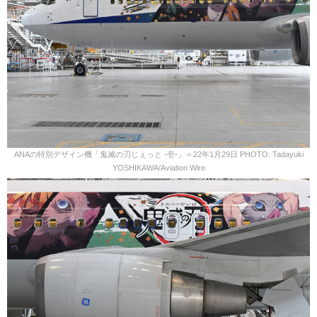
ANAの特別デザイン機「鬼滅の刃じぇっと -壱-」＝22年1月29日 PHOTO: Tadayuki
YOSHIKAWA/Aviation Wire