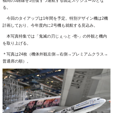
福岡の3路線を1往復ずつ運航する固定スケジュールとな
る。
今回のタイアップは1年間を予定。特別デザイン機は2機
計画しており、今年度内に2号機も就航する見込み。
本写真特集では「鬼滅の刃じぇっと -壱-」の外観と機内
を取り上げる。
＊写真は24枚（機体外観左側→右側→プレミアムクラス→
普通席の順）。