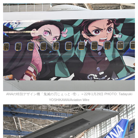
ANAの特別デザイン機「鬼滅の刃じぇっと -壱-」＝22年1月29日 PHOTO: Tadayuki
YOSHIKAWA/Aviation Wire