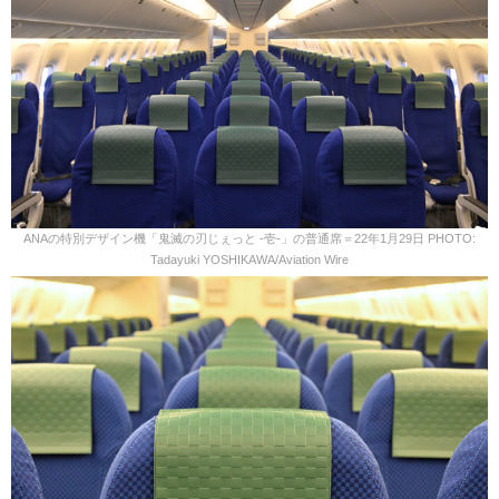
ANAの特別デザイン機「鬼滅の刃じぇっと -壱-」の普通席＝22年1月29日 PHOTO:
Tadayuki YOSHIKAWA/Aviation Wire