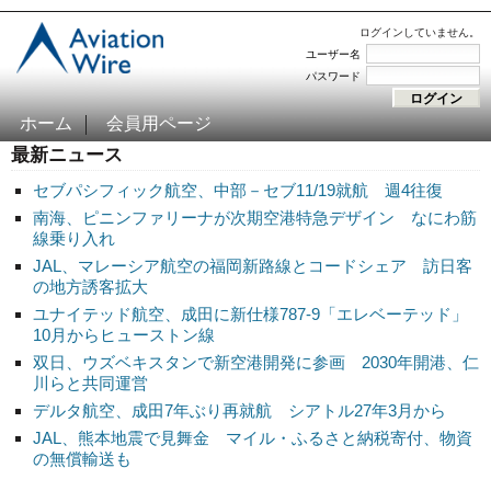
ログインしていません。
ユーザー名
パスワード
ホーム
会員用ページ
最新ニュース
セブパシフィック航空、中部－セブ11/19就航 週4往復
南海、ピニンファリーナが次期空港特急デザイン なにわ筋
線乗り入れ
JAL、マレーシア航空の福岡新路線とコードシェア 訪日客
の地方誘客拡大
ユナイテッド航空、成田に新仕様787-9「エレベーテッド」
10月からヒューストン線
双日、ウズベキスタンで新空港開発に参画 2030年開港、仁
川らと共同運営
デルタ航空、成田7年ぶり再就航 シアトル27年3月から
JAL、熊本地震で見舞金 マイル・ふるさと納税寄付、物資
の無償輸送も