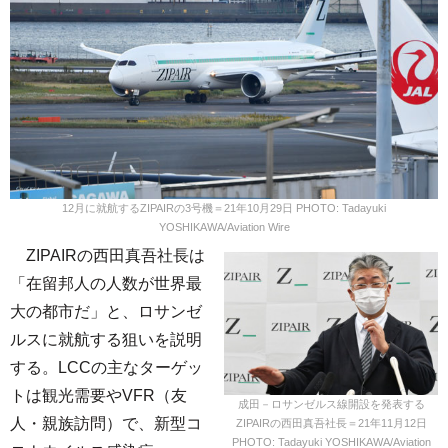
12月に就航するZIPAIRの3号機＝21年10月29日 PHOTO: Tadayuki
YOSHIKAWA/Aviation Wire
ZIPAIRの西田真吾社長は
「在留邦人の人数が世界最
大の都市だ」と、ロサンゼ
ルスに就航する狙いを説明
する。LCCの主なターゲッ
トは観光需要やVFR（友
成田－ロサンゼルス線開設を発表する
人・親族訪問）で、新型コ
ZIPAIRの西田真吾社長＝21年11月12日
PHOTO: Tadayuki YOSHIKAWA/Aviation