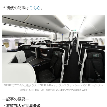
＊初便の記事は
こちら
。
ZIPAIRの787-8の上級クラス「ZIP Full-Flat」。フルフラットシートでロサンゼルスへ
就航する＝PHOTO: Tadayuki YOSHIKAWA/Aviation Wire
—記事の概要—
・
在留邦人が世界最多