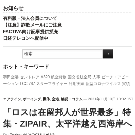
お知らせ
有料版・法人会員について
【注意】詐欺メールにご注意
FACTIVA向け記事提供拡充
日経テレコンへ配信中
ホット・キーワード
羽田空港
セントレア
A320
航空貨物
国交省航空局
人事
ピーチ・アビエ
ーション
LCC
787
スターフライヤー
利用実績
新型コロナウイルス
実績
777
国交省
福岡空港
訪日客
ANAホールディングス
新路線
全日空
発着回
数
エアバス
客室乗務員
日本航空
旅客数
新千歳空港
スカイマーク
先週
エアライン
,
ボーイング
,
機体
,
空港
,
解説・コラム
— 2021年11月13日 10:02 JST
の注目記事
関西空港
737NG
A350 XWB
ボーイング
キャンペーン
成田空
「ロスは在留邦人が世界最多」特
港
伊丹空港
集・ZIPAIR、太平洋越え西海岸へ