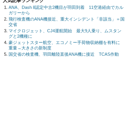
人気記事ランキング
ANA、Dash 8認定中古2機目が羽田到着 11空港経由でカル
ガリーから
飛行検査機のANA機接近、重大インシデント「非該当」＝国
交省
マイクロジェット、CJ4運航開始 最大9人乗り、ムスタン
グと2機種に
豪ジェットスター航空、エコノミー手荷物収納棚を有料に
重量→大きさの新制度
国交省の検査機、羽田離陸直後ANA機に接近 TCAS作動