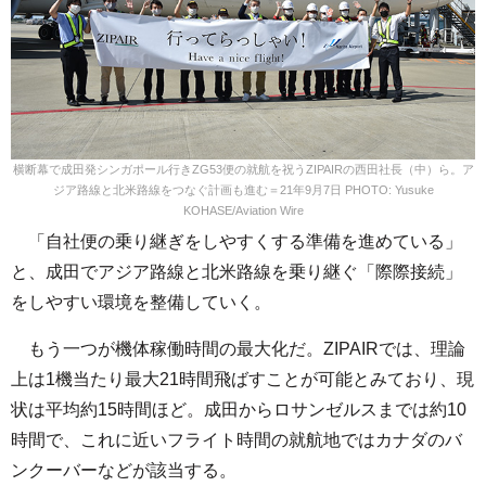
横断幕で成田発シンガポール行きZG53便の就航を祝うZIPAIRの西田社長（中）ら。ア
ジア路線と北米路線をつなぐ計画も進む＝21年9月7日 PHOTO: Yusuke
KOHASE/Aviation Wire
「自社便の乗り継ぎをしやすくする準備を進めている」
と、成田でアジア路線と北米路線を乗り継ぐ「際際接続」
をしやすい環境を整備していく。
もう一つが機体稼働時間の最大化だ。ZIPAIRでは、理論
上は1機当たり最大21時間飛ばすことが可能とみており、現
状は平均約15時間ほど。成田からロサンゼルスまでは約10
時間で、これに近いフライト時間の就航地ではカナダのバ
ンクーバーなどが該当する。