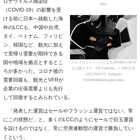
ロナウイルス感染症
Wire
（COVID-19）の影響を受
ける前に日本へ就航した海
外のLCCも、中国や台湾、
タイ、ベトナム、フィリピ
ン、韓国など、観光に加え
て里帰り需要が期待できる
国や地域を拠点とするとこ
フルフラットベッドになるZIPAIRの787-8
の上級クラス「ZIP Full-Flat」＝19年12月
ろが多かった。コロナ後の
18日 PHOTO: Tadayuki
需要回復も、観光とVFRが
YOSHIKAWA/Aviation Wire
企業の出張需要よりも先行
して回復するとみられている。
「発表した運賃はセールやフラッシュ運賃ではない。常
にこの状態だ」と、多くのLCCのようにセールで目玉運賃
を設けるのではなく、常に空席連動型の運賃で勝負してい
くという。