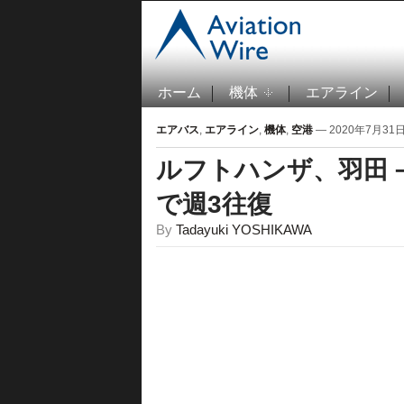
ホーム
機体
エアライン
エアバス
,
エアライン
,
機体
,
空港
— 2020年7月31日 
ルフトハンザ、羽田－
で週3往復
By
Tadayuki YOSHIKAWA