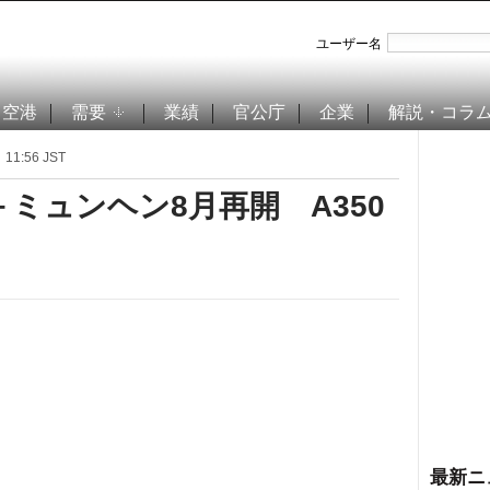
ユーザー名
空港
需要
業績
官公庁
企業
解説・コラ
11:56 JST
ミュンヘン8月再開 A350
最新ニ