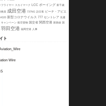
LCC
ボーイング
ーフライヤー
スカイマーク
新千歳
成田空港
ピーチ・アビエ
乗務員
737NG
訪日客
新型コロナウイルス
777
セントレア
A320
先週
関西空港
国交省
キャンペーン
航空貨物
新路線
国
羽田空港
福岡空港
人事
イト
viation_Wire
ation Wire
SS