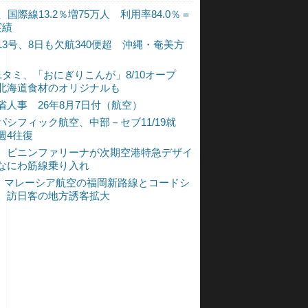
、国際線13.2％増75万人 利用率84.0％＝
実績
13号、8日も欠航340便超 沖縄・奄美方
1タミ、「おにぎりこんが」8/10オープ
北海道食材のオリジナルも
省人事 26年8月7日付（航空）
パシフィック航空、中部－セブ11/19就
週4往復
、ピニンファリーナが次期空港特急デザイ
なにわ筋線乗り入れ
L、マレーシア航空の福岡新路線とコードシ
 訪日客の地方誘客拡大