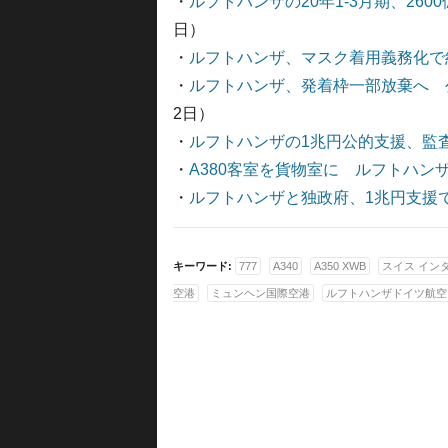
・
ルフトハンザの20年1-3月期、26
日）
・
ルフトハンザ、マスク着用義務化で
・
ルフトハンザ、発着枠一部放棄へ 
2日）
・
ルフトハンザの1兆円公的支援、監
・
A380客室を貨物室に ルフトハン
・
ルフトハンザと独政府、1兆円支援
キーワード:
777
A340
A350 XWB
スイス イン
空港
ミュンヘン国際空港
ルフトハンザドイツ航空