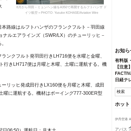
ス
8月から羽田－ミュンヘン線をA350で再開するルフトハンザ ド
イツ航空＝PHOTO: Yusuke KOHASE/Aviation Wire
日本路線はルフトハンザのフランクフルト－羽田線
ョナルエアラインズ（SWR/LX）のチューリッヒ－
る。
お知ら
ランクフルト発羽田行きLH716便を水曜と金曜、
有料版
行きLH717便は月曜と木曜、土曜に運航する。機
【注意
FACT
日経テ
ーリッヒ発成田行きLX160便を月曜と木曜、成田
土曜に運航する。機材はボーイング777-300ER型
ホット
伊丹空港
A
アバス
（翌日06:50）運航日：月木土