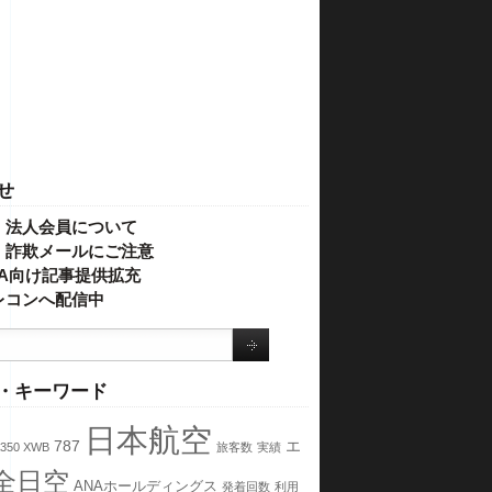
せ
・法人会員について
】詐欺メールにご注意
IVA向け記事提供拡充
レコンへ配信中
・キーワード
日本航空
787
エ
350 XWB
旅客数
実績
全日空
ANAホールディングス
発着回数
利用