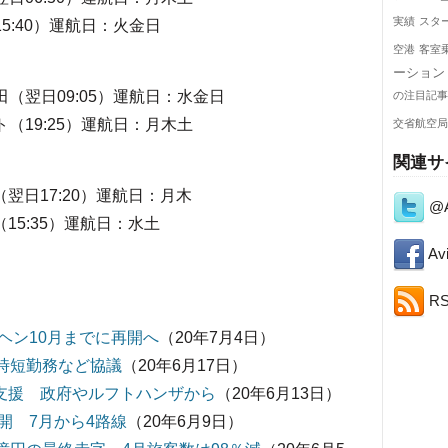
実績
スタ
15:40）運航日：火金日
空港
客室
ーション
羽田（翌日09:05）運航日：水金日
の注目記事
ルト（19:25）運航日：月木土
交省航空局
関連サ
田（翌日17:20）運航日：月木
@A
（15:35）運航日：水土
Avi
R
ヘン10月までに再開へ
（20年7月4日）
 時短勤務など協議
（20年6月17日）
融支援 政府やルフトハンザから
（20年6月13日）
開 7月から4路線
（20年6月9日）