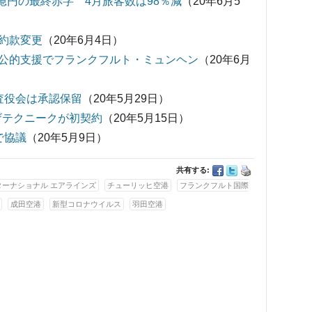
00億円の最終赤字 4月旅客数は98％減
（20年6月5
約款変更
（20年6月4日）
公的支援でフランクフルト・ミュンヘン
（20年6月
査役会は承認保留
（20年5月29日）
ザテクニークが初契約
（20年5月15日）
で協議
（20年5月9日）
共有する:
ターナショナル エアラインズ
チューリッヒ空港
フランクフルト国際
成田空港
新型コロナウイルス
羽田空港