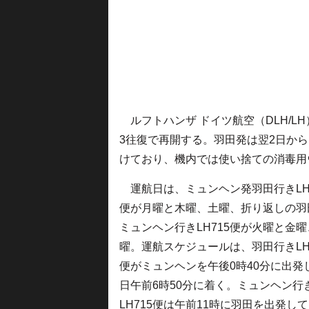
ルフトハンザ ドイツ航空（DLH/L
3往復で再開する。羽田発は翌2日か
けており、機内では使い捨ての消毒用
運航日は、ミュンヘン発羽田行きLH7
便が月曜と木曜、土曜、折り返しの羽
ミュンヘン行きLH715便が火曜と金
曜。運航スケジュールは、羽田行きLH
便がミュンヘンを午後0時40分に出発
日午前6時50分に着く。ミュンヘン行
LH715便は午前11時に羽田を出発し