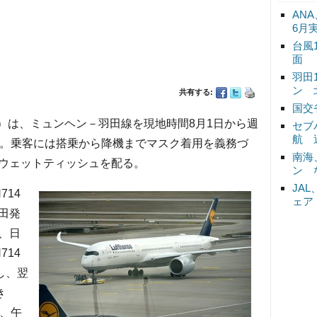
ANA
6月
台風
面
羽田
ン 
共有する:
国交
H）は、ミュンヘン－羽田線を現地時間8月1日から週
セブ
航 
ら。乗客には搭乗から降機までマスク着用を義務づ
南海
ウェットティッシュを配る。
ン 
JA
14
ェア
田発
曜、日
714
し、翌
き
て、午