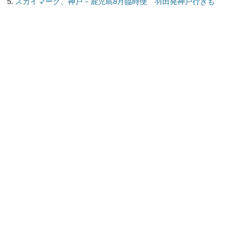
スカイマーク、神戸－鹿児島8月臨時便 羽田発神戸行きも