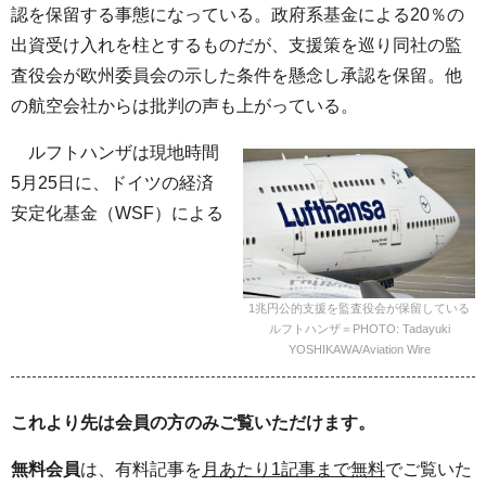
認を保留する事態になっている。政府系基金による20％の
出資受け入れを柱とするものだが、支援策を巡り同社の監
査役会が欧州委員会の示した条件を懸念し承認を保留。他
の航空会社からは批判の声も上がっている。
ルフトハンザは現地時間
5月25日に、ドイツの経済
安定化基金（WSF）による
1兆円公的支援を監査役会が保留している
ルフトハンザ＝PHOTO: Tadayuki
YOSHIKAWA/Aviation Wire
これより先は会員の方のみご覧いただけます。
無料会員
は、有料記事を
月あたり1記事まで無料
でご覧いた