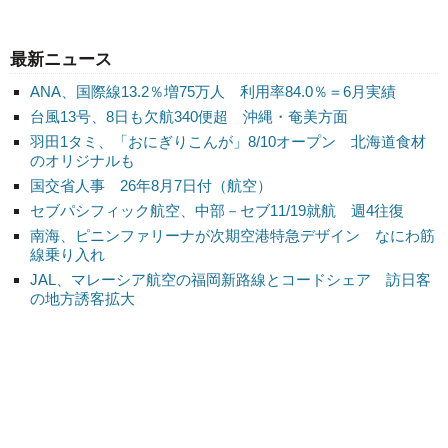
最新ニュース
ANA、国際線13.2％増75万人 利用率84.0％＝6月実績
台風13号、8日も欠航340便超 沖縄・奄美方面
羽田1タミ、「おにぎりこんが」8/10オープン 北海道食材
のオリジナルも
国交省人事 26年8月7日付（航空）
セブパシフィック航空、中部－セブ11/19就航 週4往復
南海、ピニンファリーナが次期空港特急デザイン なにわ筋
線乗り入れ
JAL、マレーシア航空の福岡新路線とコードシェア 訪日客
の地方誘客拡大