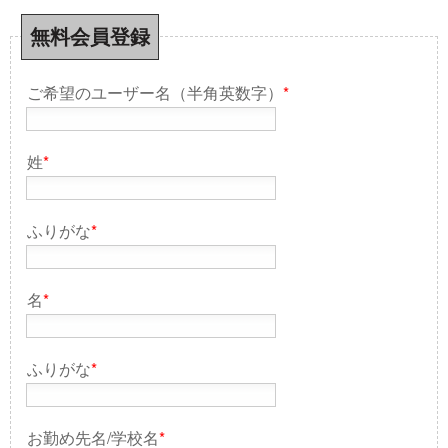
無料会員登録
ご希望のユーザー名（半角英数字）
*
姓
*
ふりがな
*
名
*
ふりがな
*
お勤め先名/学校名
*