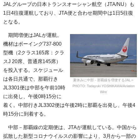
JALグループの日本トランスオーシャン航空（JTA/NU）も
1日4往復運航しており、JTA便と合わせ期間中は1日5往復
となる。
期間増便はJALが運航。
機材はボーイング737-800
型機（2クラス165席：クラ
スJ 20席、普通席145席）
を投入する。スケジュール
は各日共通で、那覇行き
夏休みに中部－那覇線を増便するJAL＝
PHOTO: Tadayuki YOSHIKAWA/Aviation
JL3301便は中部を午前10時
Wire
に出発し、午後0時15分に
着く。中部行きJL3302便は午後2時に那覇を出発し、午後4
時15分に到着する。
中部－那覇線の定期便は、JTAが運航している。中国から
拡散した新型コロナウイルスの影響により、3月から一部の