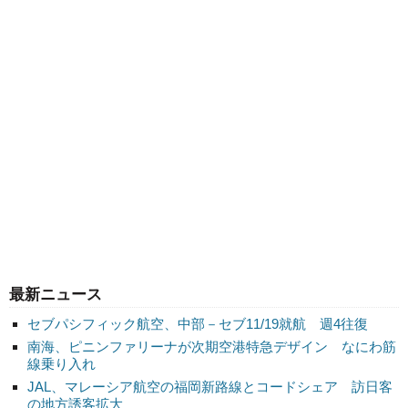
最新ニュース
セブパシフィック航空、中部－セブ11/19就航 週4往復
南海、ピニンファリーナが次期空港特急デザイン なにわ筋
線乗り入れ
JAL、マレーシア航空の福岡新路線とコードシェア 訪日客
の地方誘客拡大