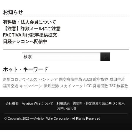
お知らせ
有料版・法人会員について
【注意】詐欺メールにご注意
FACTIVA向け記事提供拡充
日経テレコンへ配信中
ホット・キーワード
新型コロナウイルス
セントレア
国交省航空局
A320
航空貨物
成田空港
福岡空港
キャンペーン
伊丹空港
スカイマーク
LCC
発着回数
787
旅客数
訪日客
人事
羽田空港
新路線
全日空
ANAホールディングス
国交省
新千
歳空港
エアバス
A350 XWB
実績
737NG
ボーイング
利用実績
ピーチ・
会社概要
Aviation Wireについて
利用規約
購読料・特定商取引法に基づく表示
アビエーション
777
先週の注目記事
関西空港
日本航空
スターフライヤ
お問い合わせ
ー
客室乗務員
© Copyright 2026 — Aviation Wire Corporation. All Rights Reserved