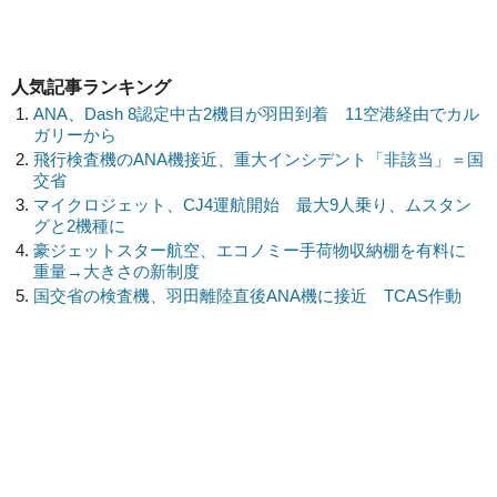
人気記事ランキング
ANA、Dash 8認定中古2機目が羽田到着 11空港経由でカル
ガリーから
飛行検査機のANA機接近、重大インシデント「非該当」＝国
交省
マイクロジェット、CJ4運航開始 最大9人乗り、ムスタン
グと2機種に
豪ジェットスター航空、エコノミー手荷物収納棚を有料に
重量→大きさの新制度
国交省の検査機、羽田離陸直後ANA機に接近 TCAS作動