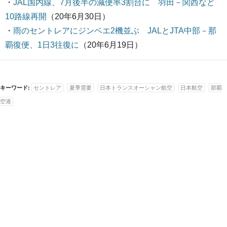
・
JAL国内線、7月後半の減便率3割台に 羽田－関西など
10路線再開
（20年6月30日）
・
雨のセントレアにジンベエ2機並ぶ JALとJTA中部－那
覇復便、1日3往復に
（20年6月19日）
キーワード:
セントレア
夏季需要
日本トランスオーシャン航空
日本航空
那覇
空港