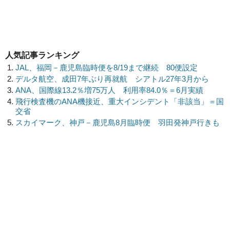
人気記事ランキング
JAL、福岡－鹿児島臨時便を8/19まで継続 80便設定
デルタ航空、成田7年ぶり再就航 シアトル27年3月から
ANA、国際線13.2％増75万人 利用率84.0％＝6月実績
飛行検査機のANA機接近、重大インシデント「非該当」＝国
交省
スカイマーク、神戸－鹿児島8月臨時便 羽田発神戸行きも