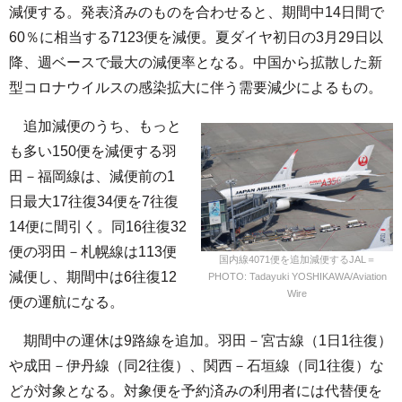
減便する。発表済みのものを合わせると、期間中14日間で
60％に相当する7123便を減便。夏ダイヤ初日の3月29日以
降、週ベースで最大の減便率となる。中国から拡散した新
型コロナウイルスの感染拡大に伴う需要減少によるもの。
追加減便のうち、もっと
も多い150便を減便する羽
田－福岡線は、減便前の1
日最大17往復34便を7往復
14便に間引く。同16往復32
便の羽田－札幌線は113便
国内線4071便を追加減便するJAL＝
減便し、期間中は6往復12
PHOTO: Tadayuki YOSHIKAWA/Aviation
Wire
便の運航になる。
期間中の運休は9路線を追加。羽田－宮古線（1日1往復）
や成田－伊丹線（同2往復）、関西－石垣線（同1往復）な
どが対象となる。対象便を予約済みの利用者には代替便を