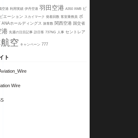
羽田空港
ピ
歳空港
利用実績
伊丹空港
A350 XWB
ボ
ビエーション
スカイマーク
発着回数
客室乗務員
グ
関西空港
ANAホールディングス
国交省
旅客数
空港
セントレア
先週の注目記事
訪日客
737NG
人事
本航空
777
キャンペーン
イト
viation_Wire
ation Wire
SS