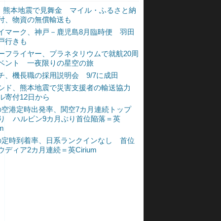
L、熊本地震で見舞金 マイル・ふるさと納
付、物資の無償輸送も
イマーク、神戸－鹿児島8月臨時便 羽田
戸行きも
ーフライヤー、プラネタリウムで就航20周
ベント 一夜限りの星空の旅
チ、機長職の採用説明会 9/7に成田
シド、熊本地震で災害支援者の輸送協力
ル寄付12日から
の空港定時出発率、関空7カ月連続トップ
入り ハルビン9カ月ぶり首位陥落＝英
um
の定時到着率、日系ランクインなし 首位
ウディア2カ月連続＝英Cirium