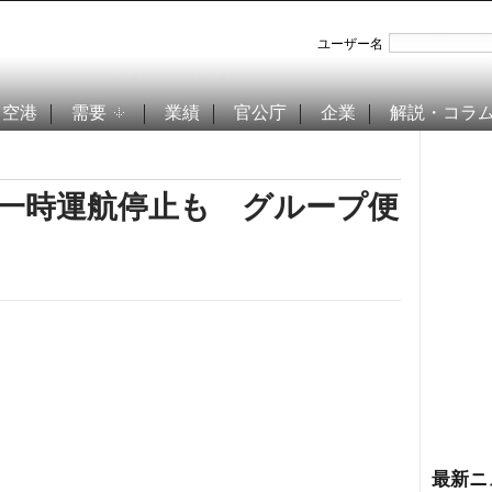
ユーザー名
空港
需要
業績
官公庁
企業
解説・コラ
0一時運航停止も グループ便
最新ニ