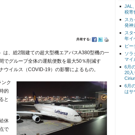
JA
税寄
スカ
発神
スタ
年イ
共有する:
ピー
H）は、総2階建ての超大型機エアバスA380型機の一
ソラ
マイ
間でグループ全体の運航便数を最大50％削減す
6月
ウイルス（COVID-19）の影響によるもの。
20
Ciri
ランク
6月
時的
はサ
ると
給休
点で