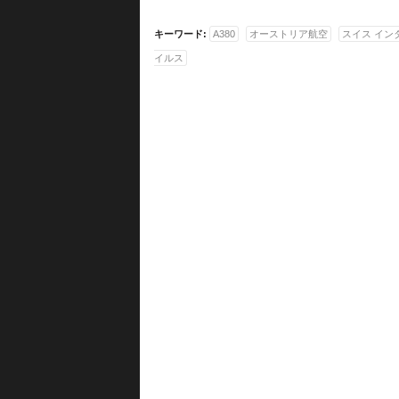
キーワード:
A380
オーストリア航空
スイス イン
イルス