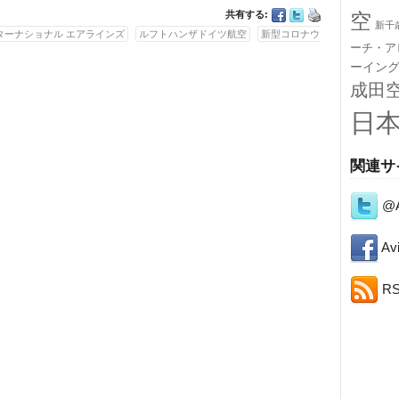
共有する:
空
新千
ターナショナル エアラインズ
ルフトハンザドイツ航空
新型コロナウ
ーチ・ア
ーイン
成田
日
関連サ
@A
Avi
R