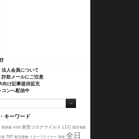
せ
・法人会員について
】詐欺メールにご注意
IVA向け記事提供拡充
レコンへ配信中
・キーワード
ス
新型コロナウイルス
LCC
新路線
A320
国交省航
全日
787
空港
航空貨物
スターフライヤー
実績