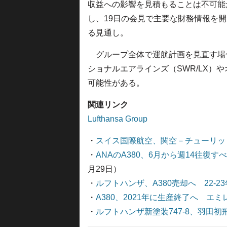
収益への影響を見積もることは不可能
し、19日の会見で主要な財務情報を
る見通し。
グループ全体で運航計画を見直す場合
ショナルエアラインズ（SWR/LX）や
可能性がある。
関連リンク
Lufthansa Group
・
スイス国際航空、関空－チューリッ
・
ANAのA380、6月から週14往復
月29日）
・
ルフトハンザ、A380売却へ 22-2
・
A380、2021年に生産終了へ エ
・
ルフトハンザ新塗装747-8、羽田初