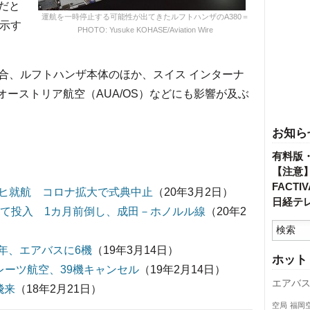
だと
運航を一時停止する可能性が出てきたルフトハンザのA380＝
開示す
PHOTO: Yusuke KOHASE/Aviation Wire
、ルフトハンザ本体のほか、スイス インターナ
オーストリア航空（AUA/OS）などにも影響が及ぶ
お知ら
有料版
【注意
FACT
ヒ就航 コロナ拡大で式典中止
（20年3月2日）
日経テ
すべて投入 1カ月前倒し、成田－ホノルル線
（20年2
3年、エアバスに6機
（19年3月14日）
ホット
ミレーツ航空、39機キャンセル
（19年2月14日）
エアバ
飛来
（18年2月21日）
空局
福岡