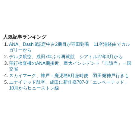
人気記事ランキング
ANA、Dash 8認定中古2機目が羽田到着 11空港経由でカル
ガリーから
デルタ航空、成田7年ぶり再就航 シアトル27年3月から
飛行検査機のANA機接近、重大インシデント「非該当」＝国
交省
スカイマーク、神戸－鹿児島8月臨時便 羽田発神戸行きも
ユナイテッド航空、成田に新仕様787-9「エレベーテッド」
10月からヒューストン線