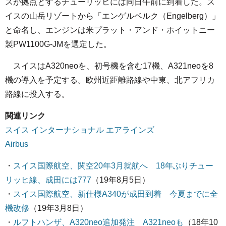
スが拠点とするチューリッヒには同日午前に到着した。ス
イスの山岳リゾートから「エンゲルベルク（Engelberg）」
と命名し、エンジンは米プラット・アンド・ホイットニー
製PW1100G-JMを選定した。
スイスはA320neoを、初号機を含む17機、A321neoを8
機の導入を予定する。欧州近距離路線や中東、北アフリカ
路線に投入する。
関連リンク
スイス インターナショナル エアラインズ
Airbus
・
スイス国際航空、関空20年3月就航へ 18年ぶりチュー
リッヒ線、成田には777
（19年8月5日）
・
スイス国際航空、新仕様A340が成田到着 今夏までに全
機改修
（19年3月8日）
・
ルフトハンザ、A320neo追加発注 A321neoも
（18年10