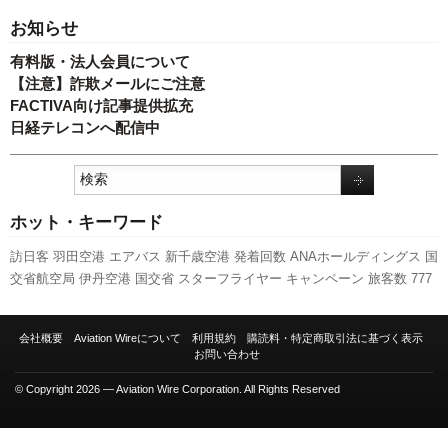
お知らせ
有料版・法人会員について
【注意】詐欺メールにご注意
FACTIVA向け記事提供拡充
日経テレコンへ配信中
ホット・キーワード
訪日客
羽田空港
エアバス
新千歳空港
発着回数
ANAホールディングス
国
交省航空局
伊丹空港
国交省
スターフライヤー
キャンペーン
旅客数
777
新路線
LCC
787
人事
スカイマーク
ボーイング
関西空港
客室乗務員
利
用実績
ピーチ・アビエーション
成田空港
新型コロナウイルス
先週の注
会社概要
Aviation Wireについて
利用規約
購読料・特定商取引法に基づく表示
目記事
A320
737NG
福岡空港
A350 XWB
日本航空
セントレア
実績
航空
お問い合わせ
貨物
全日空
© Copyright 2026 — Aviation Wire Corporation. All Rights Reserved