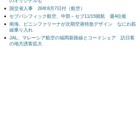
のオリジナルも
国交省人事 26年8月7日付（航空）
セブパシフィック航空、中部－セブ11/19就航 週4往復
南海、ピニンファリーナが次期空港特急デザイン なにわ筋
線乗り入れ
JAL、マレーシア航空の福岡新路線とコードシェア 訪日客
の地方誘客拡大