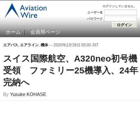
ログインしていません。
ユーザー名
パスワード
ホーム
会員用ページ
エアバス
,
エアライン
,
機体
— 2020年2月26日 05:00 JST
スイス国際航空、A320neo初号機
受領 ファミリー25機導入、24年
完納へ
By
Yusuke KOHASE