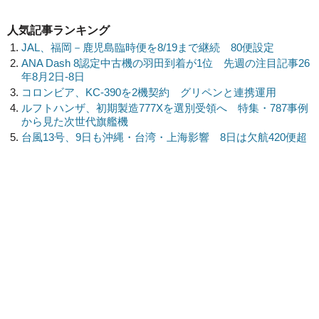
人気記事ランキング
JAL、福岡－鹿児島臨時便を8/19まで継続 80便設定
ANA Dash 8認定中古機の羽田到着が1位 先週の注目記事26
年8月2日-8日
コロンビア、KC-390を2機契約 グリペンと連携運用
ルフトハンザ、初期製造777Xを選別受領へ 特集・787事例
から見た次世代旗艦機
台風13号、9日も沖縄・台湾・上海影響 8日は欠航420便超