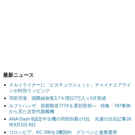
最新ニュース
スカイライナーに「ピカチュウジェット」チャイナエアライ
ンが特別ラッピング
羽田空港、国際線旅客3.7％増217万人＝5月実績
ルフトハンザ、初期製造777Xを選別受領へ 特集・787事例
から見た次世代旗艦機
ANA Dash 8認定中古機の羽田到着が1位 先週の注目記事26
年8月2日-8日
コロンビア、KC-390を2機契約 グリペンと連携運用