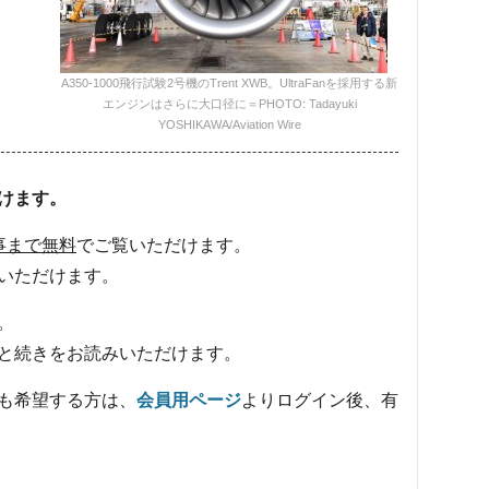
A350-1000飛行試験2号機のTrent XWB。UltraFanを採用する新
エンジンはさらに大口径に＝PHOTO: Tadayuki
YOSHIKAWA/Aviation Wire
けます。
事まで無料
でご覧いただけます。
いただけます。
。
と続きをお読みいただけます。
も希望する方は、
会員用ページ
よりログイン後、有