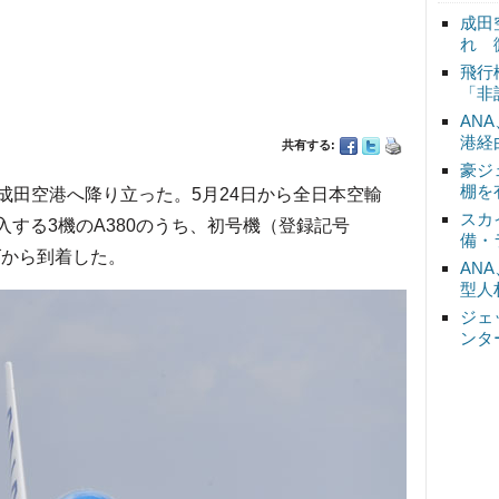
成田
れ 
飛行
「非
AN
港経
共有する:
豪ジ
棚を
成田空港へ降り立った。5月24日から全日本空輸
スカ
入する3機のA380のうち、初号機（登録記号
備・
ーズから到着した。
AN
型人
ジェ
ンタ