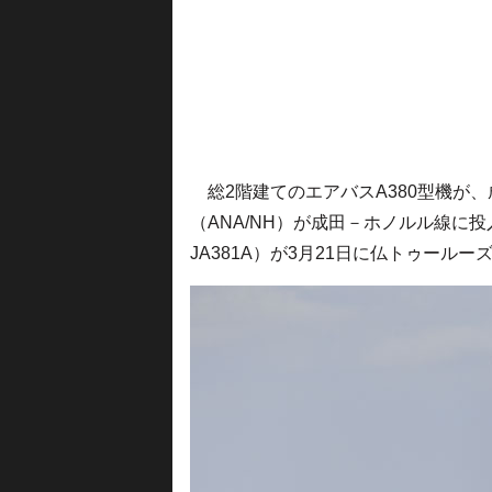
総2階建てのエアバスA380型機が、
（ANA/NH）が成田－ホノルル線に投
JA381A）が3月21日に仏トゥール