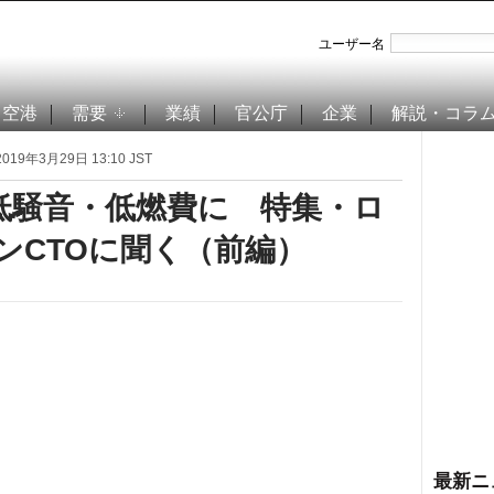
ユーザー名
空港
需要
業績
官公庁
企業
解説・コラ
019年3月29日 13:10 JST
低騒音・低燃費に 特集・ロ
ンCTOに聞く（前編）
最新ニ