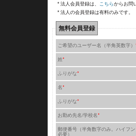
* 法人会員登録は、
こちら
からお問
* 法人の会員登録は有料のみです。
無料会員登録
ご希望のユーザー名（半角英数字）
姓
*
ふりがな
*
名
*
ふりがな
*
お勤め先名/学校名
*
郵便番号（半角数字のみ。ハイフン
必要）