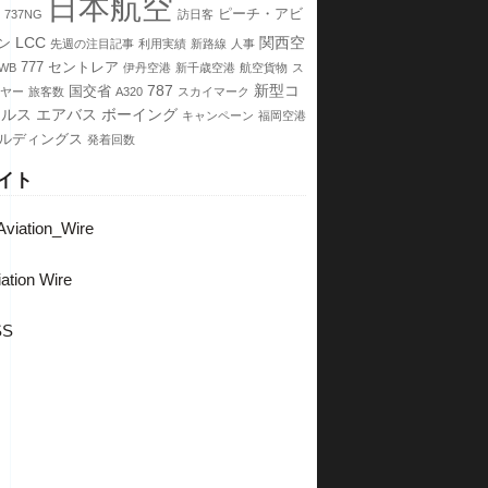
日本航空
ピーチ・アビ
737NG
訪日客
LCC
関西空
ン
先週の注目記事
利用実績
新路線
人事
777
セントレア
XWB
伊丹空港
新千歳空港
航空貨物
ス
787
新型コ
国交省
ヤー
旅客数
A320
スカイマーク
イルス
エアバス
ボーイング
キャンペーン
福岡空港
ールディングス
発着回数
イト
viation_Wire
ation Wire
SS