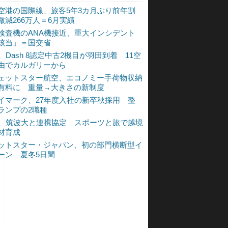
空港の国際線、旅客5年3カ月ぶり前年割
微減266万人＝6月実績
検査機のANA機接近、重大インシデント
該当」＝国交省
A、Dash 8認定中古2機目が羽田到着 11空
由でカルガリーから
ェットスター航空、エコノミー手荷物収納
有料に 重量→大きさの新制度
イマーク、27年度入社の新卒秋採用 整
ランプの2職種
A、筑波大と連携協定 スポーツと旅で越境
材育成
ットスター・ジャパン、初の部門横断型イ
ーン 夏冬5日間