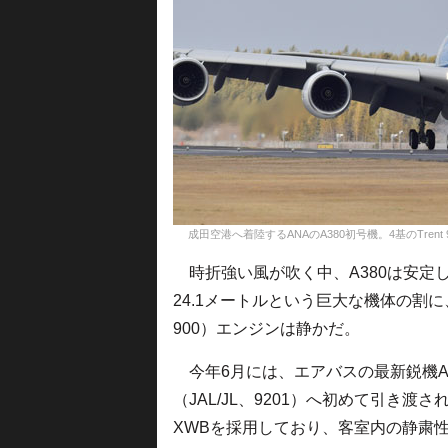
成田空港へ着陸するANAのA380初号機。4基のTrent 900は静か
時折強い風が吹く中、A380は安定し
24.1メートルという巨大な機体の割に、
900）エンジンは静かだ。
今年6月には、エアバスの最新鋭機A350
（JAL/JL、9201）へ初めて引き渡さ
XWBを採用しており、客室内の静粛