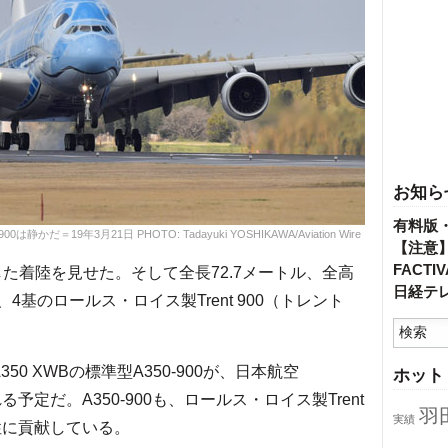
お知ら
有料版
だ＝19年3月21日 PHOTO: Tadayuki YOSHIKAWA/Aviation Wire
【注意
FACT
た着陸を見せた。そして全長72.7メートル、全高
日経テ
4基のロールス・ロイス製Trent 900（トレント
 XWBの標準型A350-900が、日本航空
ホット
れる予定だ。A350-900も、ロールス・ロイス製Trent
羽
実績
性に貢献している。