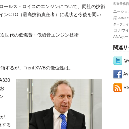
客室乗務員
ロールス・ロイスのエンジンについて、同社の技術
エーショ
インCTO（最高技術責任者）に現状と今後を聞い
港
A350 
ターフライ
ロナウ
、次世代の低燃費・低騒音エンジン技術
ANAホ
関連サ
@A
を受領するが、Trent XWBの優位性は。
Avi
A330
R
お
ン
るが、
発する