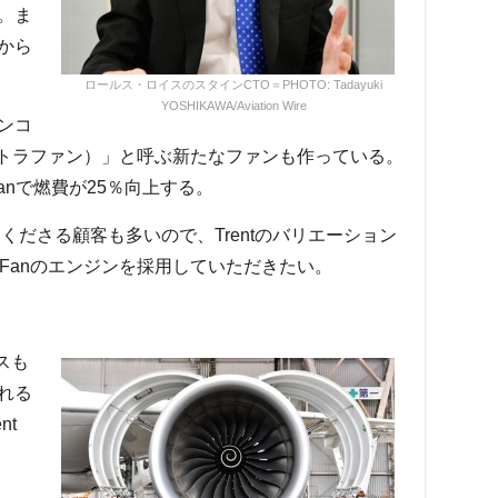
。ま
から
ロールス・ロイスのスタインCTO＝PHOTO: Tadayuki
YOSHIKAWA/Aviation Wire
ンコ
（ウルトラファン）」と呼ぶ新たなファンも作っている。
raFanで燃費が25％向上する。
くださる顧客も多いので、Trentのバリエーション
aFanのエンジンを採用していただきたい。
スも
れる
nt