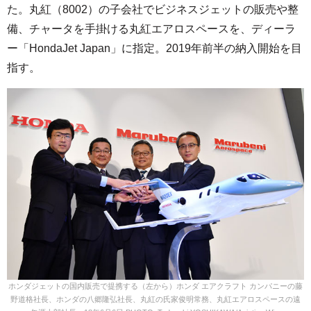
た。丸紅（8002）の子会社でビジネスジェットの販売や整
備、チャータを手掛ける丸紅エアロスペースを、ディーラ
ー「HondaJet Japan」に指定。2019年前半の納入開始を目
指す。
ホンダジェットの国内販売で提携する（左から）ホンダ エアクラフト カンパニーの藤
野道格社長、ホンダの八郷隆弘社長、丸紅の氏家俊明常務、丸紅エアロスペースの遠