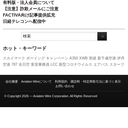
有料版・法人会員について
【注意】詐欺メールにご注意
FACTIVA向け記事提供拡充
日経テレコンへ配信中
ホット・キーワード
スカイマーク
ボーイング
キャンペーン
A350 XWB
実績
新千歳空港
伊丹
空港
787
全日空
客室乗務員
LCC
新型コロナウイルス
エアバス
スターフ
ライヤー
ANAホールディングス
A320
利用実績
先週の注目記事
ピーチ・
アビエーション
航空貨物
777
福岡空港
国交省
訪日客
737NG
新路線
旅
会社概要
Aviation Wireについて
利用規約
購読料・特定商取引法に基づく表示
客数
日本航空
発着回数
羽田空港
セントレア
国交省航空局
関西空港
人
お問い合わせ
事
成田空港
© Copyright 2026 — Aviation Wire Corporation. All Rights Reserved