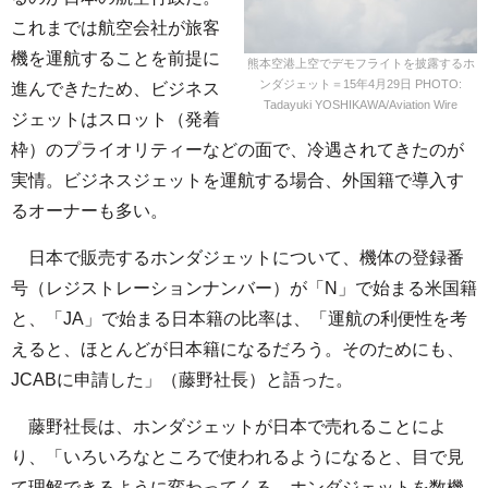
これまでは航空会社が旅客
機を運航することを前提に
熊本空港上空でデモフライトを披露するホ
ンダジェット＝15年4月29日 PHOTO:
進んできたため、ビジネス
Tadayuki YOSHIKAWA/Aviation Wire
ジェットはスロット（発着
枠）のプライオリティーなどの面で、冷遇されてきたのが
実情。ビジネスジェットを運航する場合、外国籍で導入す
るオーナーも多い。
日本で販売するホンダジェットについて、機体の登録番
号（レジストレーションナンバー）が「N」で始まる米国籍
と、「JA」で始まる日本籍の比率は、「運航の利便性を考
えると、ほとんどが日本籍になるだろう。そのためにも、
JCABに申請した」（藤野社長）と語った。
藤野社長は、ホンダジェットが日本で売れることによ
り、「いろいろなところで使われるようになると、目で見
て理解できるように変わってくる。ホンダジェットを数機