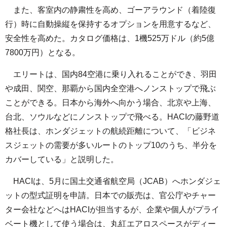
また、客室内の静粛性を高め、ゴーアラウンド（着陸復
行）時に自動操縦を保持するオプションを用意するなど、
安全性を高めた。カタログ価格は、1機525万ドル（約5億
7800万円）となる。
エリートは、国内84空港に乗り入れることができ、羽田
や成田、関空、那覇から国内全空港へノンストップで飛ぶ
ことができる。日本から海外へ向かう場合、北京や上海、
台北、ソウルなどにノンストップで飛べる。HACIの藤野道
格社長は、ホンダジェットの航続距離について、「ビジネ
スジェットの需要が多いルートのトップ10のうち、半分を
カバーしている」と説明した。
HACIは、5月に国土交通省航空局（JCAB）へホンダジェ
ットの型式証明を申請。日本での販売は、官公庁やチャー
ター会社などへはHACIが担当するが、企業や個人がプライ
ベート機として使う場合は、丸紅エアロスペースがディー