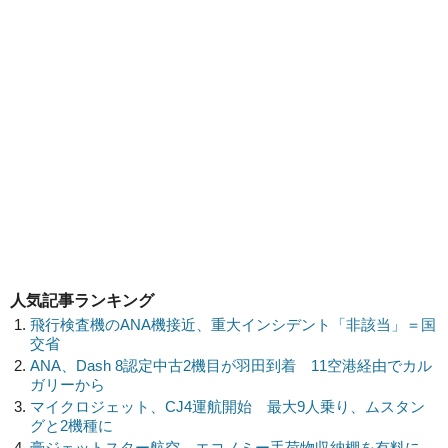
人気記事ランキング
飛行検査機のANA機接近、重大インシデント「非該当」＝国
交省
ANA、Dash 8認定中古2機目が羽田到着 11空港経由でカル
ガリーから
マイクロジェット、CJ4運航開始 最大9人乗り、ムスタン
グと2機種に
豪ジェットスター航空、エコノミー手荷物収納棚を有料に