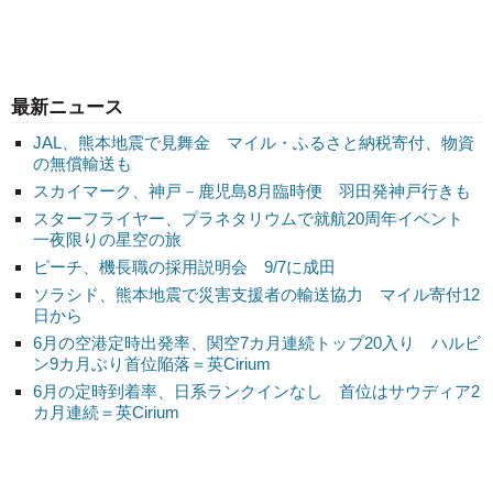
最新ニュース
JAL、熊本地震で見舞金 マイル・ふるさと納税寄付、物資
の無償輸送も
スカイマーク、神戸－鹿児島8月臨時便 羽田発神戸行きも
スターフライヤー、プラネタリウムで就航20周年イベント
一夜限りの星空の旅
ピーチ、機長職の採用説明会 9/7に成田
ソラシド、熊本地震で災害支援者の輸送協力 マイル寄付12
日から
6月の空港定時出発率、関空7カ月連続トップ20入り ハルビ
ン9カ月ぶり首位陥落＝英Cirium
6月の定時到着率、日系ランクインなし 首位はサウディア2
カ月連続＝英Cirium