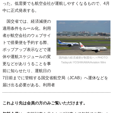
った。低需要でも航空会社が運航しやすくなるもので、4月
中に正式発表する。
国交省では、経済減便の
適用条件をルール化。利用
者が航空会社のウェブサイ
トで搭乗便を予約する際、
ポップアップ表示などで運
休や運航スケジュールの変
国内線の経済減便が制度化へ＝PHOTO:
Tadayuki YOSHIKAWA/Aviation Wire
更などがありうることを事
前に知らせたり、運航日の
7日前までに管轄する国交省航空局（JCAB）へ運休などを
届け出る必要がある。利用者
これより先は会員の方のみご覧いただけます。