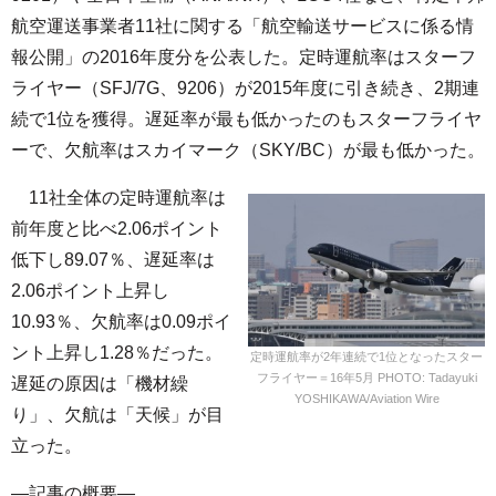
航空運送事業者11社に関する「航空輸送サービスに係る情
報公開」の2016年度分を公表した。定時運航率はスターフ
ライヤー（SFJ/7G、9206）が2015年度に引き続き、2期連
続で1位を獲得。遅延率が最も低かったのもスターフライヤ
ーで、欠航率はスカイマーク（SKY/BC）が最も低かった。
11社全体の定時運航率は
前年度と比べ2.06ポイント
低下し89.07％、遅延率は
2.06ポイント上昇し
10.93％、欠航率は0.09ポイ
ント上昇し1.28％だった。
定時運航率が2年連続で1位となったスター
フライヤー＝16年5月 PHOTO: Tadayuki
遅延の原因は「機材繰
YOSHIKAWA/Aviation Wire
り」、欠航は「天候」が目
立った。
—記事の概要—