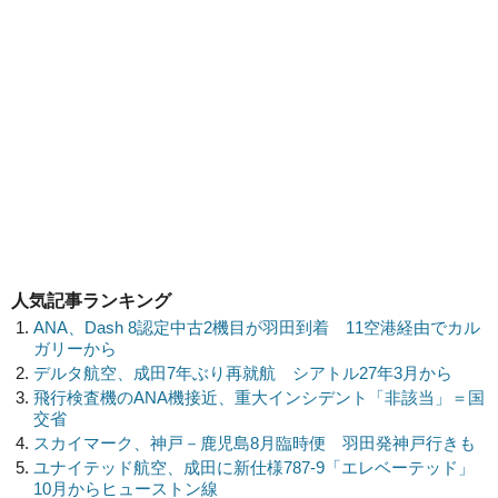
人気記事ランキング
ANA、Dash 8認定中古2機目が羽田到着 11空港経由でカル
ガリーから
デルタ航空、成田7年ぶり再就航 シアトル27年3月から
飛行検査機のANA機接近、重大インシデント「非該当」＝国
交省
スカイマーク、神戸－鹿児島8月臨時便 羽田発神戸行きも
ユナイテッド航空、成田に新仕様787-9「エレベーテッド」
10月からヒューストン線