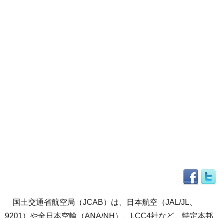
国土交通省航空局（JCAB）は、日本航空（JAL/JL、
9201）や全日本空輸（ANA/NH）、LCC4社など、特定本邦