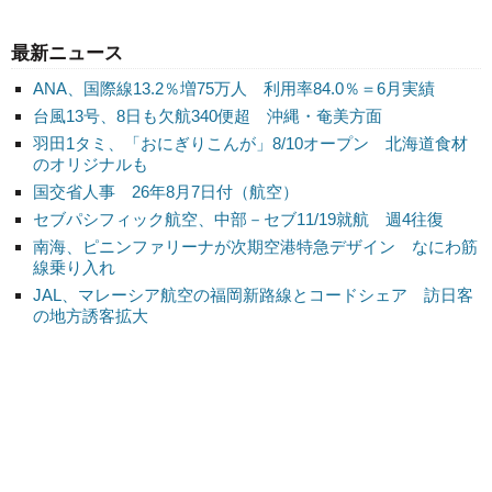
最新ニュース
ANA、国際線13.2％増75万人 利用率84.0％＝6月実績
台風13号、8日も欠航340便超 沖縄・奄美方面
羽田1タミ、「おにぎりこんが」8/10オープン 北海道食材
のオリジナルも
国交省人事 26年8月7日付（航空）
セブパシフィック航空、中部－セブ11/19就航 週4往復
南海、ピニンファリーナが次期空港特急デザイン なにわ筋
線乗り入れ
JAL、マレーシア航空の福岡新路線とコードシェア 訪日客
の地方誘客拡大