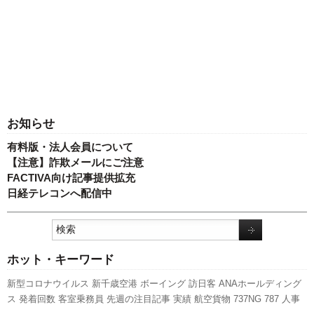
お知らせ
有料版・法人会員について
【注意】詐欺メールにご注意
FACTIVA向け記事提供拡充
日経テレコンへ配信中
ホット・キーワード
新型コロナウイルス
新千歳空港
ボーイング
訪日客
ANAホールディング
ス
発着回数
客室乗務員
先週の注目記事
実績
航空貨物
737NG
787
人事