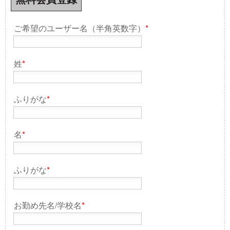
ご希望のユーザー名（半角英数字）
*
姓
*
ふりがな
*
名
*
ふりがな
*
お勤め先名/学校名
*