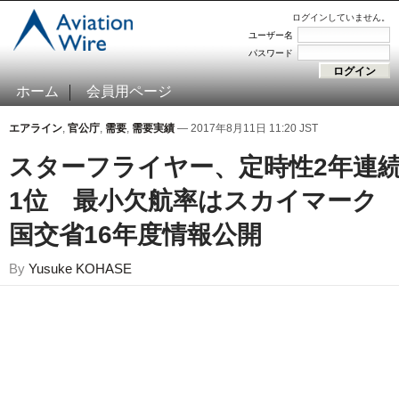
ログインしていません。
ユーザー名
パスワード
ホーム
会員用ページ
エアライン
,
官公庁
,
需要
,
需要実績
— 2017年8月11日 11:20 JST
スターフライヤー、定時性2年連
1位 最小欠航率はスカイマー
国交省16年度情報公開
By
Yusuke KOHASE