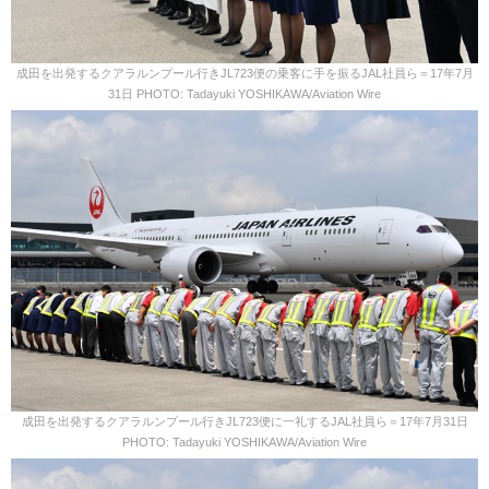
成田を出発するクアラルンプール行きJL723便の乗客に手を振るJAL社員ら＝17年7月
31日 PHOTO: Tadayuki YOSHIKAWA/Aviation Wire
成田を出発するクアラルンプール行きJL723便に一礼するJAL社員ら＝17年7月31日
PHOTO: Tadayuki YOSHIKAWA/Aviation Wire