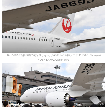
JALの787-9新仕様機の初号機となったJA869J＝17年7月31日 PHOTO: Tadayuki
YOSHIKAWA/Aviation Wire