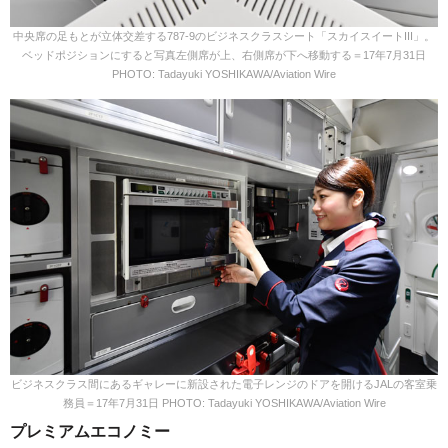
中央席の足もとが立体交差する787-9のビジネスクラスシート「スカイスイートIII」。
ベッドポジションにすると写真左側席が上、右側席が下へ移動する＝17年7月31日
PHOTO: Tadayuki YOSHIKAWA/Aviation Wire
ビジネスクラス間にあるギャレーに新設された電子レンジのドアを開けるJALの客室乗
務員＝17年7月31日 PHOTO: Tadayuki YOSHIKAWA/Aviation Wire
プレミアムエコノミー