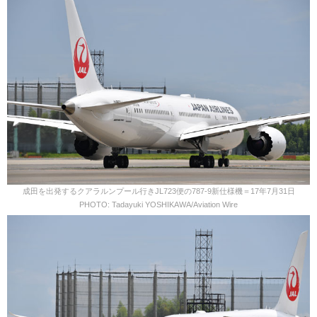
成田を出発するクアラルンプール行きJL723便の787-9新仕様機＝17年7月31日
PHOTO: Tadayuki YOSHIKAWA/Aviation Wire