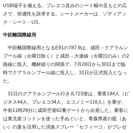
USB端子を備える。プレエコ並みのシート幅や足もとの広
さで、快適性を訴求する。シートメーカーは、ゾディアッ
ク・シート・US。
中距離国際線用
中距離国際線用となるE91の787-9は、成田－クアラルン
プール線（火曜日除く）と成田－大連線（火曜日のみ）の2
路線に投入。機材繰りの関係で、7月28日から30日まで臨
時でクアラルンプール線に投入し、31日が正式投入となっ
た。
31日のクアラルンプール行きJL723便は、乗客194人（ビ
ジネス44人、プレエコ34人、エコノミー116人）を乗せ、
午前11時29分に成田空港62番ゲートから出発した。乗客に
は東北産コットンを使った手ぬぐいと、青森県産の藍（あ
い）の葉を活用した消臭スプレー「セフィーコ」がプレゼ