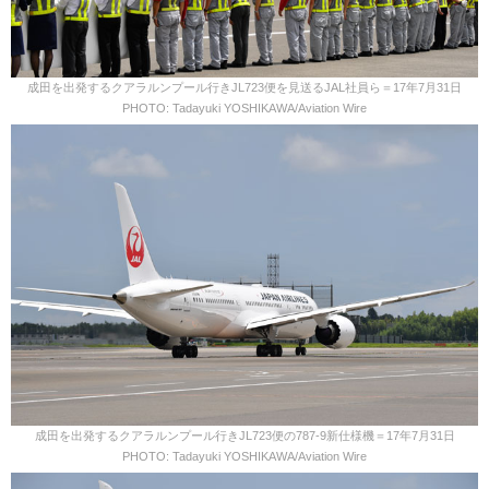
成田を出発するクアラルンプール行きJL723便を見送るJAL社員ら＝17年7月31日
PHOTO: Tadayuki YOSHIKAWA/Aviation Wire
成田を出発するクアラルンプール行きJL723便の787-9新仕様機＝17年7月31日
PHOTO: Tadayuki YOSHIKAWA/Aviation Wire