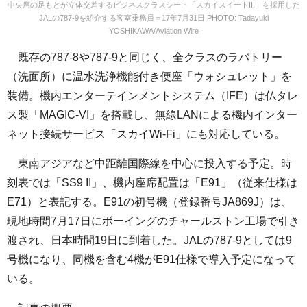
中央席の足もとが立体交差するビジネスクラスシート「スカイスイートIII」を採用した
JALの787-9を紹介する客室乗務員＝17年7月31日 PHOTO: Tadayuki
YOSHIKAWA/Aviation Wire
既存の787-8や787-9と同じく、全クラスのラバトリー
（洗面所）に温水洗浄機能付き便座「ウォシュレット」を
装備。機内エンターテインメントシステム（IFE）は仏タレ
ス製「MAGIC-VI」を搭載し、無線LANによる機内インター
ネット接続サービス「スカイWi-Fi」にも対応している。
東南アジアなど中距離国際線を中心に投入する予定。時
刻表では「SS9 II」、機内座席配置は「E91」（従来仕様は
E71）と表記する。E91の初号機（登録番号JA869J）は、
現地時間7月17日にボーイングのチャールストン工場で引き
渡され、日本時間19日に到着した。JALの787-9としては9
号機になり、同機を含む4機がE91仕様で導入予定になって
いる。