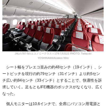
JALの787-9のエコノミークラス＝17年7月31日 PHOTO: Tadayuki
YOSHIKAWA/Aviation Wire
シート幅をプレエコ並みの約48センチ（19インチ）、シ
ートピッチを現行の約79センチ（31インチ）より約5セン
チ広い約84センチ（33インチ）とすることで、快適性を訴
求していく。足もともIFE機器のボックスがなくなり、広く
なった。
個人モニターは10.6インチで、全席にパソコン用電源と