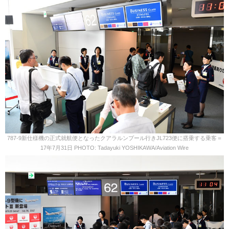
787-9新仕様機の正式就航便となったクアラルンプール行きJL723便に搭乗する乗客＝
17年7月31日 PHOTO: Tadayuki YOSHIKAWA/Aviation Wire