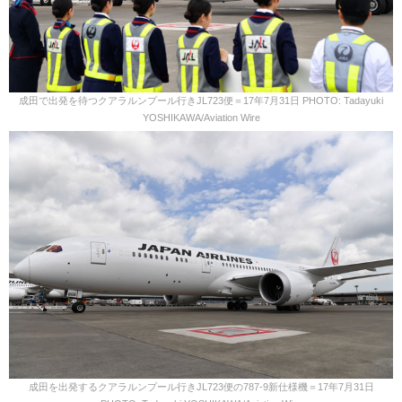
成田で出発を待つクアラルンプール行きJL723便＝17年7月31日 PHOTO: Tadayuki
YOSHIKAWA/Aviation Wire
成田を出発するクアラルンプール行きJL723便の787-9新仕様機＝17年7月31日