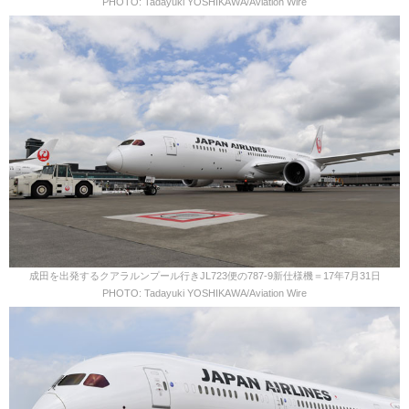
PHOTO: Tadayuki YOSHIKAWA/Aviation Wire
成田を出発するクアラルンプール行きJL723便の787-9新仕様機＝17年7月31日
PHOTO: Tadayuki YOSHIKAWA/Aviation Wire