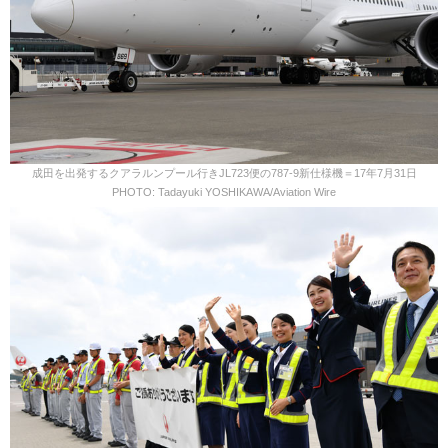
成田を出発するクアラルンプール行きJL723便の787-9新仕様機＝17年7月31日
PHOTO: Tadayuki YOSHIKAWA/Aviation Wire