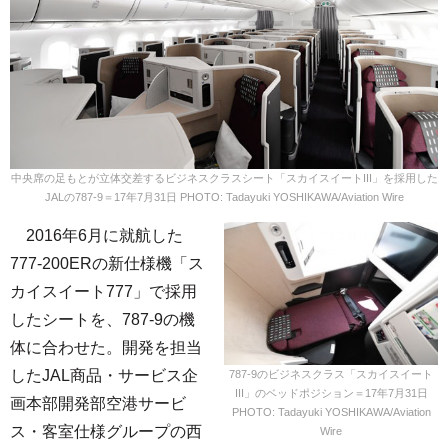
中央席の足もとが立体交差するビジネスクラスシート「スカイスイートIII」を採用した
JALの787-9＝17年7月31日 PHOTO: Tadayuki YOSHIKAWA/Aviation Wire
2016年6月に就航した
777-200ERの新仕様機「ス
カイスイート777」で採用
したシートを、787-9の機
体に合わせた。開発を担当
したJAL商品・サービス企
787-9のビジネスクラス「スカイスイート
III」のベッドポジション＝17年7月31日
画本部開発部空港サービ
PHOTO: Tadayuki YOSHIKAWA/Aviation
ス・客室仕様グループの西
Wire