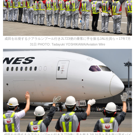
成田を出発するクアラルンプール行きJL723便の乗客に手を振るJAL社員ら＝17年7月
31日 PHOTO: Tadayuki YOSHIKAWA/Aviation Wire
成田を出発するクアラルンプール行きJL723便に手を振るJAL社員と手を振り返すパイ