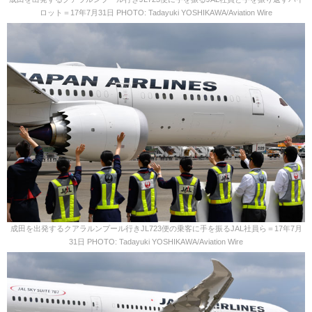
ロット＝17年7月31日 PHOTO: Tadayuki YOSHIKAWA/Aviation Wire
成田を出発するクアラルンプール行きJL723便の乗客に手を振るJAL社員ら＝17年7月
31日 PHOTO: Tadayuki YOSHIKAWA/Aviation Wire