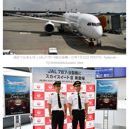
成田で出発を待つJALの787-9新仕様機＝17年7月31日 PHOTO: Tadayuki
YOSHIKAWA/Aviation Wire