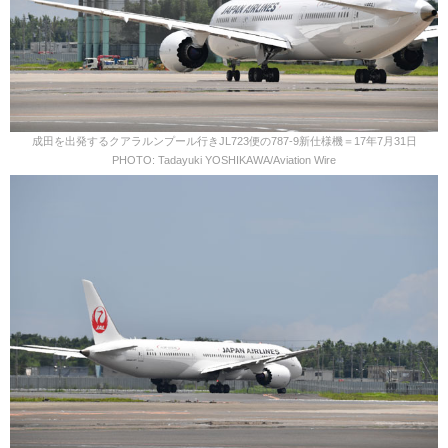
成田を出発するクアラルンプール行きJL723便の787-9新仕様機＝17年7月31日
PHOTO: Tadayuki YOSHIKAWA/Aviation Wire