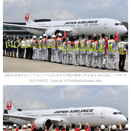
成田を出発するクアラルンプール行きJL723便の乗客に手を振るJAL社員ら＝17年7月
31日 PHOTO: Tadayuki YOSHIKAWA/Aviation Wire