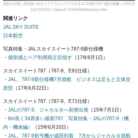
成田を出発し滑走路へ向かうクアラルンプール行きJL723便の787-9新仕様機＝17年7月
31日 PHOTO: Tadayuki YOSHIKAWA/Aviation Wire
関連リンク
JAL SKY SUITE
日本航空
写真特集・JALスカイスイート787-9新仕様機
・
個室感とペア利用両立目指す
（17年8月1日）
スカイスイート787（787-9、E91仕様）
・
JAL、787-9新仕様機7月就航 ビジネスは足もと立体交
差型
（17年6月22日）
スカイスイート787（787-9、E71仕様）
・
JALの787-9、ジャカルタへ初便出発
（15年7月1日）
・
6m長く34席多い最新787 写真特集・JALの787-9（機
内・機体編）
（15年6月20日）
・
JAL、787-9初号機が成田到着 7月からジャカルタ就航