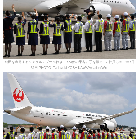
成田を出発するクアラルンプール行きJL723便の乗客に手を振るJAL社員ら＝17年7月
31日 PHOTO: Tadayuki YOSHIKAWA/Aviation Wire