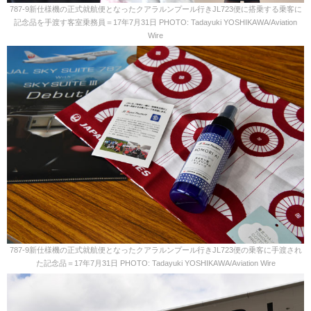
787-9新仕様機の正式就航便となったクアラルンプール行きJL723便に搭乗する乗客に
記念品を手渡す客室乗務員＝17年7月31日 PHOTO: Tadayuki YOSHIKAWA/Aviation
Wire
787-9新仕様機の正式就航便となったクアラルンプール行きJL723便の乗客に手渡され
た記念品＝17年7月31日 PHOTO: Tadayuki YOSHIKAWA/Aviation Wire