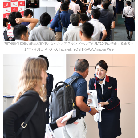
787-9新仕様機の正式就航便となったクアラルンプール行きJL723便に搭乗する乗客＝
17年7月31日 PHOTO: Tadayuki YOSHIKAWA/Aviation Wire