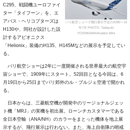
C295、戦闘機ユーロファイ
ター「タイフーン」を、エ
アバス・ヘリコプターズは
パリ航空ショーで飛行展示予定のA380＝16
年7月 PHOTO: Tadayuki
H130や、同社が設計した設
YOSHIKAWA/Aviation Wire
計するアビオニクス
「Helionix」装備のH135、H145Mなどの展示を予定してい
る。
パリ航空ショーは2年に一度開催される世界最大の航空宇
宙ショーで、1909年にスタート。52回目となる今回は、6
月19日から25日までパリ郊外のル・ブルジェ空港で開かれ
る。
日本からは、三菱航空機が開発中のリージョナルジェッ
ト機「MRJ」の実機を初出展。ローンチカスタマーである
全日本空輸（ANA/NH）のカラーをまとった機体を地上展
示するが、飛行展示は行わない。また、海上自衛隊の哨戒