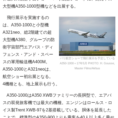
大型機A350-1000型機などを出展する。
飛行展示を実施するの
は、A350-1000と小型機
A321neo、総2階建ての超
大型機A380、グループの防
衛宇宙部門エアバス・ディ
フェンス・アンド・スペー
パリ航空ショーで飛行展示を予定している
スの軍用輸送機A400M。
A350-1000＝17年5月 PHOTO: H. Gousse,
Master Films/Airbus
A350-1000とA321neoは、
航空ショー初出展となる。
4機種とも、地上展示も行う。
A350-1000はA350 XWBファミリーの長胴型で、エアバ
スの双発旅客機では最大の機種。エンジンはロールス・ロ
イス製Trent XWB-97を2基搭載している。胴体を延長した
ことで、標準型のA350-900よりも乗客を40人以上多く乗せ