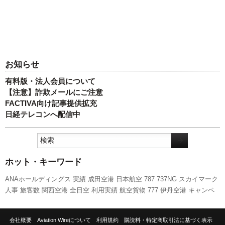
お知らせ
有料版・法人会員について
【注意】詐欺メールにご注意
FACTIVA向け記事提供拡充
日経テレコンへ配信中
ホット・キーワード
ANAホールディングス
実績
成田空港
日本航空
787
737NG
スカイマーク
人事
旅客数
関西空港
全日空
利用実績
航空貨物
777
伊丹空港
キャンペ
ーン
福岡空港
エアバス
新千歳空港
新路線
スターフライヤー
発着回数
羽田空港
訪日客
LCC
A350 XWB
国交省
国交省航空局
A320
客室乗務員
会社概要
Aviation Wireについて
利用規約
購読料・特定商取引法に基づく表示
先週の注目記事
セントレア
ボーイング
新型コロナウイルス
ピーチ・ア