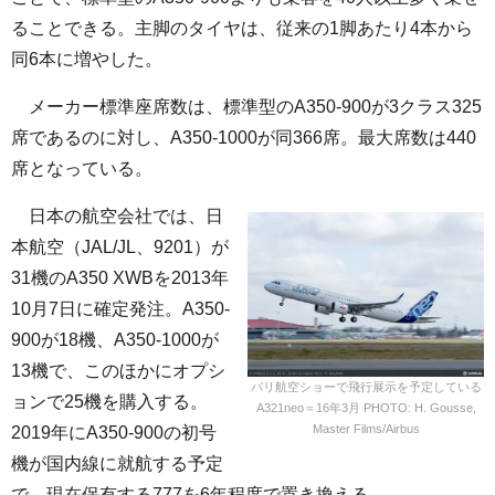
ることできる。主脚のタイヤは、従来の1脚あたり4本から
同6本に増やした。
メーカー標準座席数は、標準型のA350-900が3クラス325
席であるのに対し、A350-1000が同366席。最大席数は440
席となっている。
日本の航空会社では、日
本航空（JAL/JL、9201）が
31機のA350 XWBを2013年
10月7日に確定発注。A350-
900が18機、A350-1000が
13機で、このほかにオプシ
パリ航空ショーで飛行展示を予定している
ョンで25機を購入する。
A321neo＝16年3月 PHOTO: H. Gousse,
Master Films/Airbus
2019年にA350-900の初号
機が国内線に就航する予定
で、現在保有する777を6年程度で置き換える。