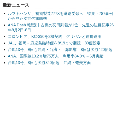
最新ニュース
ルフトハンザ、初期製造777Xを選別受領へ 特集・787事例
から見た次世代旗艦機
ANA Dash 8認定中古機の羽田到着が1位 先週の注目記事26
年8月2日-8日
コロンビア、KC-390を2機契約 グリペンと連携運用
JAL、福岡－鹿児島臨時便を8/19まで継続 80便設定
台風13号、9日も沖縄・台湾・上海影響 8日は欠航420便超
ANA、国際線13.2％増75万人 利用率84.0％＝6月実績
台風13号、8日も欠航340便超 沖縄・奄美方面