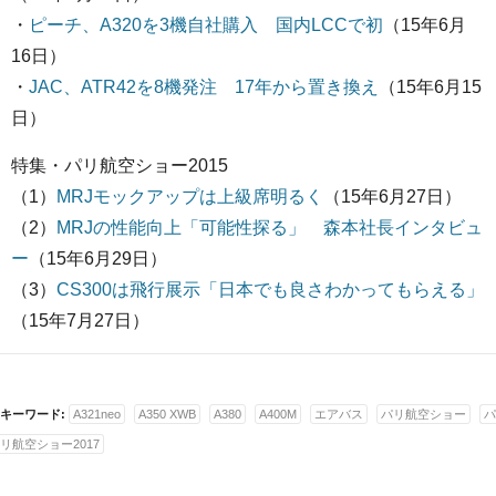
・
ピーチ、A320を3機自社購入 国内LCCで初
（15年6月
16日）
・
JAC、ATR42を8機発注 17年から置き換え
（15年6月15
日）
特集・パリ航空ショー2015
（1）
MRJモックアップは上級席明るく
（15年6月27日）
（2）
MRJの性能向上「可能性探る」 森本社長インタビュ
ー
（15年6月29日）
（3）
CS300は飛行展示「日本でも良さわかってもらえる」
（15年7月27日）
キーワード:
A321neo
A350 XWB
A380
A400M
エアバス
パリ航空ショー
パ
リ航空ショー2017