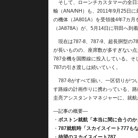
そして、ローンチカスタマーの全日
輸（ANA/NH）も、2011年9月25日
の機体（JA801A）を受領後4年7カ
（JA878A）が、5月14日に羽田へ到
現在は787-8、787-9、超長胴型の78
が長いものの、座席数が多すぎない点だ
787全機を国際線に投入している。そし
787の引き渡しは続いていく。
787-8がすべて揃い、一区切りがついた
す路線の計画作りに携わっている、路
圭亮アシスタントマネジャーに、就航
—記事の概要—
・
ボストン就航「本当に間に合うのか
・
787就航時「スカイスイート777も
・
待望のスカイスイート787