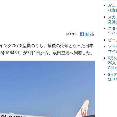
JA
税寄
スカ
発神
スタ
年イ
共有する:
ピー
ング787-8型機のうち、最後の受領となった日本
ソラ
マイ
録番号JA845J）が7月1日夕方、成田空港へ到着した。
6月
20
Ciri
6月
はサ