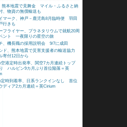
L、熊本地震で見舞金 マイル・ふるさと納
付、物資の無償輸送も
イマーク、神戸－鹿児島8月臨時便 羽田
戸行きも
ーフライヤー、プラネタリウムで就航20周
ベント 一夜限りの星空の旅
チ、機長職の採用説明会 9/7に成田
シド、熊本地震で災害支援者の輸送協力
ル寄付12日から
の空港定時出発率、関空7カ月連続トップ
入り ハルビン9カ月ぶり首位陥落＝英
um
の定時到着率、日系ランクインなし 首位
ウディア2カ月連続＝英Cirium