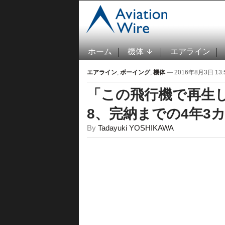
ホーム
機体
エアライン
エアライン
,
ボーイング
,
機体
— 2016年8月3日 13:5
「この飛行機で再生して
8、完納までの4年3
By
Tadayuki YOSHIKAWA