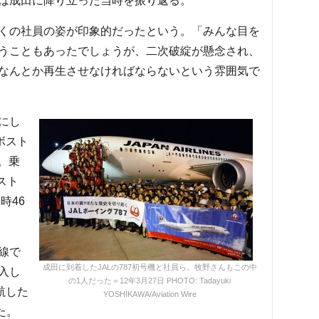
は成田に降り立った当時を振り返る。
くの社員の姿が印象的だったという。「みんな目を
うこともあったでしょうが、二次破綻が懸念され、
なんとか再生させなければならないという雰囲気で
にし
ボスト
た。乗
スト
時46
線で
成田に到着したJALの787初号機と社員ら。牧野さんもこの中
入し
の1人だった＝12年3月27日 PHOTO: Tadayuki
航した
YOSHIKAWA/Aviation Wire
た。