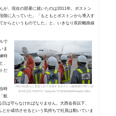
が、現在の部署に就いたのは2011年。ボストン
段階に入っていた。「もともとボストンから導入す
てからというものでした」と、いきなり長距離路線
ルで
いま
練時
と、
トだ
JALの社員らに見送られて出発するボストン線初便の787＝12
当時
年4月22日 PHOTO: Tadayuki YOSHIKAWA/Aviation Wire
「航
せる日は守らなければなりません。大西会長以下、
なんとか成功させるという気持ちで社員は動いていま