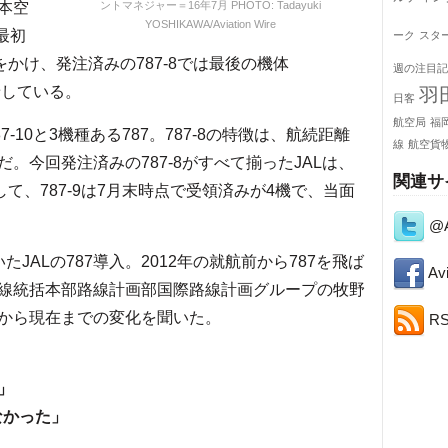
本空
ントマネジャー＝16年7月 PHOTO: Tadayuki
YOSHIKAWA/Aviation Wire
に最初
ーク
スタ
月をかけ、発注済みの787-8では最後の機体
週の注目記
着している。
羽
日客
航空局
福
7-10と3機種ある787。787-8の特徴は、航続距離
線
航空貨
。今回発注済みの787-8がすべて揃ったJALは、
関連サ
て、787-9は7月末時点で受領済みが4機で、当面
@A
JALの787導入。2012年の就航前から787を飛ば
Avi
線統括本部路線計画部国際路線計画グループの牧野
から現在までの変化を聞いた。
R
」
なかった」