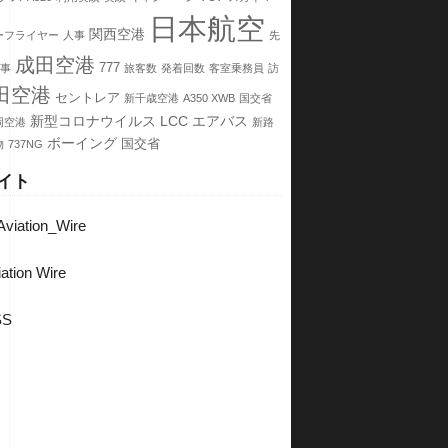
日本航空
関西空港
ーフライヤー
人事
先
成田空港
777
事
旅客数
発着回数
客室乗務員
訪
田空港
セントレア
新千歳空港
A350 XWB
国交省
新型コロナウイルス
LCC
エアバス
岡空港
新路
ボーイング
国交省
物
737NG
イト
viation_Wire
ation Wire
SS