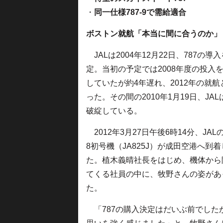
・
同一仕様787-9で需給適合
ボストン就航「本当に間に合うのか」
JALは2004年12月22日、787の導
定。当初の予定では2008年度の投入
していたが約4年遅れ、2012年の就航
った。その間の2010年1月19日、JA
破綻している。
2012年3月27日午後6時14分、JALの7
8初号機（JA825J）が成田空港へ到着
た。植木義晴社長をはじめ、機体から
てくる社員の中に、牧野さんの姿があ
た。
「787の購入決定はだいぶ前でした