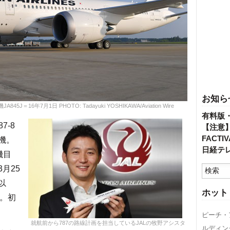
お知ら
＝16年7月1日 PHOTO: Tadayuki YOSHIKAWA/Aviation Wire
有料版
7-8
【注意
FACT
5機。
日経テ
機目
3月25
以
ホット
た。初
ピーチ・
就航前から787の路線計画を担当しているJALの牧野アシスタ
ルディン