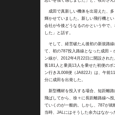
思いを強く感じました」と、牧野さん
成田で真新しい機体を出迎えた、多
輝かせていました。新しい飛行機とい
会社が今後どうなるのかという中で、
した」と話す。
そして、経営破たん後初の新規路線
て、初の787投入路線となった成田－
ン線が、2012年4月22日に開設され
客181人と乗員13人を乗せた初便のボ
ン行きJL008便（JA822J）は、午前11
分に成田を出発した。
新型機材を投入する場合、短距離路
飛ばしてから、徐々に長距離路線へ投
ていくのが一般的。しかし、787が就
当時、JALにはそうした余力はなかっ