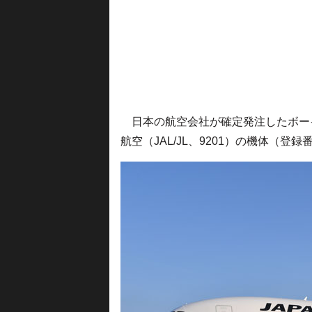
日本の航空会社が確定発注したボーイ
航空（JAL/JL、9201）の機体（登