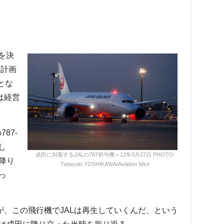
入を決
を計画
とな
Lは経営
87-
し
成田に到着するJALの787初号機＝12年3月27日 PHOTO:
降り
Tadayuki YOSHIKAWA/Aviation Wire
っ
が、この飛行機でJALは再生していくんだ、という