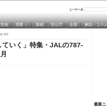
ユーザー名
空港
需要
業績
官公庁
企業
解説・コラ
0 JST
いく」特集・JALの787-
カ月
最新ニ