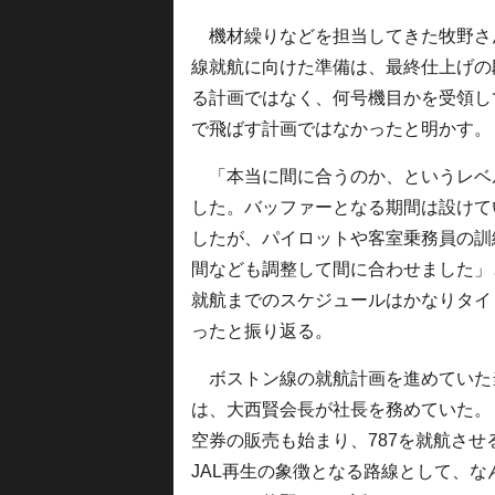
機材繰りなどを担当してきた牧野さん
線就航に向けた準備は、最終仕上げの
る計画ではなく、何号機目かを受領し
で飛ばす計画ではなかったと明かす。
「本当に間に合うのか、というレベ
した。バッファーとなる期間は設けて
したが、パイロットや客室乗務員の訓
間なども調整して間に合わせました」
就航までのスケジュールはかなりタイ
ったと振り返る。
ボストン線の就航計画を進めていた
は、大西賢会長が社長を務めていた。
空券の販売も始まり、787を就航さ
JAL再生の象徴となる路線として、