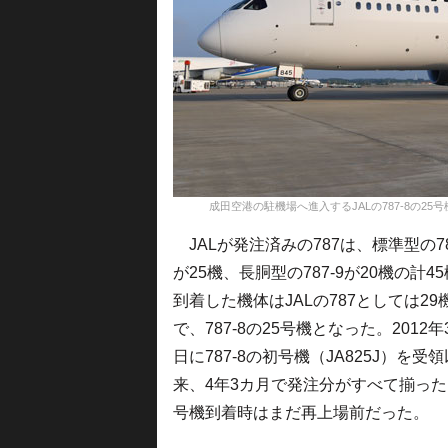
成田空港の駐機場へ進入するJALの787-8の25号機JA845J
JALが発注済みの787は、標準型の78
が25機、長胴型の787-9が20機の計4
到着した機体はJALの787としては29
で、787-8の25号機となった。2012年
日に787-8の初号機（JA825J）を受領
来、4年3カ月で発注分がすべて揃っ
号機到着時はまだ再上場前だった。