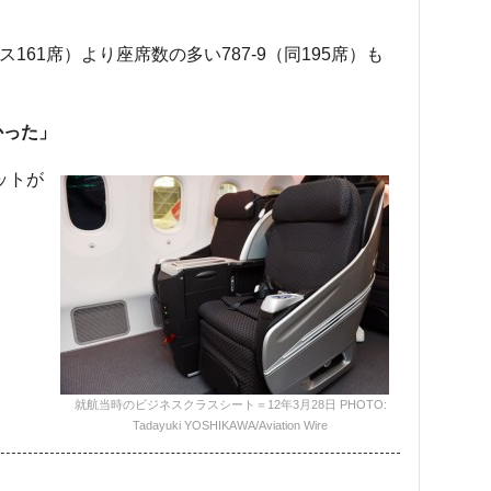
161席）より座席数の多い787-9（同195席）も
かった」
ットが
就航当時のビジネスクラスシート＝12年3月28日 PHOTO:
Tadayuki YOSHIKAWA/Aviation Wire