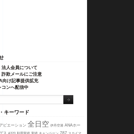
せ
・法人会員について
】詐欺メールにご注意
IVA向け記事提供拡充
レコンへ配信中
・キーワード
全日空
アビエーション
ANAホー
伊丹空港
787
グス
A320
利用実績
実績
キャンペーン
スカイマ