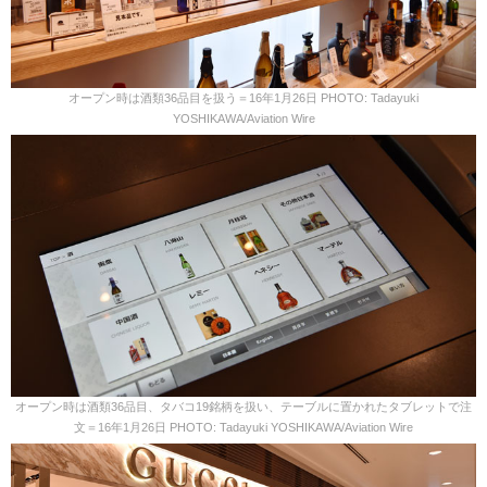
オープン時は酒類36品目を扱う＝16年1月26日 PHOTO: Tadayuki
YOSHIKAWA/Aviation Wire
オープン時は酒類36品目、タバコ19銘柄を扱い、テーブルに置かれたタブレットで注
文＝16年1月26日 PHOTO: Tadayuki YOSHIKAWA/Aviation Wire