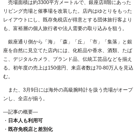
売場面積は約3300平方メートルで、銀座店8階にあった
リビング売場と催事場を改装した。店内はゆとりをもった
レイアウトにし、既存免税店が得意とする団体旅行客より
も、富裕層の個人旅行者や法人需要の取り込みを狙う。
銀座通り側から「海」「森」「丘」「市」「集落」と銀
座を自然に見立てた店内には、化粧品や香水、酒類、たば
こ、デジタルカメラ、ブランド品、伝統工芸品などを揃え
る。初年度の売上は150億円、来店者数は70-80万人を見込
む。
また、3月9日には海外の高級腕時計を扱う売場がオープ
ンし、全店が揃う。
—記事の概要—
・
日本人も利用可
・
既存免税店と差別化