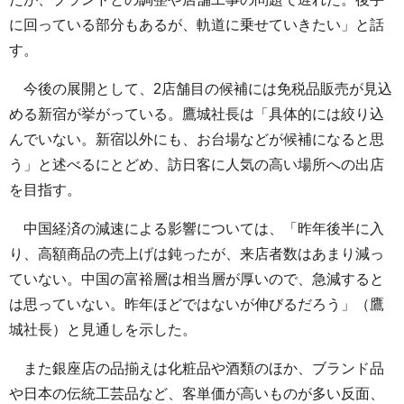
に回っている部分もあるが、軌道に乗せていきたい」と話
す。
今後の展開として、2店舗目の候補には免税品販売が見込
める新宿が挙がっている。鷹城社長は「具体的には絞り込
んでいない。新宿以外にも、お台場などが候補になると思
う」と述べるにとどめ、訪日客に人気の高い場所への出店
を目指す。
中国経済の減速による影響については、「昨年後半に入
り、高額商品の売上げは鈍ったが、来店者数はあまり減っ
ていない。中国の富裕層は相当層が厚いので、急減すると
は思っていない。昨年ほどではないが伸びるだろう」（鷹
城社長）と見通しを示した。
また銀座店の品揃えは化粧品や酒類のほか、ブランド品
や日本の伝統工芸品など、客単価が高いものが多い反面、