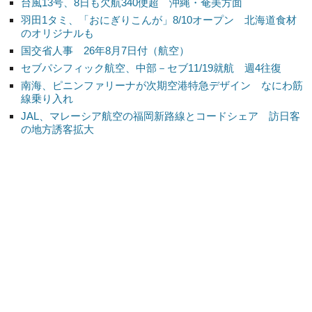
台風13号、8日も欠航340便超 沖縄・奄美方面
羽田1タミ、「おにぎりこんが」8/10オープン 北海道食材
のオリジナルも
国交省人事 26年8月7日付（航空）
セブパシフィック航空、中部－セブ11/19就航 週4往復
南海、ピニンファリーナが次期空港特急デザイン なにわ筋
線乗り入れ
JAL、マレーシア航空の福岡新路線とコードシェア 訪日客
の地方誘客拡大