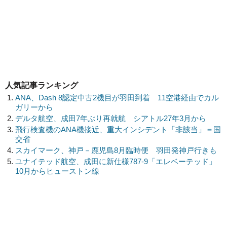
人気記事ランキング
ANA、Dash 8認定中古2機目が羽田到着 11空港経由でカル
ガリーから
デルタ航空、成田7年ぶり再就航 シアトル27年3月から
飛行検査機のANA機接近、重大インシデント「非該当」＝国
交省
スカイマーク、神戸－鹿児島8月臨時便 羽田発神戸行きも
ユナイテッド航空、成田に新仕様787-9「エレベーテッド」
10月からヒューストン線