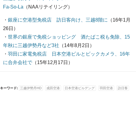
Fa-So-La
（NAAリテイリング）
・
銀座に空港型免税店 訪日客向け、三越8階に
（16年1月
26日）
・
世界の銀座で免税ショッピング 酒たばこ税も免除、15
年秋に三越伊勢丹など3社
（14年8月2日）
・
羽田に家電免税店 日本空港ビルとビックカメラ、16年
に合弁会社で
（15年12月17日）
キーワード:
三越伊勢丹HD
成田空港
日本空港ビルデング
羽田空港
訪日客