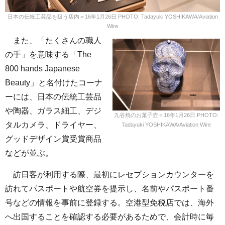
日本の伝統工芸品を扱う店内＝16年1月26日 PHOTO: Tadayuki YOSHIKAWA/Aviation
Wire
また、「たくさんの職人
の手」を意味する「The
800 hands Japanese
Beauty」と名付けたコーナ
ーには、日本の伝統工芸品
や陶器、ガラス細工、デジ
九谷焼のお菓子壺＝16年1月26日 PHOTO:
タルカメラ、ドライヤー、
Tadayuki YOSHIKAWA/Aviation Wire
グッドデザイン賞受賞商品
などが並ぶ。
訪日客が利用する際、最初にレセプションカウンターを
訪れてパスポートや航空券を提示し、名前やパスポート番
号などの情報を事前に登録する。空港型免税店では、海外
へ出国することを確認する必要があるためで、会計時に毎