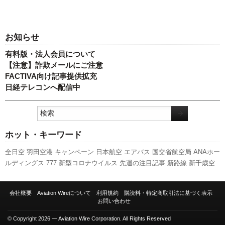
お知らせ
有料版・法人会員について
【注意】詐欺メールにご注意
FACTIVA向け記事提供拡充
日経テレコンへ配信中
ホット・キーワード
全日空
羽田空港
キャンペーン
日本航空
エアバス
国交省航空局
ANAホー
ルディングス
777
新型コロナウイルス
先週の注目記事
新路線
新千歳空
港
関西空港
伊丹空港
A350 XWB
737NG
利用実績
ボーイング
スカイマ
ーク
国交省
訪日客
人事
スターフライヤー
A320
成田空港
福岡空港
ピー
会社概要
Aviation Wireについて
利用規約
購読料・特定商取引法に基づく表示
チ・アビエーション
旅客数
客室乗務員
航空貨物
LCC
発着回数
セントレ
お問い合わせ
ア
787
実績
© Copyright 2026 — Aviation Wire Corporation. All Rights Reserved