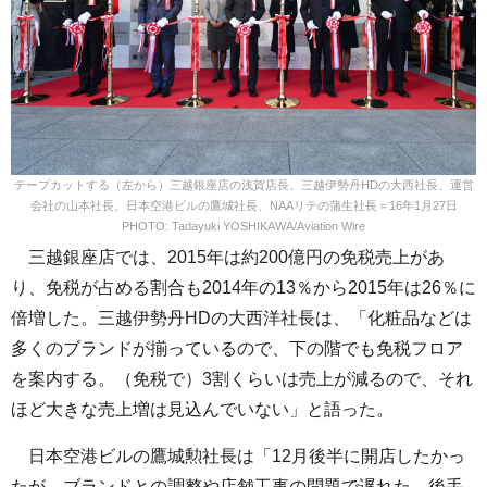
テープカットする（左から）三越銀座店の浅賀店長、三越伊勢丹HDの大西社長、運営
会社の山本社長、日本空港ビルの鷹城社長、NAAリテの蒲生社長＝16年1月27日
PHOTO: Tadayuki YOSHIKAWA/Aviation Wire
三越銀座店では、2015年は約200億円の免税売上があ
り、免税が占める割合も2014年の13％から2015年は26％に
倍増した。三越伊勢丹HDの大西洋社長は、「化粧品などは
多くのブランドが揃っているので、下の階でも免税フロア
を案内する。（免税で）3割くらいは売上が減るので、それ
ほど大きな売上増は見込んでいない」と語った。
日本空港ビルの鷹城勲社長は「12月後半に開店したかっ
たが、ブランドとの調整や店舗工事の問題で遅れた。後手