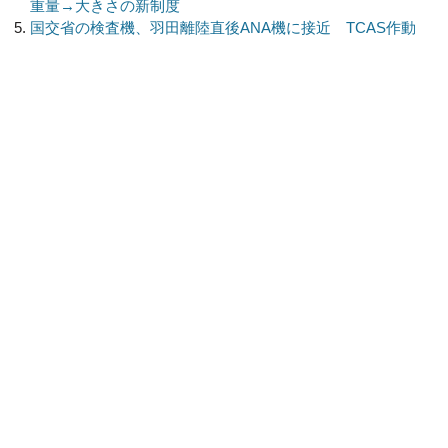
重量→大きさの新制度
国交省の検査機、羽田離陸直後ANA機に接近 TCAS作動