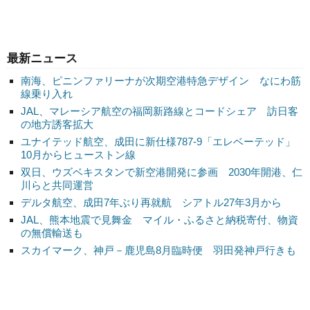
最新ニュース
南海、ピニンファリーナが次期空港特急デザイン なにわ筋
線乗り入れ
JAL、マレーシア航空の福岡新路線とコードシェア 訪日客
の地方誘客拡大
ユナイテッド航空、成田に新仕様787-9「エレベーテッド」
10月からヒューストン線
双日、ウズベキスタンで新空港開発に参画 2030年開港、仁
川らと共同運営
デルタ航空、成田7年ぶり再就航 シアトル27年3月から
JAL、熊本地震で見舞金 マイル・ふるさと納税寄付、物資
の無償輸送も
スカイマーク、神戸－鹿児島8月臨時便 羽田発神戸行きも