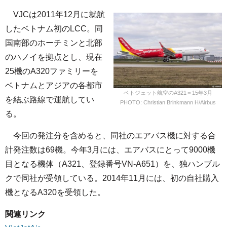
VJCは2011年12月に就航
したベトナム初のLCC。同
国南部のホーチミンと北部
のハノイを拠点とし、現在
25機のA320ファミリーを
ベトナムとアジアの各都市
ベトジェット航空のA321＝15年3月
を結ぶ路線で運航してい
PHOTO: Christian Brinkmann H/Airbus
る。
今回の発注分を含めると、同社のエアバス機に対する合
計発注数は69機。今年3月には、エアバスにとって9000機
目となる機体（A321、登録番号VN-A651）を、独ハンブル
クで同社が受領している。2014年11月には、初の自社購入
機となるA320を受領した。
関連リンク