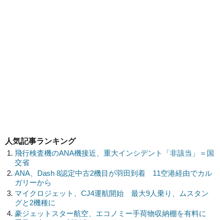
人気記事ランキング
飛行検査機のANA機接近、重大インシデント「非該当」＝国
交省
ANA、Dash 8認定中古2機目が羽田到着 11空港経由でカル
ガリーから
マイクロジェット、CJ4運航開始 最大9人乗り、ムスタン
グと2機種に
豪ジェットスター航空、エコノミー手荷物収納棚を有料に