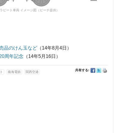
ラピート車両 イメージ図（ピーチ提供）
売品のけん玉など
（14年8月4日）
20周年記念
（14年5月16日）
共有する:
ト
南海電鉄
関西空港