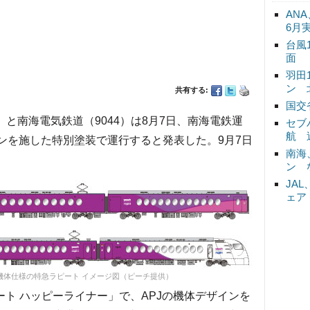
ANA
6月
台風
面
羽田
ン 
共有する:
国交
）と南海電気鉄道（9044）は8月7日、南海電鉄運
セブ
航 
ンを施した特別塗装で運行すると発表した。9月7日
南海
ン 
JA
ェア
機体仕様の特急ラピート イメージ図（ピーチ提供）
ピート ハッピーライナー」で、APJの機体デザインを