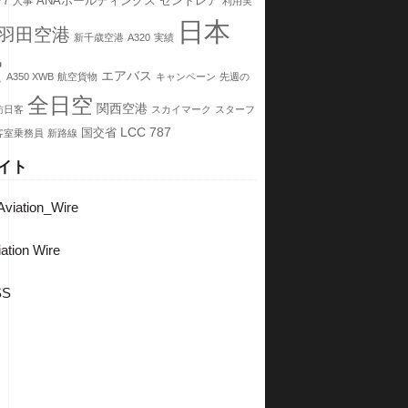
77
ANAホールディングス
セントレア
人事
利用実
日本
羽田空港
新千歳空港
A320
実績
空
エアバス
A350 XWB
航空貨物
キャンペーン
先週の
全日空
関西空港
訪日客
スカイマーク
スターフ
LCC
787
国交省
客室乗務員
新路線
イト
viation_Wire
ation Wire
SS