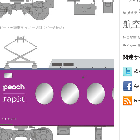
7
績
旅客数
航
ピート先頭車両 イメージ図（ピーチ提供）
注目記事
ライヤー
関連サ
@A
Avi
R