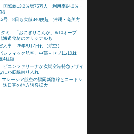
、国際線13.2％増75万人 利用率84.0％＝
実績
13号、8日も欠航340便超 沖縄・奄美方
1タミ、「おにぎりこんが」8/10オープ
北海道食材のオリジナルも
省人事 26年8月7日付（航空）
パシフィック航空、中部－セブ11/19就
週4往復
、ピニンファリーナが次期空港特急デザイ
なにわ筋線乗り入れ
L、マレーシア航空の福岡新路線とコードシ
 訪日客の地方誘客拡大