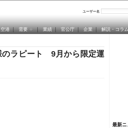
ユーザー名
空港
需要
業績
官公庁
企業
解説・コラ
様のラピート 9月から限定運
最新ニ