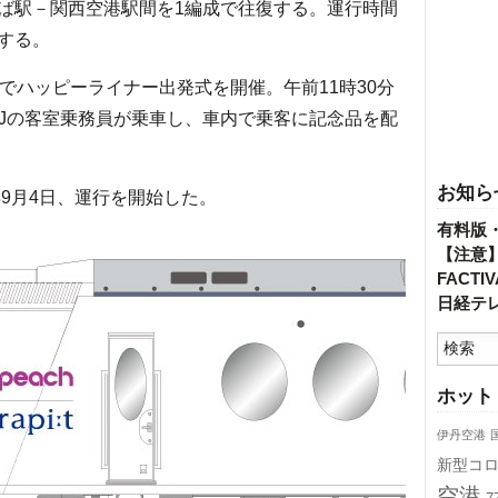
ば駅－関西空港駅間を1編成で往復する。運行時間
する。
でハッピーライナー出発式を開催。午前11時30分
PJの客室乗務員が乗車し、車内で乗客に記念品を配
お知ら
9月4日、運行を開始した。
有料版
【注意
FACT
日経テ
ホット
伊丹空港
新型コ
空港