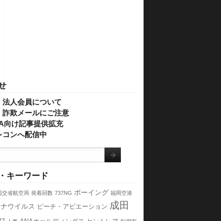
せ
・法人会員について
】詐欺メールにご注意
IVA向け記事提供拡充
レコンへ配信中
・キーワード
ボーイング
国交省航空局
発着回数
737NG
福岡空港
成田
ロナウイルス
ピーチ・アビエーション