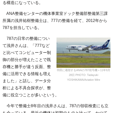
る構造になっている。
ANA整備センターの機体事業室ドック整備部整備第三課
所属の浅井祐樹整備士は、777の整備を経て、2012年から
787を担当している。
787の日常の整備につい
て浅井さんは、「777など
と比べてコンピューター制
御の部分が増えたことで既
存機と勝手が違う反面、整
羽田に着陸するANAの787初号機＝11年9月
備に活用できる情報も増え
28日 PHOTO: Tadayuki
YOSHIKAWA/Aviation Wire
ました」と話し、データ分
析による不具合探求が、整
備に役立つことが多いという。
今年で整備士8年目の浅井さんは、787の領収検査にも立
ち会っている。最近の機体は初期のものと比べて、かつて