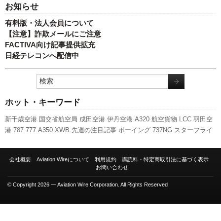
お知らせ
有料版・法人会員について
【注意】詐欺メールにご注意
FACTIVA向け記事提供拡充
日経テレコンへ配信中
ホット・キーワード
新千歳空港
国交省航空局
成田空港
伊丹空港
A320
航空貨物
LCC
羽田空
港
787
777
A350 XWB
先週の注目記事
ボーイング
737NG
スターフライ
ヤー
実績
旅客数
人事
国交省
キャンペーン
セントレア
新路線
客室乗務
員
エアバス
福岡空港
日本航空
関西空港
新型コロナウイルス
スカイマー
会社概要
Aviation Wireについて
利用規約
購読料・特定商取引法に基づく表示
ク
発着回数
ANAホールディングス
訪日客
ピーチ・アビエーション
利用
お問い合わせ
実績
全日空
© Copyright 2026 — Aviation Wire Corporation. All Rights Reserved