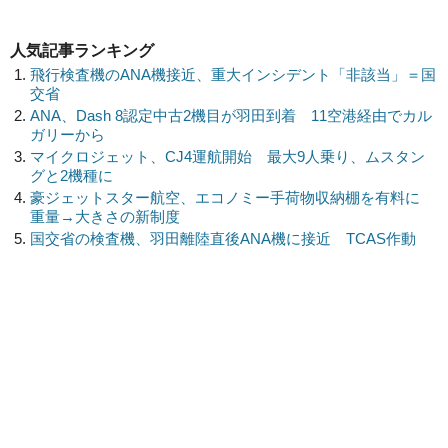
人気記事ランキング
飛行検査機のANA機接近、重大インシデント「非該当」＝国
交省
ANA、Dash 8認定中古2機目が羽田到着 11空港経由でカル
ガリーから
マイクロジェット、CJ4運航開始 最大9人乗り、ムスタン
グと2機種に
豪ジェットスター航空、エコノミー手荷物収納棚を有料に
重量→大きさの新制度
国交省の検査機、羽田離陸直後ANA機に接近 TCAS作動