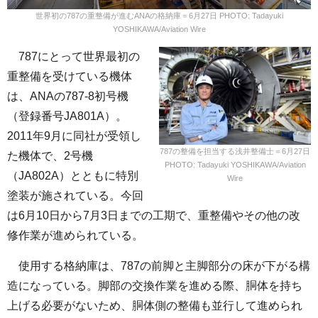
世界初の787の重整備が進むANAの格納庫＝6月27日 PHOTO: Tadayuki
YOSHIKAWA/Aviation Wire
787にとって世界最初の
重整備を受けている機体
は、ANAの787-8初号機
（登録番号JA801A）。
2011年9月に同社が受領し
787の整備を担当する浅井整備士＝6月27日
た機体で、2号機
PHOTO: Tadayuki YOSHIKAWA/Aviation
（JA802A）とともに特別
Wire
塗装が施されている。今回
は6月10日から7月3日までの工期で、重整備やその他の改
修作業が進められている。
使用する格納庫は、787の前脚と主脚部分の床が下がる構
造になっている。脚部の交換作業を進める際、胴体を持ち
上げる必要がないため、胴体側の整備も並行して進められ