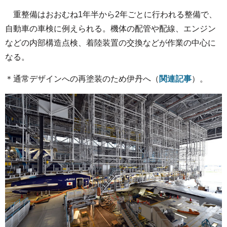
重整備はおおむね1年半から2年ごとに行われる整備で、
自動車の車検に例えられる。機体の配管や配線、エンジン
などの内部構造点検、着陸装置の交換などが作業の中心に
なる。
＊通常デザインへの再塗装のため伊丹へ（
関連記事
）。