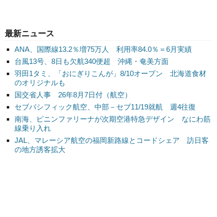
最新ニュース
ANA、国際線13.2％増75万人 利用率84.0％＝6月実績
台風13号、8日も欠航340便超 沖縄・奄美方面
羽田1タミ、「おにぎりこんが」8/10オープン 北海道食材
のオリジナルも
国交省人事 26年8月7日付（航空）
セブパシフィック航空、中部－セブ11/19就航 週4往復
南海、ピニンファリーナが次期空港特急デザイン なにわ筋
線乗り入れ
JAL、マレーシア航空の福岡新路線とコードシェア 訪日客
の地方誘客拡大