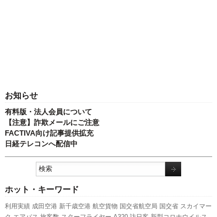
お知らせ
有料版・法人会員について
【注意】詐欺メールにご注意
FACTIVA向け記事提供拡充
日経テレコンへ配信中
ホット・キーワード
利用実績
成田空港
新千歳空港
航空貨物
国交省航空局
国交省
スカイマー
ク
エアバス
旅客数
スターフライヤー
A320
訪日客
新型コロナウイルス