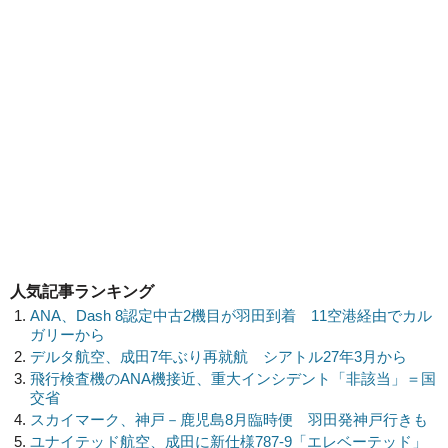
人気記事ランキング
ANA、Dash 8認定中古2機目が羽田到着 11空港経由でカル
ガリーから
デルタ航空、成田7年ぶり再就航 シアトル27年3月から
飛行検査機のANA機接近、重大インシデント「非該当」＝国
交省
スカイマーク、神戸－鹿児島8月臨時便 羽田発神戸行きも
ユナイテッド航空、成田に新仕様787-9「エレベーテッド」