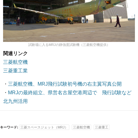
試験場に入るMRJの静強度試験機（三菱航空機提供）
関連リンク
三菱航空機
三菱重工業
・
三菱航空機、MRJ飛行試験初号機の右主翼写真公開
・
MRJの最終組立、県営名古屋空港周辺で 飛行試験など
北九州活用
キーワード:
三菱スペースジェット（MRJ）
三菱航空機
三菱重工