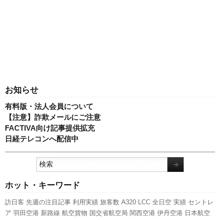
お知らせ
有料版・法人会員について
【注意】詐欺メールにご注意
FACTIVA向け記事提供拡充
日経テレコンへ配信中
ホット・キーワード
訪日客
先週の注目記事
利用実績
旅客数
A320
LCC
全日空
実績
セントレ
ア
羽田空港
新路線
航空貨物
国交省航空局
関西空港
伊丹空港
日本航空