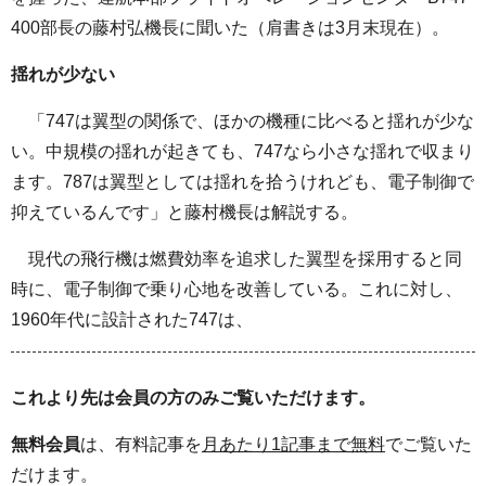
400部長の藤村弘機長に聞いた（肩書きは3月末現在）。
揺れが少ない
「747は翼型の関係で、ほかの機種に比べると揺れが少な
い。中規模の揺れが起きても、747なら小さな揺れで収まり
ます。787は翼型としては揺れを拾うけれども、電子制御で
抑えているんです」と藤村機長は解説する。
現代の飛行機は燃費効率を追求した翼型を採用すると同
時に、電子制御で乗り心地を改善している。これに対し、
1960年代に設計された747は、
これより先は会員の方のみご覧いただけます。
無料会員
は、有料記事を
月あたり1記事まで無料
でご覧いた
だけます。