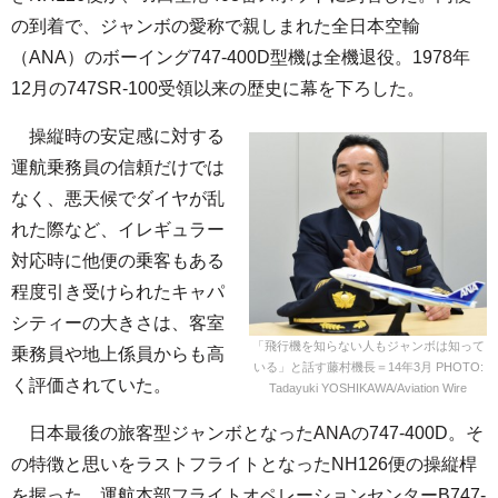
の到着で、ジャンボの愛称で親しまれた全日本空輸
（ANA）のボーイング747-400D型機は全機退役。1978年
12月の747SR-100受領以来の歴史に幕を下ろした。
操縦時の安定感に対する
運航乗務員の信頼だけでは
なく、悪天候でダイヤが乱
れた際など、イレギュラー
対応時に他便の乗客もある
程度引き受けられたキャパ
シティーの大きさは、客室
「飛行機を知らない人もジャンボは知って
乗務員や地上係員からも高
いる」と話す藤村機長＝14年3月 PHOTO:
く評価されていた。
Tadayuki YOSHIKAWA/Aviation Wire
日本最後の旅客型ジャンボとなったANAの747-400D。そ
の特徴と思いをラストフライトとなったNH126便の操縦桿
を握った、運航本部フライトオペレーションセンターB747-