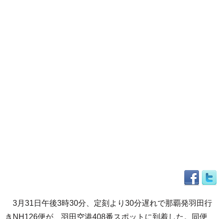
3月31日午後3時30分、定刻より30分遅れで那覇発羽田行
きNH126便が、羽田空港408番スポットに到着した。同便