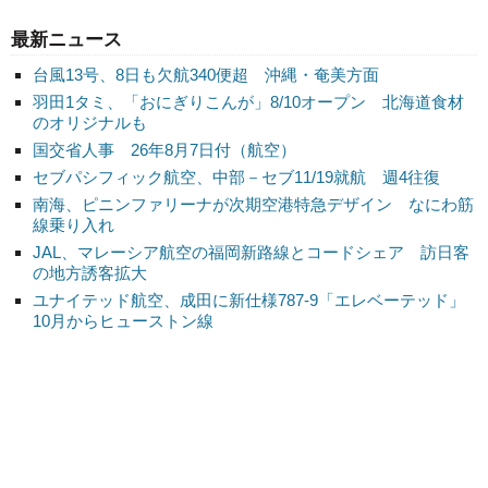
最新ニュース
台風13号、8日も欠航340便超 沖縄・奄美方面
羽田1タミ、「おにぎりこんが」8/10オープン 北海道食材
のオリジナルも
国交省人事 26年8月7日付（航空）
セブパシフィック航空、中部－セブ11/19就航 週4往復
南海、ピニンファリーナが次期空港特急デザイン なにわ筋
線乗り入れ
JAL、マレーシア航空の福岡新路線とコードシェア 訪日客
の地方誘客拡大
ユナイテッド航空、成田に新仕様787-9「エレベーテッド」
10月からヒューストン線