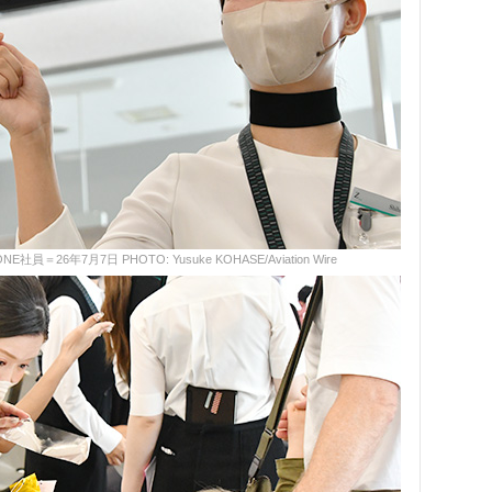
26年7月7日 PHOTO: Yusuke KOHASE/Aviation Wire