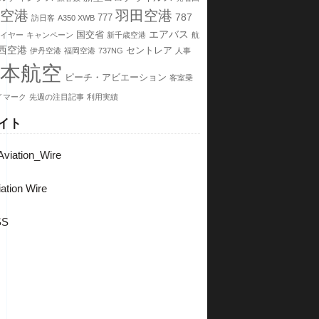
空港
羽田空港
787
777
訪日客
A350 XWB
エアバス
国交省
イヤー
キャンペーン
新千歳空港
航
西空港
セントレア
伊丹空港
福岡空港
737NG
人事
本航空
ピーチ・アビエーション
客室乗
イマーク
先週の注目記事
利用実績
イト
viation_Wire
ation Wire
SS