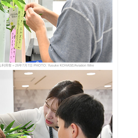
6年7月7日 PHOTO: Yusuke KOHASE/Aviation Wire