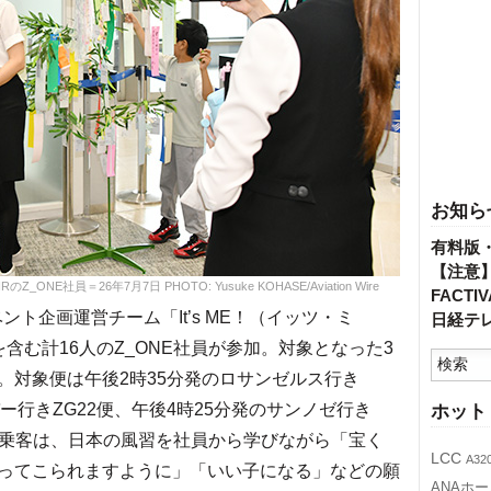
お知ら
有料版
【注意
E社員＝26年7月7日 PHOTO: Yusuke KOHASE/Aviation Wire
FACT
ト企画運営チーム「It’s ME！（イッツ・ミ
日経テ
含む計16人のZ_ONE社員が参加。対象となった3
。対象便は午後2時35分発のロサンゼルス行き
バー行きZG22便、午後4時25分発のサンノゼ行き
ホット
た乗客は、日本の風習を社員から学びながら「宝く
LCC
A32
ってこられますように」「いい子になる」などの願
ANAホ