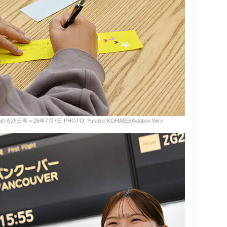
＝26年7月7日 PHOTO: Yusuke KOHASE/Aviation Wire