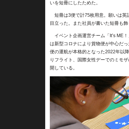
いを短冊にしたためた。
短冊は3便で計75枚用意。願いは英
目立った。また社員が書いた短冊も飾
イベント企画運営チーム「It’s ME
は新型コロナにより貨物便が中心だっ
便の運航が本格的となった2022年
りフライト、国際女性デーでのミモザ
開している。