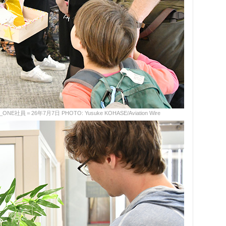
＝26年7月7日 PHOTO: Yusuke KOHASE/Aviation Wire