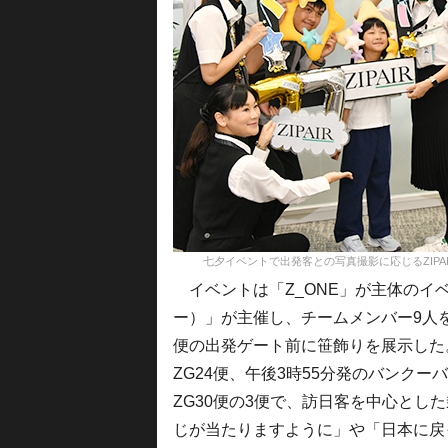
七夕イベントで出発客との写真撮影に応じるZIPAIRのZ_ON
イベントは「Z_ONE」が主体のイベン
ー）」が主催し、チームメンバー9人を
便の出発ゲート前に笹飾りを展示した
ZG24便、午後3時55分発のバンクー
ZG30便の3便で、訪日客を中心とし
じが当たりますように」や「日本に戻