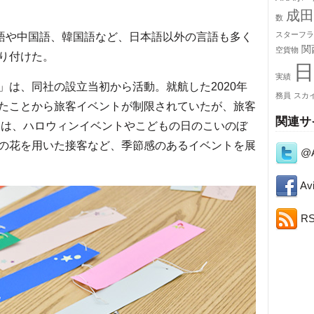
成田
数
スターフラ
語や中国語、韓国語など、日本語以外の言語も多く
関
空貨物
り付けた。
日
実績
！」は、同社の設立当初から活動。就航した2020年
務員
スカ
たことから旅客イベントが制限されていたが、旅客
関連サ
以降は、ハロウィンイベントやこどもの日のこいのぼ
の花を用いた接客など、季節感のあるイベントを展
@A
Avi
R