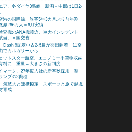
エア、冬ダイヤ3路線 新潟－中部は1日2-
復
空港の国際線、旅客5年3カ月ぶり前年割
微減266万人＝6月実績
検査機のANA機接近、重大インシデント
該当」＝国交省
A、Dash 8認定中古2機目が羽田到着 11空
由でカルガリーから
ェットスター航空、エコノミー手荷物収納
有料に 重量→大きさの新制度
イマーク、27年度入社の新卒秋採用 整
ランプの2職種
A、筑波大と連携協定 スポーツと旅で越境
材育成