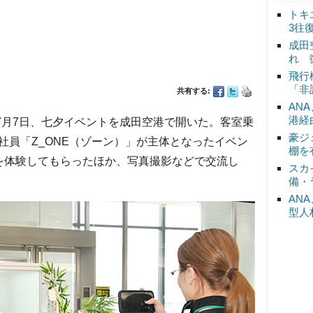
トキ
3往
成田
れ 
飛行
「非
共有する:
AN
港経
）は7月7日、七夕イベントを成田空港で開いた。客室乗
豪ジ
社員「Z_ONE（ゾーン）」が主体となったイベン
棚を
を体験してもらったほか、写真撮影などで交流し
スカ
備・
AN
型人