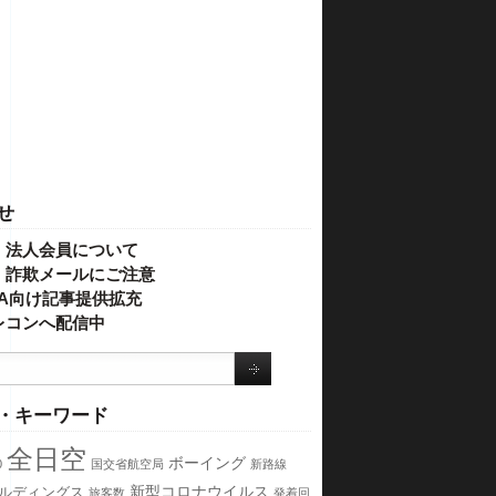
せ
・法人会員について
】詐欺メールにご注意
IVA向け記事提供拡充
レコンへ配信中
・キーワード
全日空
ボーイング
0
国交省航空局
新路線
新型コロナウイルス
ールディングス
旅客数
発着回