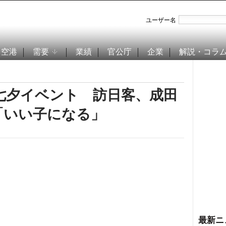
ユーザー名
空港
需要
業績
官公庁
企業
解説・コラ
体の七夕イベント 訪日客、成田
「いい子になる」
最新ニ